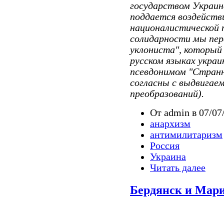
государством Украинс
поддается воздейств
националистической 
солидарности мы
пер
уклониста", который 
русском языках укра
псевдонимом "Странн
согласны с выдвигае
преобразований).
От admin в 07/07
анархизм
антимилитаризм
Россия
Украина
Читать далее
Бердянск и Мари