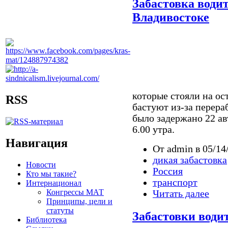
Забастовка водит
Владивостоке
которые стояли на ос
RSS
бастуют из-за перера
было задержано 22 ав
6.00 утра.
Навигация
От admin в 05/14
дикая забастовка
Новости
Россия
Кто мы такие?
транспорт
Интернационал
Конгрессы МАТ
Читать далее
Принципы, цели и
статуты
Забастовки води
Библиотека