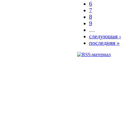
6
7
8
9
…
следующая ›
последняя »