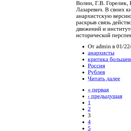
Волин, Г.В. Горелик,
Лазаревич. В своих к
анархистскую версию
раскрыв связь действ
движений и институт
исторической перспек
От admin в 01/22
анархисты
критика больше
Россия
Рублев
Читать далее
« первая
‹ предыдущая
1
2
3
4
5