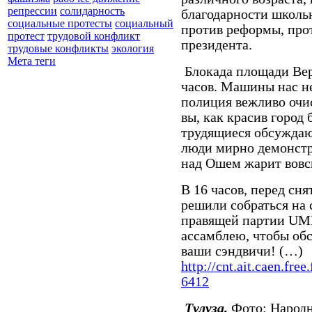
репрессии
солидарность
благодарности школь
социальные протесты
социальный
против реформы, прот
протест
трудовой конфликт
президента.
трудовые конфликты
экология
Мета теги
Блокада площади Вер
часов. Машины нас н
полиция вежливо очи
вы, как красив город 
трудящиеся обсуждаю
люди мирно демонстр
над Ошем жарит вов
В 16 часов, перед сн
решили собраться на
правящей партии
UM
ассамблею, чтобы обс
ваши сэндвичи! (…)
http://cnt.ait.caen.free.
6412
Тулуза.
Фото: Народн