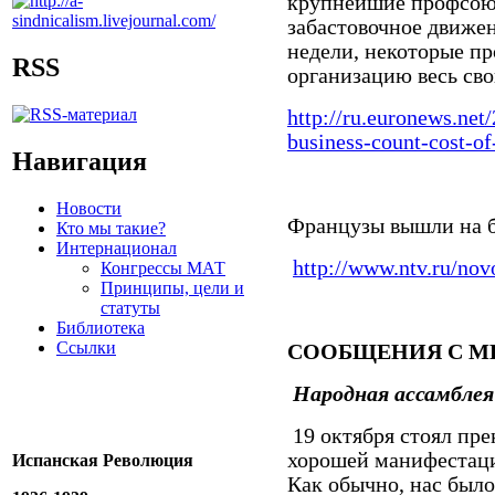
крупнейшие профсоюз
забастовочное движен
недели, некоторые пр
RSS
организацию весь свой
http://ru.euronews.net
business-
count-cost-of-
Навигация
Новости
Французы вышли на 
Кто мы такие?
Интернационал
http://www.ntv.ru/novo
Конгрессы МАТ
Принципы, цели и
статуты
Библиотека
Ссылки
СООБЩЕНИЯ С М
Народная ассамблея
19 октября стоял пр
хорошей манифестаци
Испанская Революция
Как обычно, нас было