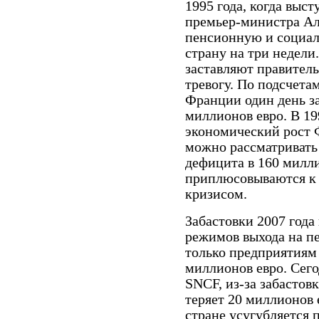
1995 года, когда выс
премьер-министра А
пенсионную и социал
страну на три недели
заставляют правител
тревогу. По подсчет
Франции один день за
миллионов евро. В 19
экономический рост 
можно рассматривать
дефицита в 160 милли
приплюсовываются к
кризисом.
Забастовки 2007 год
режимов выхода на п
только предприятиям 
миллионов евро. Сег
SNCF
, из-за забасто
теряет 20 миллионов 
стране усугубляется 