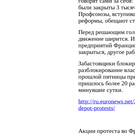
говорят сами за себя:
были закрыты 3 тысяч
Профсоюзы, вступивш
реформы, обещают сто
Перед решающим голо
движение ширится. И
предприятий Франции
закрыться, другое ра
Забастовщики блокиру
разблокирование вла
прошлой пятницы пр
пришлось более 20 раз
минувшие сутки.
http://ru.euronews.net
depot-protests/
Акции протеста во Ф