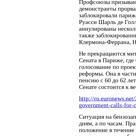
Профсоюзы призывают
демонстранты прорва
заблокировали пари
Руасси Шарль де Гол
аннулированы нескол
также заблокированн
Клермона-Феррана, Н
Не прекращаются мит
Сената в Париже, где
голосование по прое
реформы. Она в частн
пенсию с 60 до 62 лет
Сенате состоится к ве
http://ru.euronews.net
government-calls-for-
Ситуация на бензоза
дням, а по часам. Пр
положение в течение 