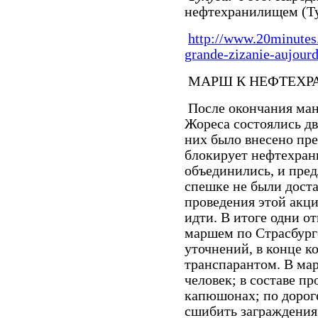
нефтехранилищем (Ту
http://www.20minutes.
grande-zizanie-aujourd
МАРШ К НЕФТЕХ
После окончания ма
Жореса состоялись дв
них было внесено пре
блокирует нефтехран
объединились, и пре
спешке не были доста
проведения этой акции
идти. В итоге одни о
маршем по Страсбургс
уточнений, в конце к
транспарантом. В ма
человек; в составе п
капюшонах; по дорог
сшибить заграждения 