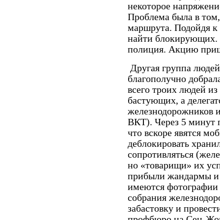
некоторое напряжени
Проблема была в том,
маршрута. Подойдя к 
найти блокирующих. 
полиция. Акцию приш
Другая группа людей
благополучно добрал
всего троих людей из
бастующих, а делегат
железнодорожников и
ВКТ). Через 5 минут
что вскоре явятся мо
деблокировать храни
сопротивляться (жел
но «товарищи» их усп
прибыли жандармы и 
имеются фотографии 
собрания железнодор
забастовку и провест
профбюро на Сен-Жор