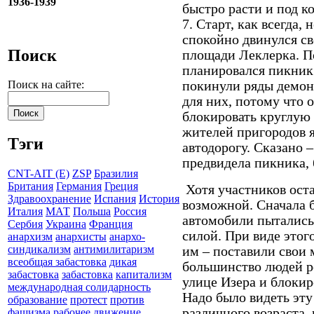
1936-1939
быстро расти и под к
7. Старт, как всегда,
спокойно двинулся с
Поиск
площади Леклерка. П
планировался пикник
покинули ряды демон
Поиск на сайте:
для них, потому что 
блокировать круглую 
жителей пригородов я
Тэги
автодорогу. Сказано 
предвидела пикника,
CNT-AIT (E)
ZSP
Бразилия
Британия
Германия
Греция
Хотя участников оста
Здравоохранение
Испания
История
возможной. Сначала 
Италия
МАТ
Польша
Россия
автомобили пытались 
Сербия
Украина
Франция
силой. При виде этог
анархизм
анархисты
анархо-
синдикализм
антимилитаризм
им – поставили свои
всеобщая забастовка
дикая
большинство людей р
забастовка
забастовка
капитализм
улице Изера и блоки
международная солидарность
Надо было видеть эт
образование
протест
против
различного возраста,
фашизма
рабочее движение