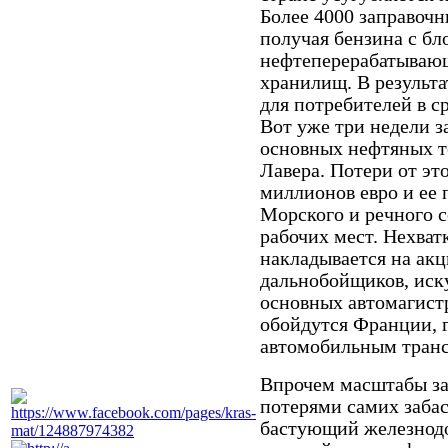
Более 4000 заправочн
получая бензина с б
нефтеперерабатывающ
хранилищ. В результа
для потребителей в с
Вот уже три недели 
основных нефтяных т
Лавера. Потери от эт
миллионов евро и ее
Морского и речного с
рабочих мест. Нехват
накладывается на акц
дальнобойщиков, иск
основных автомагистр
обойдутся Франции, г
автомобильным тран
Впрочем масштабы за
потерями самих заба
бастующий железнодор