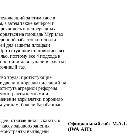
ледовавший за этим хаос в
, а затем также вечером и
проявилось в непрерывных
рорваться на площадь Мурильо
ссрочной забастовки носили
ией для защиты площади
Протестующие становились все
ьо, поэтому все 4 подхода к
настойчиво вступали в схватки
точивый газ.
во труда: протестующие
ые двери и порвали висевший на
ститута аграрной реформы
емонстранты камнями и
менение взрывчатки породило
м улицам, болели барабанные
ей, отказавшихся сказать, к
Официальный сайт М.А.Т.
 кассу здравоохранения.
(IWA-AIT):
демонстранты выглядели