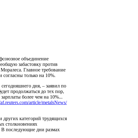
офсоюзное объединение
всеобщую забастовку против
 Моралеса. Главное требование
 согласны только на 10%.
сегодняшнего дня, – заявил по
удет продолжаться до тех пор,
 зарплаты более чем на 10%...
//af.reuters.com/
article/metalsNews/
и других категорий трудящихся
ных столкновениях
) В последующие дни размах