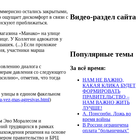
оммерисио остались закрытыми,
Видео-раздел сайта
о ощущает дискомфорт в связи с
рискуют приближаться.
магазина «Манако» на улице
ице. У Коллегии адвокатов у
ашек. (...) Если прохожие
ия, участники марша
Популярные темы
новлению диалога с
За всё время:
 мерам давления со следующего
силию», отметив, что тогда
НАМ НЕ ВАЖНО,
КАКАЯ КЛИКА БУДЕТ
ФОРМИРОВАТЬ
 улицы в едином факельном
ПРАВИТЕЛЬСТВО –
a-vez-mas-
agresivas.html
)
НАМ ВАЖНО ЖИТЬ
ЛУЧШЕ!
А. Понсонби. Ложь во
время войны
ом Эво Моралесом и
В России ограничена
ний трудящихся в рамках
оплата "больничных"
о нахождения решения на основе
чером правительство и БРЦ