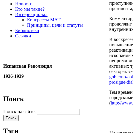
приступили
Новости
президента
Кто мы такие?
Интернационал
Комментиру
Конгрессы МАТ
продолжит 
Принципы, цели и статуты
внутренних
Библиотека
Ссылки
В воскресе
повышение 
реактиваци
ископаемых
непримирим
Испанская Революция
активных т
секторах э
1936-1939
gobierno-
co
prosigue-dia
Тем времен
Поиск
городскими
(
http://www.
Поиск на сайте:
Тэги