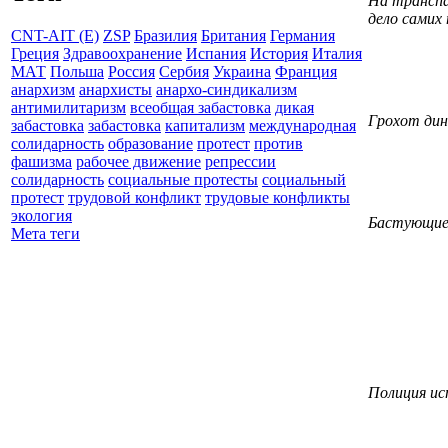
На транспа
дело самих
CNT-AIT (E)
ZSP
Бразилия
Британия
Германия
Греция
Здравоохранение
Испания
История
Италия
МАТ
Польша
Россия
Сербия
Украина
Франция
анархизм
анархисты
анархо-синдикализм
антимилитаризм
всеобщая забастовка
дикая
Грохот дин
забастовка
забастовка
капитализм
международная
солидарность
образование
протест
против
фашизма
рабочее движение
репрессии
солидарность
социальные протесты
социальный
протест
трудовой конфликт
трудовые конфликты
экология
Бастующие
Мета теги
Полиция исп