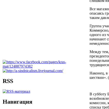
слишком юн
Все магази
опасаясь г
таким давл
Группа уча
Коммерсио,
одного из 
начинают с
немедленно 
Между тем,
президенто
понедельни
трудящиеся
Наконец,
в
шествии». (
RSS
В субботу 
возобновле
Навигация
комиссии, к
списка тре