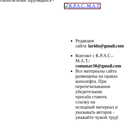
Освобождение трудящихся -
Редакция
сайта:
larido@gmail.com
Контакт с К.Р.А.С.-
М.А.Т.:
comanar30@gmail.com
Все материалы сайта
размещены на правах
копилефта. При
перепечатывании
убедительная
просьба ставить
ссылку на
исходный материал и
указывать авторов -
уважайте чужой труд!