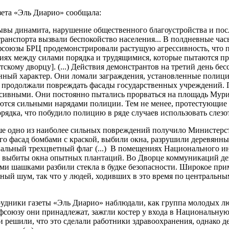
азета «Эль Диарио» сообщала:
ывы динамита, нарушение общественного благоустройства и пос
ранспорта вызвали беспокойство населения... В полдневные часы
союзы БРЦ продемонстрировали растущую агрессивность, что 
иях между силами порядка и трудящимися, которые пытаются п
тскому дворцу]. (...) Действия демонстрантов на третий день бе
нный характер. Они ломали заграждения, установленные полиц
 продолжали повреждать фасады государственных учреждений. 
ссивными. Они постоянно пытались прорваться на площадь Мурил
ются сильными нарядами полиции. Тем не менее, протестующие 
орядка, что побудило полицию в ряде случаев использовать слезо
е одно из наиболее сильных повреждений получило Министерст
его фасад бомбами с краской, выбили окна, разрушили деревянн
альный трехцветный флаг (...)
В помещениях Национального ин
 выбиты окна опытных плантаций. Во Дворце коммуникаций д
и шашками разбили стекла в будке безопасности. Широкое при
ный шум, так что у людей, ходивших в это время по центральны
удники газеты «Эль Диарио» наблюдали, как группа молодых люд
фсоюзу они принадлежат, зажгли костер у входа в Национальную
и решили, что это сделали работники здравоохранения, однако 