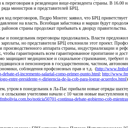
 к переговорам в резиденции вице-президента страны. В 16.00 на
, ряда министров и представителей БРЦ.
я ход переговоров, Педро Монтес заявил, что БРЦ приветствует 
давление на власть. Всеобщая забастовка и марши будут продолж
 районов страны продолжат прибывать к дворцу правительства.
нье и понедельник переговоры продолжались. Власти предложи
зарплаты, но представители БРЦ отклонили этот проект. Проф
и производственного аппарата страны, индустриализации и ре
, чтобы гарантировать всем гарантированное пропитание и дост
о защищают медицинское и социальное страхование, требуют п
рудящихся и пенсионеров в государственном, частном, автоном
кономики, соблюдения профсоюзных прав и т.д.
(
http://www.fmbol
b-debate-el-incremento-
salarial-como-primer-punto.
html
;
http://www.fm
logo-
entre-presidente-y-dirigencia-
de-la-cob-para-lograr-
acuerdos.html
)
ем, утром в понедельник в Ла-Пас прибыли новые отряды шахтер
 и сельскими учителями начали с 10 часов новые выступления п
fmbolivia.com.bo/
noticia50701-continua-debate-
gobierno-cob-mientra