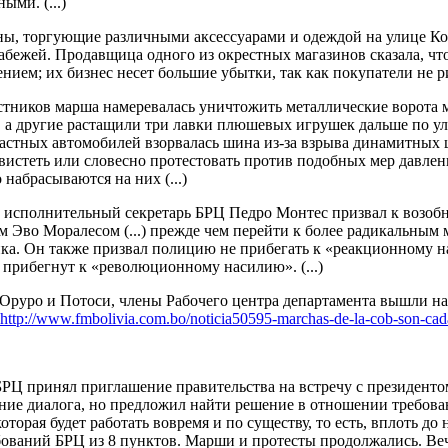
ыми. (...)
ны, торгующие различными аксессуарами и одеждой на улице К
рабежей. Продавщица одного из окрестных магазинов сказала, чт
ением; их бизнес несет большие убытки, так как покупатели не 
стников марша намеревалась уничтожить металлические ворота 
 а другие растащили три лавки плюшевых игрушек дальше по ул
частных автомобилей взорвалась шина из-за взрыва динамитных ш
вистеть или словесно протестовать против подобных мер давлен
набрасываются на них (...)
 исполнительный секретарь БРЦ Педро Монтес призвал к возоб
м Эво Моралесом (...) прежде чем перейти к более радикальным
ка. Он также призвал полицию не прибегать к «реакционному на
 прибегнут к «революционному насилию». (...)
Оруро
и
Потоси
,
члены
Рабочего центра департамента вышли на
http://www.fmbolivia.com.bo/
noticia50595-marchas-de-la-
cob-son-cad
БРЦ принял приглашение правительства на встречу с президент
ние диалога, но предложил найти решение в отношении требова
оторая будет работать вовремя и по существу, то есть, вплоть д
бований БРЦ из 8 пунктов. Марши и протесты продолжались. Ве