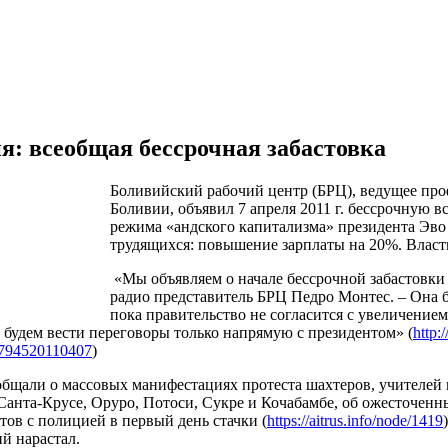
я: всеобщая бессрочная забастовка
Боливийский рабочий центр (БРЦ), ведущее пр
Боливии, объявил 7 апреля 2011 г. бессрочную 
режима «андского капитализма» президента Эво
трудящихся: повышение зарплаты на 20%. Власти
«Мы объявляем о начале бессрочной забастовки
радио представитель БРЦ Педро Монтес. – Она б
пока правительство не согласится с увеличением
будем вести переговоры только напрямую с президентом» (
http:
794520110407
)
бщали о массовых манифестациях протеста шахтеров, учителей 
 Санта-Крусе, Оруро, Потоси, Сукре и Кочабамбе, об ожесточен
тов с полицией в первый день стачки (
https://aitrus.info/node/1419
й нарастал.