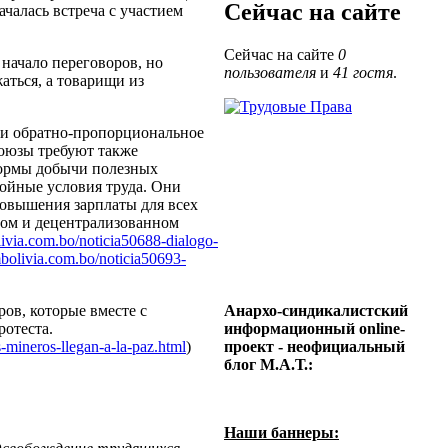
Сейчас на сайте
чалась встреча с участием
Сейчас на сайте
0
начало переговоров, но
пользователя
и
41 гостя
.
аться, а товарищи из
ли обратно-пропорциональное
союзы требуют также
формы добычи полезных
ойные условия труда. Они
овышения зарплаты для всех
ном и децентрализованном
ivia.com.bo/
noticia50688-dialogo-
bolivia.com.bo/
noticia50693-
ов, которые вместе с
Анархо-синдикалистский
ротеста.
информационный online-
s-mineros-
llegan-a-la-paz.html
)
проект - неофициальный
блог М.А.Т.:
Наши баннеры: