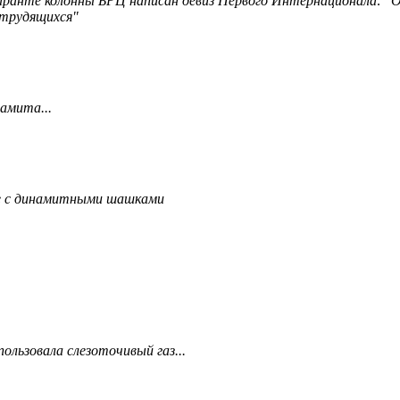
ранте колонны БРЦ написан девиз Первого Интернационала: "
 трудящихся"
амита...
 с динамитными шашками
ользовала слезоточивый газ...