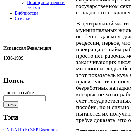
Принципы, цели и
государственном сект
статуты
страдают
от
сокращен
Библиотека
Ссылки
В
центральной части 
муниципальных жилы
особенно для молоды
рецессии,
первое, чт
Испанская Революция
прекращают
найм
раб
просто
нет
рабочих м
1936-1939
заканчивающих школ
миллион молодых
бе
этот показатель куда
Поиск
правительство
в
посл
безработных нападкам
Поиск на сайте:
которые
не хотят раб
счет
государственных
пособия, но и сильно
пытаются их получить
Тэги
требуя доказать, что 
CNT-AIT (E)
ZSP
Бразилия