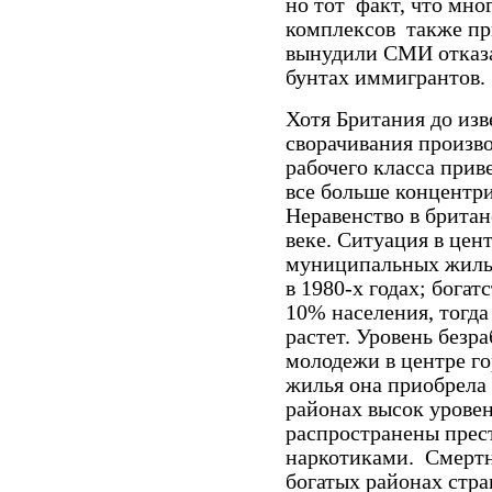
но тот
факт, что мно
комплексов
также п
вынудили СМИ
отказ
бунтах
иммигрантов.
Хотя
Британия
до изв
сворачивания
произво
рабочего класса
приве
все
больше концентр
Неравенство в
британ
веке.
Ситуация в
цент
муниципальных жилы
в
1980-х годах; богат
10
% населения, тогда
растет.
Уровень безра
молодежи в центре г
жилья она приобрела 
районах высок урове
распространены прест
наркотиками.
Смертн
богатых районах стр