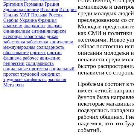
Естественно, что ср
Британия
Германия
Греция
комплексов и центров
Здравоохранение
Испания
История
среди молодых людей
Италия
МАТ
Польша
Россия
преследованиям
со с
Сербия
Украина
Франция
анархизм
анархисты
анархо-
Молодые
представите
синдикализм
антимилитаризм
как
СМИ и
политики
всеобщая забастовка
дикая
жестокими
. Новое
ун
забастовка
забастовка
капитализм
сейчас постоянно
исп
международная солидарность
описания
молодежи и
образование
протест
против
фашизма
рабочее движение
ненависти
среди мол
репрессии
солидарность
быстро
распространи
социальные протесты
социальный
ненависти со сторон
протест
трудовой конфликт
трудовые конфликты
экология
Проблема состоит в 
Мета теги
имеет четкой направ
бунтов была направлен
некоторые
магазины 
подверглись нападени
рабочих
общинах.
Гн
надеемся
, что это
буд
событий
.