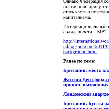
Однако Федерация со
постоянное присутств
стать частью повсед
капитализма.
Интернациональный 
солидарности – МАТ
http://
internationalwor
n.blogspot.com/2011/0
background.html
Ранее по теме:
Британия: месть вл
Жители Дептфорда 
причин, вызвавших
Лондонский анархис
Британия: Бунты р
провинциальные гор