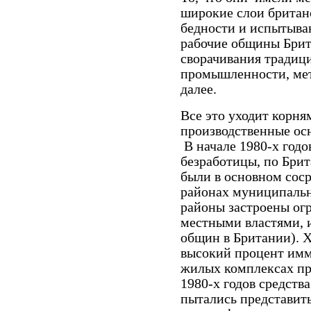
широкие слои
британ
бедности и испытыв
рабочие общины
Бри
сворачивания
традиц
промышленности,
ме
далее.
Все это уходит корня
производственные ос
В
начале 1980-х
годо
безработицы, по Бри
были в основном соср
районах муниципальн
районы застроены о
местными властями, 
общин в Британии). Х
высокий процент имм
жилых комплексах пр
1980-х годов
средств
пытались представит