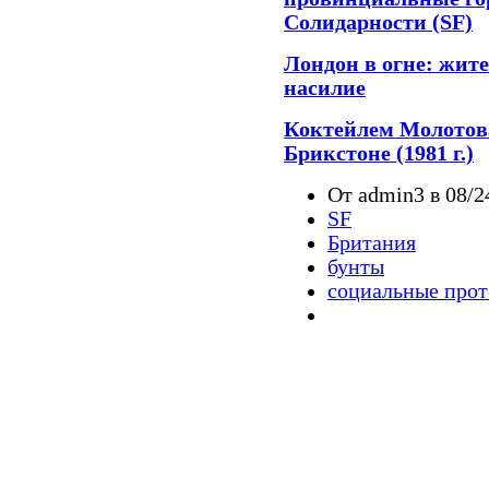
Солидарности (SF)
Лондон в огне: жит
насилие
Коктейлем Молотова
Брикстоне (1981 г.)
От admin3 в 08/2
SF
Британия
бунты
социальные прот