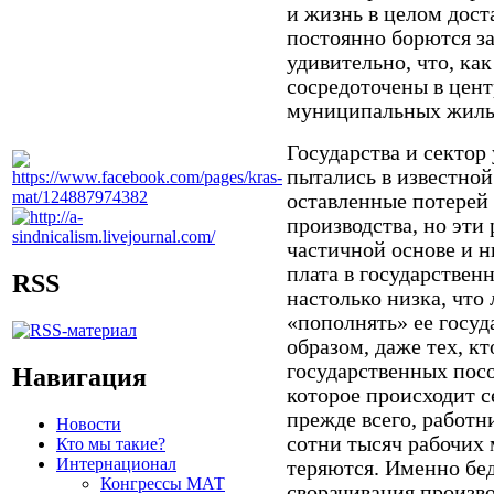
и жизнь в целом дос
постоянно борются з
удивительно, что,
как
сосредоточены в
цент
муниципальных жилы
Государства и
сектор 
пытались в известно
оставленные
потерей
производства
, но
эти 
частичной основе и
н
плата в
государствен
RSS
настолько низка,
что 
«
пополнять» ее госу
образом, даже
тех,
кт
государственных пос
Навигация
которое
происходит с
прежде всего, ра
ботн
Новости
сотни тысяч
рабочих 
Кто мы такие?
Интернационал
теряются
. Именно бе
Конгрессы МАТ
сворачивания произво