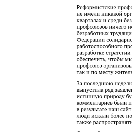
Реформистские про
не
имели никакой орг
кварталах и
среди бе
профсоюзов ничего не
безработных трудящи
Федерации
солидарн
работоспособного пр
разработке стратегии
обеспечить, чтобы мы
профсоюз организовыв
так и по месту жител
За последнюю недел
выпустила ряд заявле
истинную природу
бу
комментариев были
п
в результате
наш сайт
люди
искали
более п
также
распространят