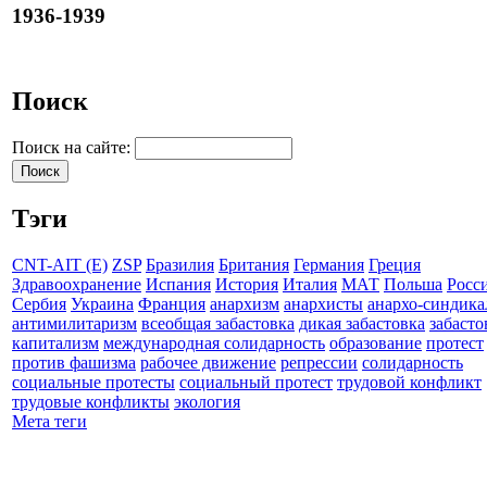
1936-1939
Поиск
Поиск на сайте:
Тэги
CNT-AIT (E)
ZSP
Бразилия
Британия
Германия
Греция
Здравоохранение
Испания
История
Италия
МАТ
Польша
Росс
Сербия
Украина
Франция
анархизм
анархисты
анархо-синдика
антимилитаризм
всеобщая забастовка
дикая забастовка
забасто
капитализм
международная солидарность
образование
протест
против фашизма
рабочее движение
репрессии
солидарность
социальные протесты
социальный протест
трудовой конфликт
трудовые конфликты
экология
Мета теги