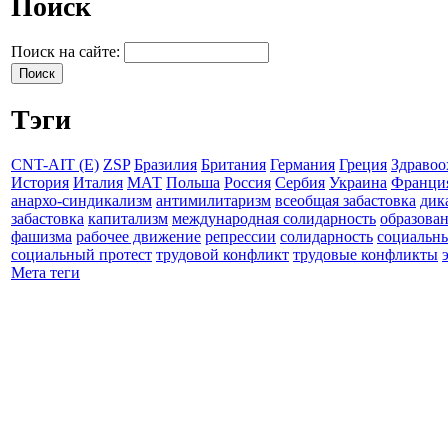
Поиск
Поиск на сайте:
Тэги
CNT-AIT (E)
ZSP
Бразилия
Британия
Германия
Греция
Здравоо
История
Италия
МАТ
Польша
Россия
Сербия
Украина
Франци
анархо-синдикализм
антимилитаризм
всеобщая забастовка
дик
забастовка
капитализм
международная солидарность
образова
фашизма
рабочее движение
репрессии
солидарность
социальн
социальный протест
трудовой конфликт
трудовые конфликты
Мета теги