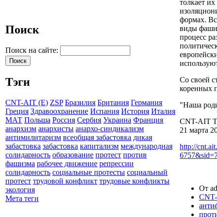
толкает их
изоляцион
формах
.
Вс
Поиск
виды
фаши
процесс
ра
политичес
Поиск на сайте:
европейск
использую
Со своей 
Тэги
коренных
CNT-AIT (E)
ZSP
Бразилия
Британия
Германия
"Наша
род
Греция
Здравоохранение
Испания
История
Италия
МАТ
Польша
Россия
Сербия
Украина
Франция
CNT-
AIT
Т
анархизм
анархисты
анархо-синдикализм
21 марта 2
антимилитаризм
всеобщая забастовка
дикая
забастовка
забастовка
капитализм
международная
http://cnt.ait
солидарность
образование
протест
против
6757&sid=
фашизма
рабочее движение
репрессии
солидарность
социальные протесты
социальный
протест
трудовой конфликт
трудовые конфликты
От ad
экология
CNT-
Мета теги
анти
прот