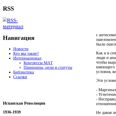
RSS
с
антисеми
Навигация
ошеломлен
были оше
Новости
Как и в сен
Кто мы такие?
люди и
ана
Интернационал
чтобы
выра
Конгрессы МАТ
имеющего 
Принципы, цели и статуты
условия, к
Библиотека
Ссылки
Эти услов
-
Маргинал
- Угнетени
-
Несправе
Испанская Революция
отношении
1936-1939
Не давая л