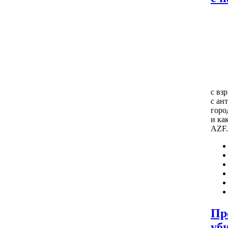
с вз
с
ан
горо
и
ка
AZF
.
Пр
уб