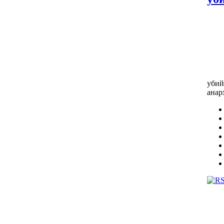
убий
анар