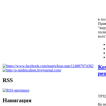
в по
Прав
"вир
поли
всех
Ко
ре
RSS
ТРУ
Навигация
Ко в