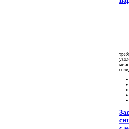
па
треб
увол
мног
соли
За
си
с 