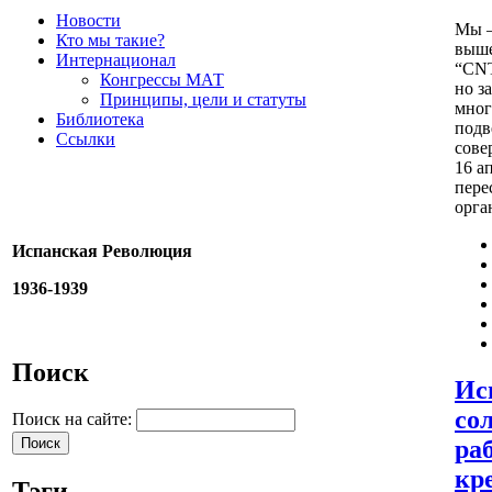
Новости
Мы –
Кто мы такие?
выше
Интернационал
“CNT
Конгрессы МАТ
но з
Принципы, цели и статуты
мног
Библиотека
подв
Ссылки
сове
16 а
пере
орга
Испанская Революция
1936-1939
Поиск
Ис
со
Поиск на сайте:
ра
кр
Тэги