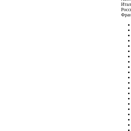
Итал
Росс
Фран