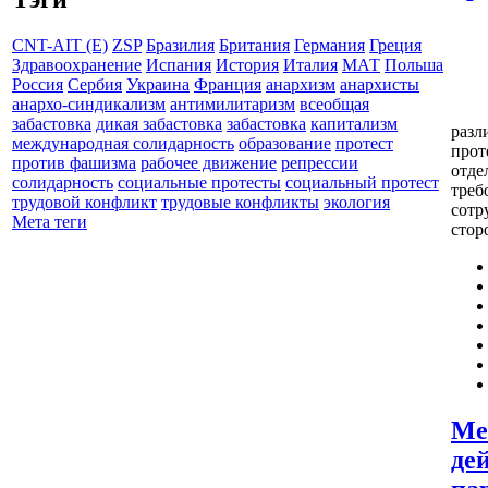
CNT-AIT (E)
ZSP
Бразилия
Британия
Германия
Греция
Здравоохранение
Испания
История
Италия
МАТ
Польша
Россия
Сербия
Украина
Франция
анархизм
анархисты
анархо-синдикализм
антимилитаризм
всеобщая
забастовка
дикая забастовка
забастовка
капитализм
разл
международная солидарность
образование
протест
прот
против фашизма
рабочее движение
репрессии
отде
солидарность
социальные протесты
социальный протест
треб
трудовой конфликт
трудовые конфликты
экология
сотр
Мета теги
стор
Ме
де