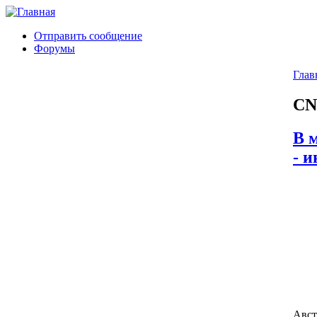
Отправить сообщение
Форумы
Глав
CN
В 
- 
Авст