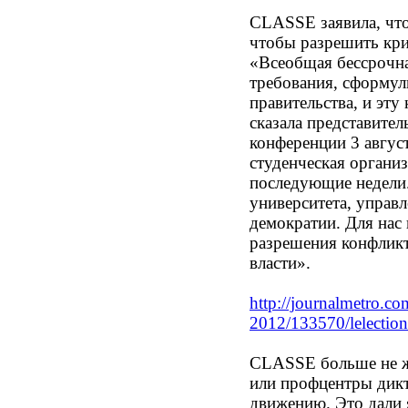
CLASSE заявила, что
чтобы разрешить криз
«Всеобщая бессрочна
требования, сформул
правительства, и эту
сказала представите
конференции 3 август
студенческая организ
последующие недели
университета, управ
демократии. Для нас
разрешения конфликт
власти».
http://journalmetro.co
2012/133570/lelection-n
CLASSE больше не же
или профцентры дикт
движению. Это дали я