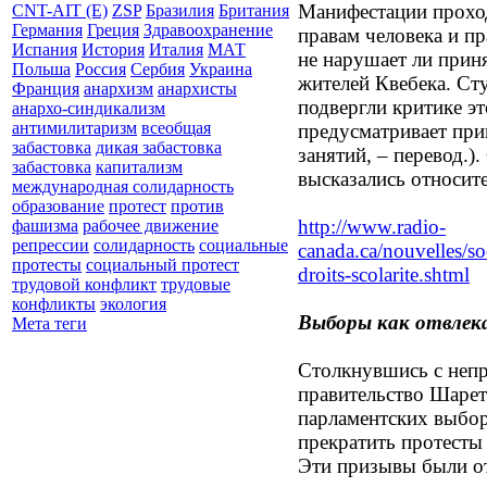
Манифестации проход
CNT-AIT (E)
ZSP
Бразилия
Британия
Германия
Греция
Здравоохранение
правам человека и п
Испания
История
Италия
МАТ
не нарушает ли прин
Польша
Россия
Сербия
Украина
жителей Квебека. Ст
Франция
анархизм
анархисты
подвергли критике эт
анархо-синдикализм
антимилитаризм
всеобщая
предусматривает при
забастовка
дикая забастовка
занятий, – перевод.)
забастовка
капитализм
высказались относите
международная солидарность
образование
протест
против
http://www.radio-
фашизма
рабочее движение
репрессии
солидарность
социальные
canada.ca/nouvelles/so
протесты
социальный протест
droits-scolarite.shtml
трудовой конфликт
трудовые
конфликты
экология
Выборы как отвлек
Мета теги
Столкнувшись с неп
правительство Шарет
парламентских выбор
прекратить протесты
Эти призывы были о