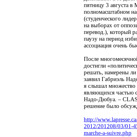
пятницу 3 августа в 
полномасштабном на
(студенческого лиде
на выборах от оппоз
перевод.), который 
паузу на период изб
ассоциация очень быс
После многомесячной
достигли «политичес
решать, намерены ли
заявил Габриэль Над
я слышал множество 
являющихся частью с
Надо-Дюбуа. – CLAS
решение было обсужд
http
://www.lapresse.ca/
2012/201208/03/01-45
marche-a-suivre.php