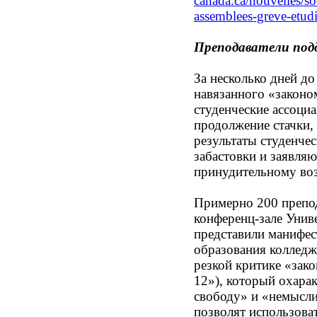
canada.ca/nouvelles/so
assemblees-greve-etudi
Преподаватели под
За несколько дней д
навязанного «законом
студенческие ассоциа
продолжение стачки,
результаты студенче
забастовки и заявляю
принудительному воз
Примерно 200 препод
конференц-зале Унив
представили манифес
образования колледж
резкой критике «зако
12»), который охара
свободу» и «немысли
позволят использоват