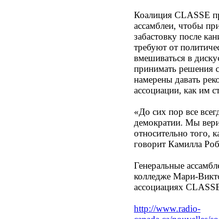
Коалиция CLASSE про
ассамблеи, чтобы пр
забастовку после ка
требуют от политиче
вмешиваться в диску
принимать решения с
намерены давать рек
ассоциации, как им с
«До сих пор все всег
демократии. Мы вери
относительно того, к
говорит Камилла Роб
Генеральные ассамбл
колледже Мари-Викто
ассоциациях CLASSE 
http
://www.radio-