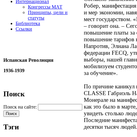
Интернационал
Робер, манифестация
Конгрессы МАТ
и мер экономии, нав
Принципы, цели и
статуты
мест государством. «
Библиотека
– говорит она. – Сег
Ссылки
повышение платы за 
повышение тарифов н
Напротив, Элиана Ла
федерации FECQ, утв
выборы, нашей главн
Испанская Революция
мобилизуем студентов
1936-1939
за обучение».
По причине каникул и
Поиск
CLASSE Габриэль На
Монерале на манифес
как это было в марте
Поиск на сайте:
увидеть столько люд
Последние манифеста
Тэги
десятки тысяч людей