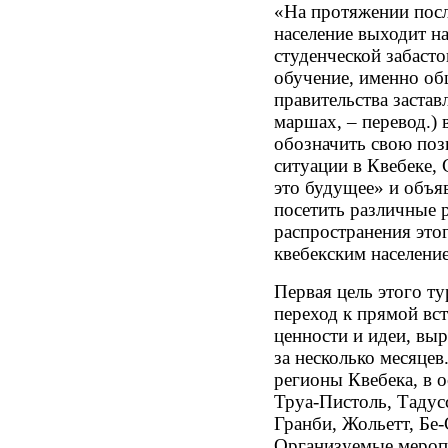
«На протяжении посл
население выходит н
студенческой забаст
обучение, именно о
правительства застав
маршах, – перевод.) 
обозначить свою по
ситуации в Квебеке
это будущее» и объя
посетить различные 
распространения этог
квебекским нас
Первая цель этого т
переход к прямой вст
ценности и идеи, вы
за несколько месяце
регионы Квебека, в 
Труа-Пистоль, Тадус
Гранби, Жольетт, Бе
Организуемые мероп