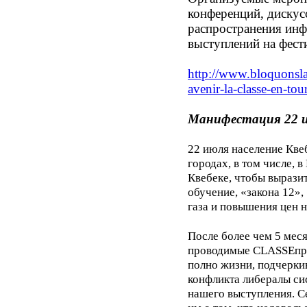
конференций, дискус
распространения ин
выступлений на фести
http
://www.bloquonsl
avenir-la-classe-en-tou
Манифестация 22 
22 июля население Кве
городах, в том числе, 
Квебеке, чтобы вырази
обучение, «закона 12»,
газа и повышения цен 
После более чем 5 мес
проводимые
CLASSE
пр
полно жизни, подчерки
конфликта либералы си
нашего выступления. С