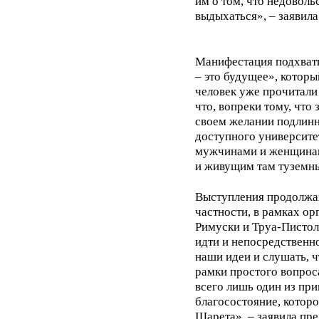
им о том, что недоволь
выдыхаться», – заявил
Манифестация подхват
– это будущее», котор
человек уже прочитали
что, вопреки тому, что
своем желании подлинн
доступного университе
мужчинами и женщинам
и живущим там туземны
Выступления продолжаю
частности, в рамках о
Римуски и Труа-Пистол
идти и непосредственно
наши идеи и слушать, 
рамки простого вопроса
всего лишь один из пр
благосостояние, которо
Шарета», – заявила пр