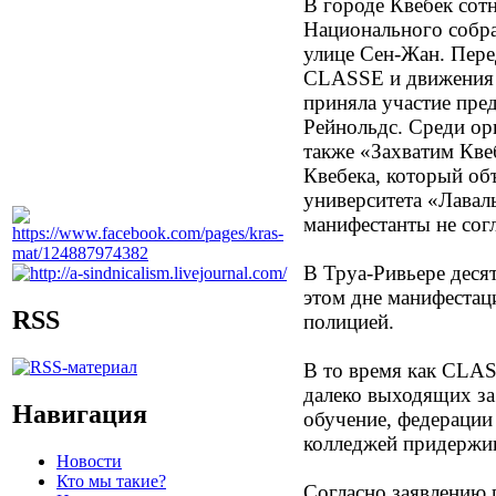
В городе Квебек сот
Национального собран
улице Сен-Жан. Пере
CLASSE и движения 
приняла участие пр
Рейнольдс. Среди ор
также «Захватим Кве
Квебека, который об
университета «Лавал
манифестанты не сог
В Труа-Ривьере деся
этом дне манифестац
RSS
полицией.
В то время как CLAS
далеко выходящих за
Навигация
обучение, федерации
колледжей придержив
Новости
Кто мы такие?
Согласно заявлению