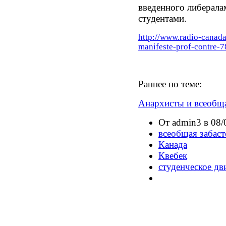
введенного либерала
студентами.
http://www.radio-canada
manifeste-prof-contre-7
Раннее по теме:
Анархисты и всеобща
От admin3 в 08/
всеобщая забаст
Канада
Квебек
студенческое д