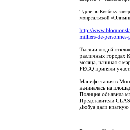
Турне
по
Квебеку
заве
Олимп
монреальской
«
http://www.bloquonsla
milliers-de-personnes-p
Тысячи людей откли
различных городах Кв
месяца, начиная с м
FECQ приняли участи
Манифестация в Мон
начиналась на площад
Полиция объявила ма
Представители CLAS
Дюбуа дали краткую