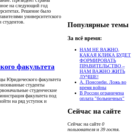
ание. Президент страны
нное на следующий год
рситетах. Решение было
тавителями университетского
и студентов.
Популярные темы
За всё время:
НАМ НЕ ВАЖНО,
КАКАЯ КЛИКА БУДЕТ
ФОРМИРОВАТЬ
кого факультета
ПРАВИТЕЛЬСТВО –
НАМ ВАЖНО ЖИТЬ
ЛУЧШЕ!
ады Юридического факультета
А. Понсонби. Ложь во
анизованные студенты
время войны
ервоначальные студенческие
В России ограничена
инистрация факультета под
оплата "больничных"
йти на ряд уступок и
Сейчас на сайте
Сейчас на сайте
0
пользователя
и
39 гостя
.