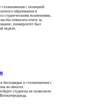
 столкновения с полицией
латного образования в
 со студенческими волнениями,
льства повысить плату за
ование, университет был
ой неделе.
я
в беспорядки и столкновения с
ник во многих
сбурге студенты не позволили
 Витватерсранда.