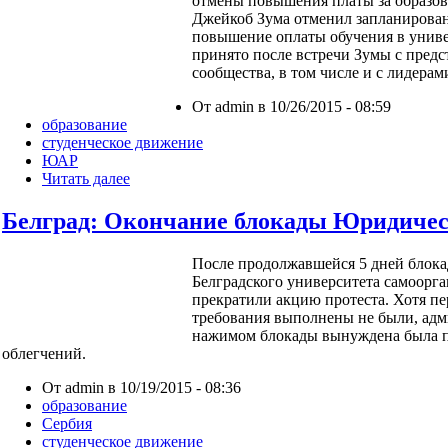
отмены повышения платы за образов
Джейкоб Зума отменил запланирова
повышение оплаты обучения в униве
принято после встречи Зумы с предс
сообщества, в том числе и с лидерам
От admin в 10/26/2015 - 08:59
образование
студенческое движение
ЮАР
Читать далее
Белград: Окончание блокады Юридичес
После продолжавшейся 5 дней блок
Белградского университета самоорг
прекратили акцию протеста. Хотя п
требования выполнены не были, адм
нажимом блокады вынуждена была по
облегчений.
От admin в 10/19/2015 - 08:36
образование
Сербия
студенческое движение