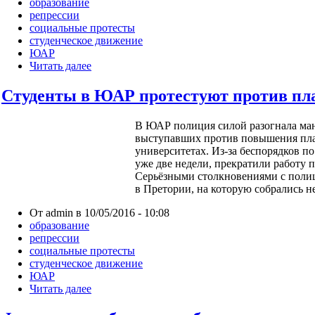
образование
репрессии
социальные протесты
студенческое движение
ЮАР
Читать далее
Студенты в ЮАР протестуют против пла
В ЮАР полиция силой разогнала ма
выступавших против повышения пла
университетах. Из-за беспорядков по
уже две недели, прекратили работу 
Серьёзными столкновениями с полиц
в Претории, на которую собрались н
От admin в 10/05/2016 - 10:08
образование
репрессии
социальные протесты
студенческое движение
ЮАР
Читать далее