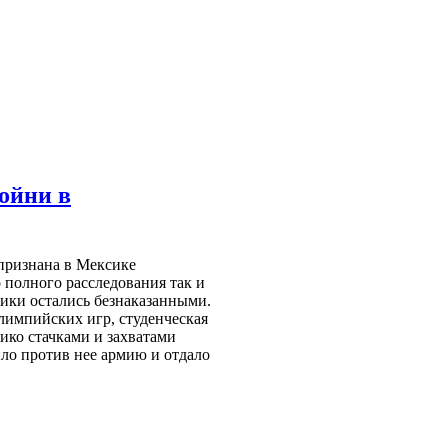
бойни в
 признана в Мексике
 полного расследования так и
ники остались безнаказанными.
Олимпийских игр, студенческая
ико стачками и захватами
ло против нее армию и отдало