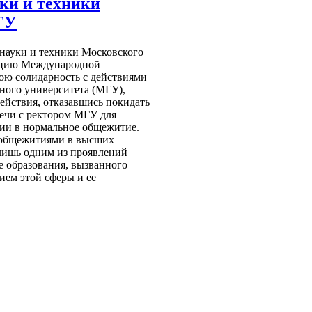
ки и техники
ГУ
 науки и техники Московского
екцию Международной
ою солидарность с действиями
ного университета (МГУ),
ействия, отказавшись покидать
речи с ректором МГУ для
нии в нормальное общежитие.
и общежитиями в высших
лишь одним из проявлений
е образования, вызванного
ем этой сферы и ее