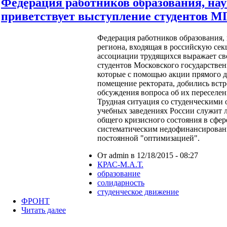
Федерация работников образования, нау
приветствует выступление студентов М
Федерация работников образования,
региона, входящая в российскую с
ассоциации трудящихся выражает св
студентов Московского государствен
которые с помощью акции прямого д
помещение ректората, добились вст
обсуждения вопроса об их переселе
Трудная ситуация со студенческим
учебных заведениях России служит 
общего кризисного состояния в сфер
систематическим недофинансировани
постоянной "оптимизацией".
От admin в 12/18/2015 - 08:27
КРАС-М.А.Т.
образование
солидарность
студенческое движение
ФРОНТ
Читать далее