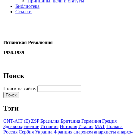
Принципы, цели и статуты
Библиотека
Ссылки
Испанская Революция
1936-1939
Поиск
Поиск на сайте:
Тэги
CNT-AIT (E)
ZSP
Бразилия
Британия
Германия
Греция
Здравоохранение
Испания
История
Италия
МАТ
Польша
Россия
Сербия
Украина
Франция
анархизм
анархисты
анархо-