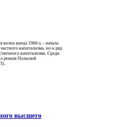
 волна конца 1960-х – начала
 частного капитализма, но и ряд
ственного капитализма. Среди
ял режим Польской
П).
тного высшего