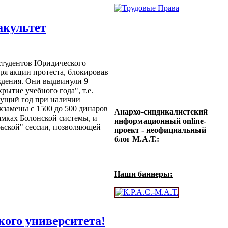
акультет
студентов Юридического
бря акции протеста, блокировав
ждения. Они выдвинули 9
рытие учебного года", т.е.
кущий год при наличии
кзамены с 1500 до 500 динаров
Анархо-синдикалистский
амках Болонской системы, и
информационный online-
рьской" сессии, позволяющей
проект - неофициальный
блог М.А.Т.:
Наши баннеры:
кого университета!