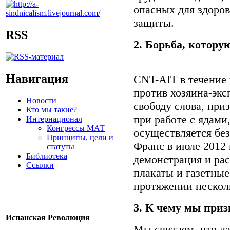
опасных для здоров
защиты.
RSS
2. Борьба, котору
Навигация
CNT-AIT в течение 
против хозяина-экс
Новости
свободу слова, при
Кто мы такие?
при работе с ядами
Интернационал
Конгрессы МАТ
осуществляется без
Принципы, цели и
Франс в июле 2012 
статуты
Библиотека
демонстрация и рас
Ссылки
плакаты и газетные
протяжении нескол
3. К чему мы при
Испанская Революция
Мы считаем, что да