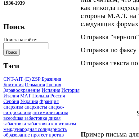
1936-1939
как никогда подход
стороны М.А.Т. на 
следующих формах
Поиск
Отправка "черного"
Поиск на сайте:
Отправка по факсу 
Отправка текста по
Тэги
CNT-AIT (E)
ZSP
Бразилия
Британия
Германия
Греция
Здравоохранение
Испания
История
Италия
МАТ
Польша
Россия
Сербия
Украина
Франция
анархизм
анархисты
анархо-
синдикализм
антимилитаризм
всеобщая забастовка
дикая
забастовка
забастовка
капитализм
международная солидарность
П
ример письма для
образование
протест
против