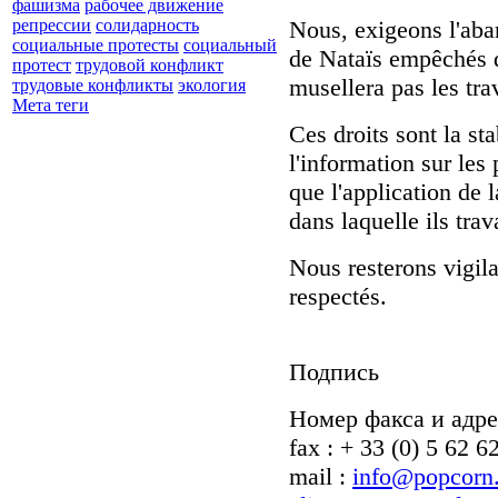
фашизма
рабочее движение
Nous, exigeons l'aban
репрессии
солидарность
социальные протесты
социальный
de Nataïs empêchés d
протест
трудовой конфликт
musellera pas les tra
трудовые конфликты
экология
Мета теги
Ces droits sont la sta
l'information sur les
que l'application de 
dans laquelle ils trava
Nous resterons vigila
respectés.
Подпись
Номер факса и адре
fax : + 33 (0) 5 62 6
mail :
info@popcorn.