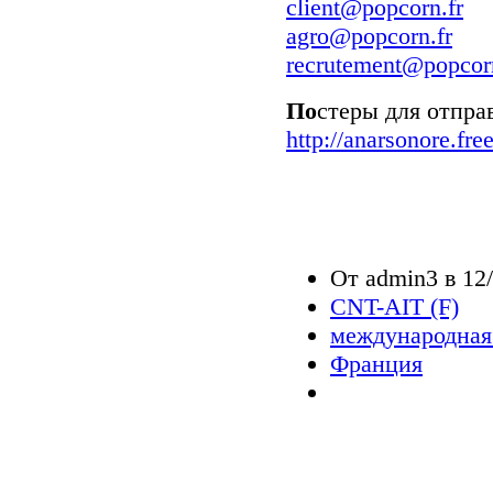
client@popcorn.fr
agro@popcorn.fr
recrutement@popcorn
По
стеры для отпра
http://anarsonore.f
От admin3 в 12/
CNT-AIT (F)
международная
Франция