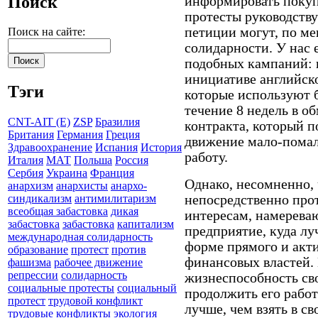
Поиск
информировать покуп
протесты руководств
петиции могут, по ме
Поиск на сайте:
солидарности. У нас 
подобных кампаний: 
инициативе английск
Тэги
которые используют 
течение 8 недель в о
CNT-AIT (E)
ZSP
Бразилия
контракта, который п
Британия
Германия
Греция
движение мало-помал
Здравоохранение
Испания
История
работу.
Италия
МАТ
Польша
Россия
Сербия
Украина
Франция
Однако, несомненно, 
анархизм
анархисты
анархо-
непосредственно пр
синдикализм
антимилитаризм
всеобщая забастовка
дикая
интересам, намерева
забастовка
забастовка
капитализм
предприятие, куда лу
международная солидарность
форме прямого и акти
образование
протест
против
финансовых властей. 
фашизма
рабочее движение
репрессии
солидарность
жизнеспособность св
социальные протесты
социальный
продолжить его работ
протест
трудовой конфликт
лучше, чем взять в св
трудовые конфликты
экология