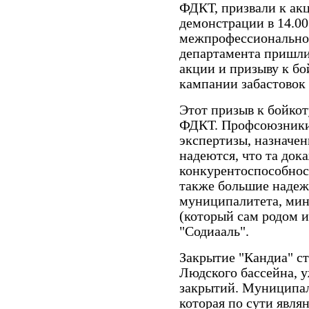
ФДКТ, призвали к акц
демонстрации в 14.0
межпрофессионально
департамента пришли
акции и призыву к бо
кампании забастовок 
Этот призыв к бойкот
ФДКТ. Профсоюзники
экспертизы, назначе
надеются, что та док
конкурентоспособност
также большие надеж
муниципалитета, мини
(который сам родом и
"Содиааль".
Закрытие "Кандиа" с
Людского бассейна, у
закрытий. Муниципал
которая по сути явля