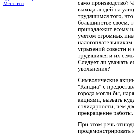
само производство? Ч
Мета теги
выхода людей на улиц
трудящимся того, что
большинстве своем, 
принадлежит всему н
учетом огромных инв
налогоплательщикам 
угрызений совести и 
трудящихся и их семь
Следует ли уважать е
увольнения?
Символические акции
"Кандиа" с предоста
города могли бы, на
акциями, вызвать куд
солидарности, чем д
прекращение работы.
При этом речь отнюдь
продемонстрировать 