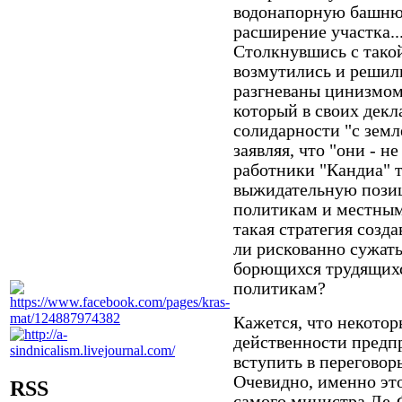
водонапорную башню
расширение участка..
Столкнувшись с тако
возмутились и решили
разгневаны цинизмом
который в своих декл
солидарности "с зем
заявляя, что "они - 
работники "Кандиа" 
выжидательную позиц
политикам и местным 
такая стратегия соз
ли рискованно сужат
борющихся трудящихс
политикам?
Кажется, что некото
действенности предпр
вступить в переговор
Очевидно, именно это
RSS
самого министра Ле-