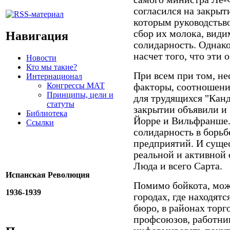
согласился на закры
которым руководстьв
сбор их молока, види
Навигация
солидарность. Однак
насчет того, что эт
Новости
Кто мы такие?
При всем при том, н
Интернационал
Конгрессы МАТ
факторы, соотношени
Принципы, цели и
для трудящихся "Кан
статуты
закрытии объявили и 
Библиотека
Йорре и Вильфранше.
Ссылки
солидарность в борьб
предприятий. И суще
реальной и активной
Люда и всего Сарта.
Испанская Революция
Помимо бойкота, мож
1936-1939
городах, где находят
бюро, в районах торг
профсоюзов, работни