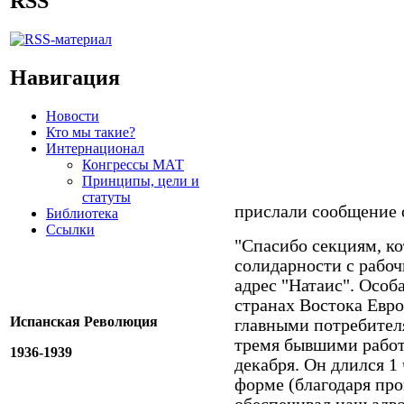
RSS
Навигация
Новости
Кто мы такие?
Интернационал
Конгрессы МАТ
Принципы, цели и
статуты
прислали сообщение о
Библиотека
Ссылки
"Спасибо секциям, к
солидарности с рабо
адрес "Натаис". Особ
странах Востока Евр
Испанская Революция
главными потребител
тремя бывшими работ
1936-1939
декабря. Он длился 1
форме (благодаря пр