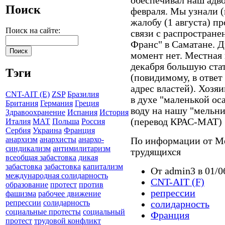
обеспечивал наш адво
Поиск
февраля. Мы узнали (в
жалобу (1 августа) п
Поиск на сайте:
связи с распростране
Франс" в Саматане. 
момент нет. Местная 
декабря большую стат
Тэги
(повидимому, в ответ
адрес властей). Хозя
CNT-AIT (E)
ZSP
Бразилия
в духе "маленькой ос
Британия
Германия
Греция
воду на нашу "мельни
Здравоохранение
Испания
История
(перевод КРАС-МАТ)
Италия
МАТ
Польша
Россия
Сербия
Украина
Франция
анархизм
анархисты
анархо-
По информации от М
синдикализм
антимилитаризм
трудящихся
всеобщая забастовка
дикая
забастовка
забастовка
капитализм
От admin3 в 01/0
международная солидарность
CNT-AIT (F)
образование
протест
против
репрессии
фашизма
рабочее движение
репрессии
солидарность
солидарность
социальные протесты
социальный
Франция
протест
трудовой конфликт