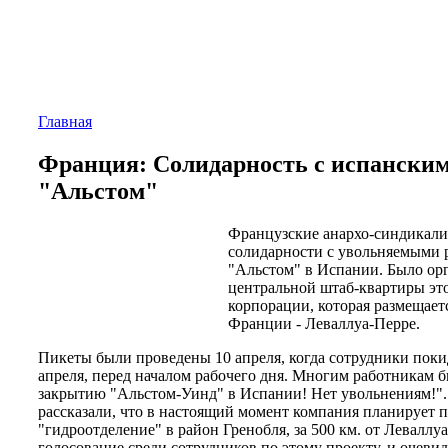
Главная
Франция: Солидарность с испански
"Альстом"
Французские анархо-синдикали
солидарности с увольняемыми 
"Альстом" в Испании. Было ор
центральной штаб-квартиры эт
корпорации, которая размещает
Франции - Леваллуа-Перре.
Пикеты были проведены 10 апреля, когда сотрудники покид
апреля, перед началом рабочего дня. Многим работникам 
закрытию "Альстом-Уинд" в Испании! Нет увольнениям!".
рассказали, что в настоящий момент компания планирует п
"гидроотделение" в район Гренобля, за 500 км. от Леваллуа
голосование среди сотрудников по этому проекту, и очевид