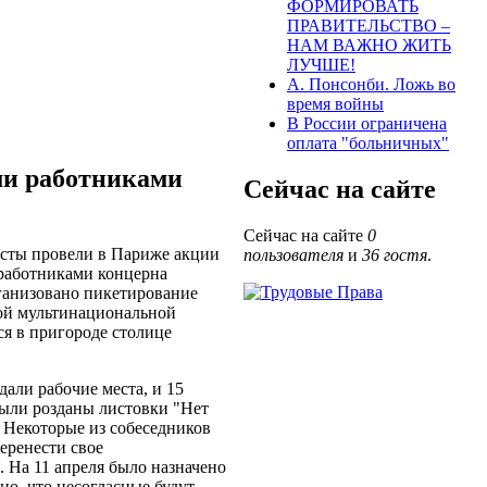
ФОРМИРОВАТЬ
ПРАВИТЕЛЬСТВО –
НАМ ВАЖНО ЖИТЬ
ЛУЧШЕ!
А. Понсонби. Ложь во
время войны
В России ограничена
оплата "больничных"
ми работниками
Сейчас на сайте
Сейчас на сайте
0
сты провели в Париже акции
пользователя
и
36 гостя
.
работниками концерна
ганизовано пикетирование
ой мультинациональной
ся в пригороде столице
али рабочие места, и 15
были розданы листовки "Нет
 Некоторые из собеседников
еренести свое
. На 11 апреля было назначено
но, что несогласные будут