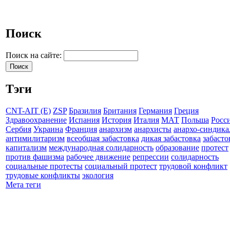
Поиск
Поиск на сайте:
Тэги
CNT-AIT (E)
ZSP
Бразилия
Британия
Германия
Греция
Здравоохранение
Испания
История
Италия
МАТ
Польша
Росс
Сербия
Украина
Франция
анархизм
анархисты
анархо-синдика
антимилитаризм
всеобщая забастовка
дикая забастовка
забасто
капитализм
международная солидарность
образование
протест
против фашизма
рабочее движение
репрессии
солидарность
социальные протесты
социальный протест
трудовой конфликт
трудовые конфликты
экология
Мета теги