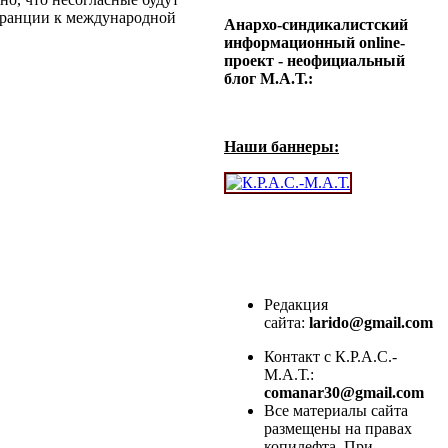
Франции к международной
Анархо-синдикалистский
информационный online-
проект - неофициальный
блог М.А.Т.:
Наши баннеры:
Редакция
сайта:
larido@gmail.com
Контакт с К.Р.А.С.-
М.А.Т.:
comanar30@gmail.com
Все материалы сайта
размещены на правах
копилефта. При