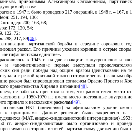
данным, приводимым Александром Сагомоняном, партизанска
едующим образом:
агон: в 1947 г. было проведено 217 операций, в 1948 г. – 167, в 1
еон: 251, 194, 136;
антандер: 200, 163, 68;
ра: 172, 120, 54;
9, 122, 72;
: 288, 217, 89
[46]
.
ктивизации партизанской борьбы в середине сороковых го
изошел раскол. Его причины уходили корнями в острые споры
б «антифашистском единстве».
аскололось в 1945 г. на две фракции: «внутреннюю» и «в
и» и «аполитичными»); первые выступали продолжателя
тских сил ради победы над общим врагом (действовали на т
ступали с резкой критикой такого сотрудничества (главным обр
нно раскол был спровоцирован согласием Орасио Прието и Хос
кого правительства Хираля в изгнании
[48]
.
рочем, не забывать при этом и том, что раскол имел место о
частности в 1950-1970 гг. имели место постоянные внутренни
 что привело к нескольким расколам
[49]
.
. испанская НКТ («внешняя») на официальном уровне оконч
ии к принципам». Данное решение было закреплено на
рудящихся (МАТ, анархо-синдикалистский интернационал) 1953 г
50 гг. анархо-синдикалистами было организовано и провед
прессиями со стороны властей партизанскому движению был н