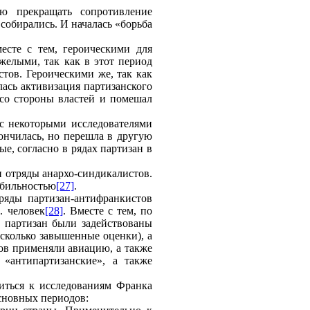
ю прекращать сопротивление
обирались. И началась «борьба
есте с тем, героическими для
желыми, так как в этот период
тов. Героическими же, так как
лась активизация партизанского
 со стороны властей и помешал
 с некоторыми исследователями
кончилась, но перешла в другую
ые, согласно в рядах партизан в
и отряды анархо-синдикалистов.
обильностью
[27]
.
ряды партизан-антифранкистов
. человек
[28]
. Вместе с тем, по
 партизан были задействованы
есколько завышенные оценки), а
ов применяли авиацию, а также
 «антипартизанские», а также
титься к исследованиям Франка
основных периодов: