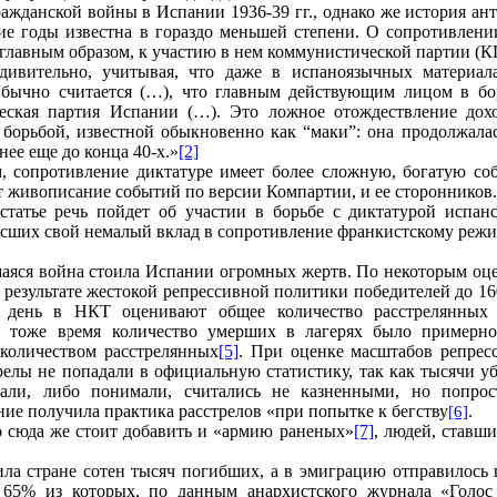
ажданской войны в Испании 1936-39 гг., однако же история ан
е годы известна в гораздо меньшей степени. О сопротивлени
, главным образом, к участию в нем коммунистической партии (
дивительно, учитывая, что даже в испаноязычных материал
Обычно считается (…), что главным действующим лицом в бо
еская партия Испании (…). Это ложное отождествление дохо
 борьбой, известной обыкновенно как “маки”: она продолжалас
 нее еще до конца 40-х.»
[2]
, сопротивление диктатуре имеет более сложную, богатую со
т живописание событий по версии Компартии, и ее сторонников.
статье речь пойдет об участии в борьбе с диктатурой испан
есших свой немалый вклад в сопротивление франкистскому режи
аяся война стоила Испании огромных жертв. По некоторым оц
в результате жестокой репрессивной политики победителей до 16
 день в НКТ оценивают общее количество расстрелянных 
В тоже время количество умерших в лагерях было примерн
 количеством расстрелянных
[5]
.
При оценке масштабов репресс
релы не попадали в официальную статистику, так как тысячи у
нали, либо понимали, считались не казненными, но попро
ние получила практика расстрелов «при попытке к бегству
.
[6]
о сюда же стоит добавить и «армию раненых»
[7]
, людей, ставши
ла стране сотен тысяч погибших, а в эмиграцию отправилось 
 65% из которых, по данным анархистского журнала «Голос