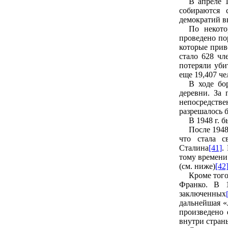
В апреле 
собираются 
демократий в
По некото
проведено по
которые прив
стало 628 чл
потеряли уби
еще 19,407 че
В ходе бо
деревни. За 
непосредств
разрешалось 
В 1948 г. 
После 1948
что стала с
Сталина
[41]
.
тому времени
(см. ниже)
[42
Кроме того
Франко.
В 1
заключенных
дальнейшая «
произведено
внутри стран