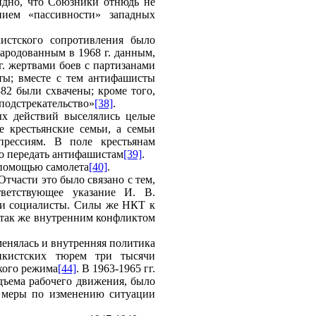
идно, что Союзники отнюдь не
нием «пассивности» западных
истского сопротивления было
бнародованным в 1968 г. данным,
г. жертвами боев с партизанами
ты; вместе с тем антифашисты
382 были схвачены; кроме того,
 подстрекательство»
[38]
.
ых действий выселялись целые
е крестьянские семьи, а семьи
прессиям. В поле крестьянам
го передать антифашистам
[39]
.
 помощью самолета
[40]
.
Отчасти это было связано с тем,
тветствующее указание И. В.
ыли социалисты. Силы же НКТ к
 так же внутренним конфликтом
енялась и внутренняя политика
нкистских тюрем три тысячи
кого режима
[44]
. В 1963-1965 гг.
дъема рабочего движения, было
е меры по изменению ситуации