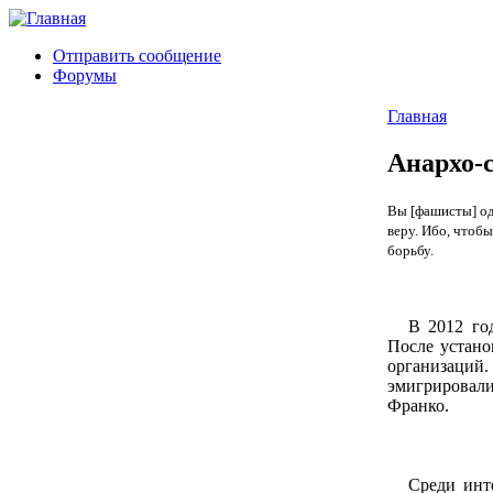
Отправить сообщение
Форумы
Главная
Анархо-
Вы [фашисты] од
веру. Ибо, чтоб
борьбу.
В 2012 го
После устано
организаци
эмигрировали
Франко.
Среди инт