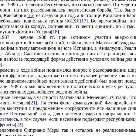
ой 1939 г., с падения Республики, но гораздо раньше. По мере 
ории, на них разворачивалась партизанская борьба. Так было
в, Кантабрии
[16]
на следующий год, а в столице Каталонии Барсе
 небольшая подпольная группа ФИХЛ
[17]
. Во время войны, по
(партизанский) корпус, состоявший из шести дивизий, по 3 тыс
мунист Доминго Унгриа
[18]
.
937 – начале 1938 гг. при активном участии анархо-син
о конкретный план действий, и Франсиско Марото обсуждалас
 войны в тылу мятежников на юге Испании, в Андалусии. Реализ
]
. Абад де Сантильян сетовал впоследствии на страницах сво
ак наиболее подходящей формы действия в условиях войны для 
0]
.
времени в ходе войны поднимался вопрос о разворачивании ши
тив франкистов, однако же соответствующее решение так и н
але широкомасштабных партизанских действий был поднят незад
рале 1939 г. в высших военных и политических кругах республ
перспективах дальнейшего ведения войны.
ные генералы, в частности Матальяна и Менендес, считали, что 
–пять месяцев
[21]
. На этом фоне командующий 4-м армейским
а выступил с предложением сосредоточить все наличные силы
юге Центральной зоны, для нанесения удара в направлении Э
лагалось, в том случае, если население поддержит республиканц
 фронты
[22]
.
едложение Сиприано Меры так и осталось не реализованным,
Гарсиа Оливера.