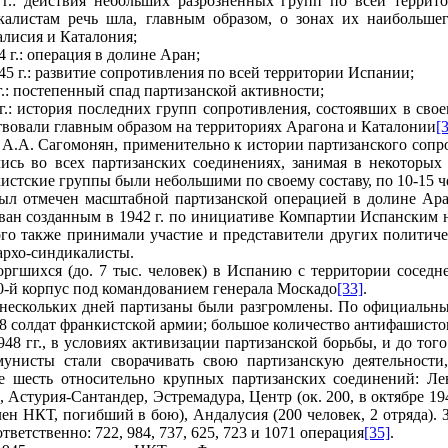
 гг.: действия небольших разрозненных групп по всей терри
калистам речь шла, главным образом, о зонах их наибольшег
алисия и Каталония;
4 г.: операция в долине Аран;
945 г.: развитие сопротивления по всей территории Испании;
гг.: постепенный спад партизанской активности;
гг.: история последних групп сопротивления, состоявших в сво
твовали главным образом на территориях Арагона и Каталонии
[
А.А. Сагомонян, применительно к истории партизанского сопро
сь во всех партизанских соединениях, занимая в некоторых
истские группы были небольшими по своему составу, по 10-15 ч
был отмечен масштабной партизанской операцией в долине Ара
ван созданным в 1942 г. по инициативе Компартии Испанским
ого также принимали участие и представители других политиче
архо-синдикалисты.
оргшихся (до. 7 тыс. человек) в Испанию с территории сосе
0-й корпус под командованием генерала Москадо
[33]
.
 нескольких дней партизаны были разгромлены. По официальн
88 солдат франкистской армии; большое количество антифашисто
948 гг., в условиях активизации партизанской борьбы, и до тог
унисты стали сворачивать свою партизанскую деятельности
 шесть относительно крупных партизанских соединений: Лева
 Астурия-Сантандер, Эстремадура, Центр (ок. 200, в октябре 19
ен НКТ, погибший в бою), Андалусия (200 человек, 2 отряда). З
тветственно: 722, 984, 737, 625, 723 и 1071 операция
[35]
.