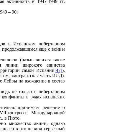
я активность в 1947-1949 гг.
949 – 90;
дов в Испанском либертарном
, продолжавшимся еще с войны
нешнюю» (называвшихся также
ми линии широкого единства
ерритории самой Испании
[47]
),
азом, эмигрантская часть ИЛД).
е Лейвы на вхождение в состав
тнюдь не только в либертарном
е конфликты в рядах испанских
ательно принимает решение о
VIII
конгрессе Международной
., в Пюто.
ено множество акций, однако
анесен в это период серьезный