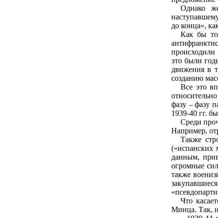
Однако же
наступавшему
до конца», ка
Как бы то
антифранктис
происходили 
это были год
движения в т
созданию мас
Все это в
относительно
фазу – фазу п
1939-40 гг. б
Среди проч
Например, от
Также стр
(«испанских 
данным, прив
огромные сил
также воениз
закупавшиес
«псевдопарти
Что касае
Минца. Так, 