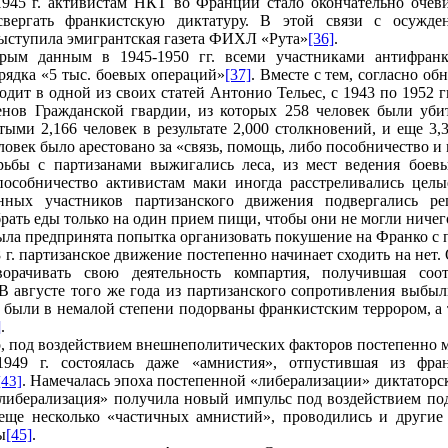
1945 г. активистам НКТ во Франции стало окончательно очев
свергать франкистскую диктатуру. В этой связи с осужде
ыступила эмигрантская газета ФИХЛ «Рута»
[36]
.
рым данным в 1945-1950 гг. всеми участниками антифранк
рядка «5 тыс. боевых операций»
[37]
. Вместе с тем, согласно о
одит в одной из своих статей Антонио Тельес, с 1943 по 1952 г
енов Гражданской гвардии, из которых 258 человек были уби
тыми 2,166 человек в результате 2,000 столкновений, и еще 3,
ловек было арестовано за «связь, помощь, либо пособничество и
рьбы с партизанами выжигались леса, из мест ведения боев
пособничество активистам маки иногда расстреливались целы
енных участников партизанского движения подвергались ре
брать еды только на один прием пищи, чтобы они не могли ниче
была предпринята попытка организовать покушение на Франко с
 г. партизанское движение постепенно начинает сходить на нет. 
ворачивать свою деятельность компартия, получившая соо
 В августе того же года из партизанского сопротивления выб
 были в немалой степени подорваны франкистским террором, а
]
.
, под воздействием внешнеполитических факторов постепенно м
949 г. состоялась даже «амнистия», отпустившая из фра
.
Намечалась эпоха постепенной «либерализации» диктаторс
[43]
либерализация» получила новый импульс под воздействием по
 еще несколько «частичных амнистий», проводились и други
ы
[45]
.