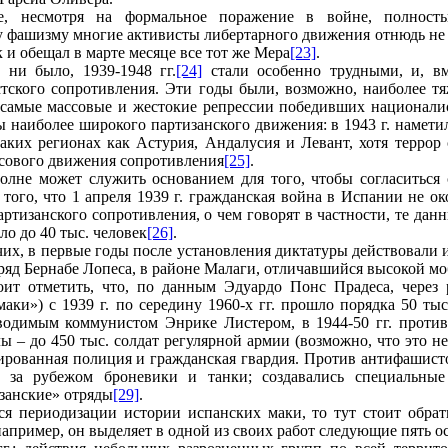
, несмотря на формальное поражение в войне, полность
 фашизму многие активисты либертарного движения отнюдь не с
к и обещал в марте месяце все тот же Мера
[23]
.
 ни было, 1939-1948 гг.
[24]
стали особенно трудными, и, вм
тского сопротивления. Эти годы были, возможно, наиболее тя
самые массовые и жестокие репрессии победивших националис
ы наиболее широкого партизанского движения: в 1943 г. намети
аких регионах как Астурия, Андалусия и Левант, хотя террор
сового движения сопротивления
[25]
.
полне может служить основанием для того, чтобы согласиться
 того, что 1 апреля 1939 г. гражданская война в Испании не о
артизанского сопротивления, о чем говорят в частности, те данн
ыло до 40 тыс. человек
[26]
.
их, в первые годы после установления диктатуры действовали 
ряд Бернабе Лопеса, в районе Малаги, отличавшийся высокой м
оит отметить, что, по данным Эдуардо Понс Прадеса, через 
маки») с 1939 г. по середину 1960-х гг. прошло порядка 50 тыс
одимым коммунистом Энрике Листером, в 1944-50 гг. против
ы – до 450 тыс. солдат регулярной армии (возможно, что это н
ированная полиция и гражданская гвардия. Против антифашист
я за рубежом броневики и танки; создавались специальные
занские» отряды
[29]
.
тся периодизации истории испанских маки, то тут стоит обра
например, он выделяет в одной из своих работ следующие пять 