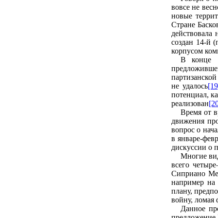
вовсе не весн
новые террит
Стране Баско
действовала
создан 14-й 
корпусом ком
В конце 1
предложившег
партизанской
не удалось
[19
потенциал, к
реализован
[2
Время от 
движения про
вопрос о нач
в январе-фев
дискуссии о 
Многие вид
всего четыре
Сиприано Мер
например на 
плану, предпо
войну, ломая
Данное пр
предложение 