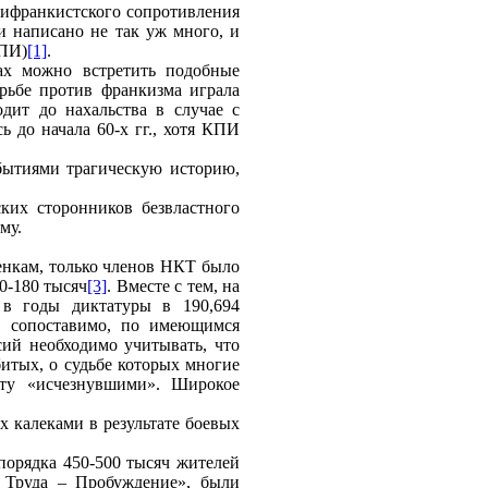
тифранкистского сопротивления
и написано не так уж много, и
КПИ)
[1]
.
ах можно встретить подобные
рьбе против франкизма играла
дит до нахальства в случае с
ь до начала 60-х гг., хотя КПИ
бытиями трагическую историю,
ских сторонников безвластного
му.
енкам, только членов НКТ было
0-180 тысяч
[3]
. Вместе с тем, на
в годы диктатуры в 190,694
о сопоставимо, по имеющимся
ий необходимо учитывать, что
битых, о судьбе которых многие
сту «исчезнувшими». Широкое
х калеками в результате боевых
порядка 450-500 тысяч жителей
 Труда – Пробуждение», были