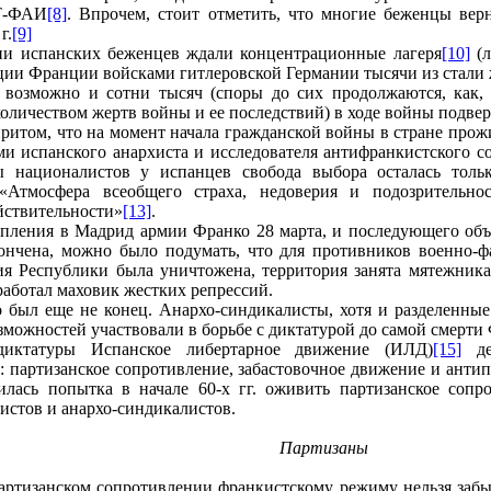
Т-ФАИ
[8]
. Впрочем, стоит отметить, что многие беженцы вер
г.
[9]
и испанских беженцев ждали концентрационные лагеря
[10]
(л
ции Франции войсками гитлеровской Германии тысячи из стали 
а возможно и сотни тысяч (споры до сих продолжаются, как,
количеством жертв войны и ее последствий) в ходе войны подвер
притом, что на момент начала гражданской войны в стране прожи
ми испанского анархиста и исследователя антифранкистского с
ы националистов у испанцев свобода выбора осталась толь
 «Атмосфера всеобщего страха, недоверия и подозрительно
йствительности»
[13]
.
пления в Мадрид армии Франко 28 марта, и последующего объяв
ончена, можно было подумать, что для противников военно-ф
ия Республики была уничтожена, территория занята мятежника
работал маховик жестких репрессий.
 был еще не конец. Анархо-синдикалисты, хотя и разделенные
озможностей участвовали в борьбе с диктатурой до самой смерти
иктатуры Испанское либертарное движение (ИЛД)
[15]
де
: партизанское сопротивление, забастовочное движение и анти
лась попытка в начале 60-х гг. оживить партизанское сопр
истов и анархо-синдикалистов.
Партизаны
артизанском сопротивлении франкистскому режиму нельзя забыв