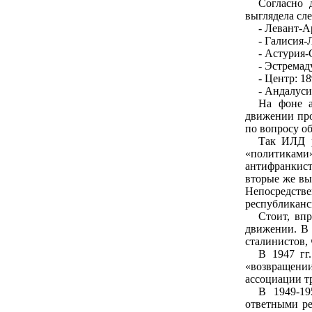
Согласно 
выглядела сл
- Левант-Ар
- Галисия-Л
- Астурия-С
- Эстремаду
- Центр: 18
- Андалусия
На фоне а
движении про
по вопросу о
Так ИЛД р
«политикам
антифранкис
вторые же вы
Непосредстве
республиканс
Стоит, вп
движении. В 
сталинистов,
В 1947 гг
«возвращен
ассоциации т
В 1949-19
ответными ре