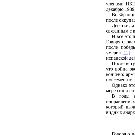
членами НК
декабрю 1939 
Во Франци
после оккупа
Десятки, 
связанным с 
И все это 
Говоря слова
после побед
умереть
[12]
.
испанской де
После всту
что война ок
кончено: арм
повсеместно 
Однако это
мере сил и в
В годы д
направлениях
который выли
видных анарх
Говоря о п