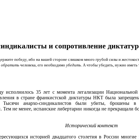
синдикалисты и сопротивление диктату
ержите победу, ибо на вашей стороне слишком много грубой силы и жестокост
ы
обратить
человека, его необходимо
убедить.
А чтобы убедить, нужно иметь то
ду исполнилось 35 лет с момента легализации Национальной
вления в стране франкистской диктатуры НКТ была запрещена
й. Тысячи анархо-синдикалистов были убиты, брошены 
. Тем не менее, испанские либертарии никогда не прекращали 
Исторический контекст
ересующихся историей двадцатого столетия в России многие