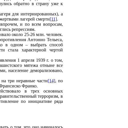
нулись обратно в страну уже к
агеря для интернированных), а
жертвами лагерей смерти
[11]
.
 впрочем, и по всем вопросам,
глись репрессиям.
вало около 25-26 млн. человек.
опротивления Антонио Тельеса,
ко в одном – выбрать способ
сти стала характерной чертой
ления 1 апреля 1939 г. о том,
ашистского мятежа отныне все
ми, население деморализовано,
 на три неравные части
[14]
, по
 Франсиско Франко.
йствовало в трех основных
правительственный терроризм, в
отивление по инициативе ряда
ать о том, что оно начиналось