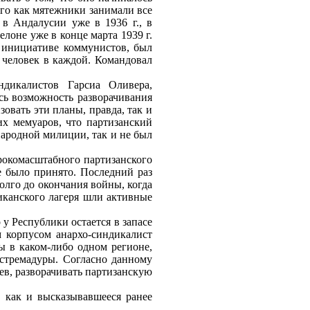
того как мятежники занимали все
 в Андалусии уже в 1936 г., в
лоне уже в конце марта 1939 г.
 инициативе коммунистов, был
. человек в каждой. Командовал
дикалистов Гарсиа Оливера,
ь возможность разворачивания
овать эти планы, правда, так и
их мемуаров, что партизанский
народной милиции, так и не был
рокомасштабного партизанского
е было принято. Последний раз
олго до окончания войны, когда
иканского лагеря шли активные
у Республики остается в запасе
 корпусом анархо-синдикалист
 в каком-либо одном регионе,
стремадуры. Согласно данному
ев, разворачивать партизанскую
 как и высказывавшееся ранее