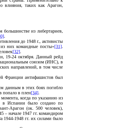
тории страны. Применительно к
о влияния, таких как Арагон,
ем большинстве из либертариев,
30]
.
тивления до 1948 г., активисты
 из них командные посты»
[31]
.
еловек
[32]
.
н, 19-24 октября. Данный рейд
 национальным союзом (ИНС), в
ских направлений, в том числе
дней Франции антифашистов был
ым данным в этих боях погибло
в попало в плен
[34]
.
о момента, когда по указанию из
, в Испании было создано по
нт-Арагон (ок. 500 человек),
45 – начале 1947 гг. командиром
а 1944-1948 гг. их силами было