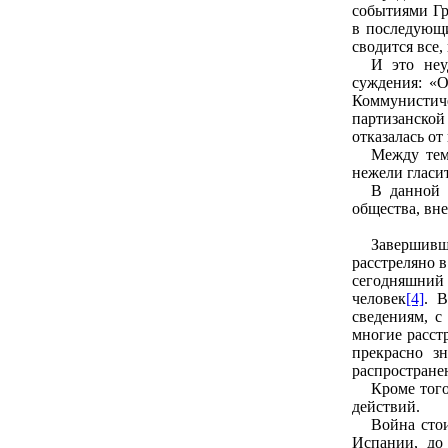
событиями Гр
в последующи
сводится все
И это неу
суждения: «
Коммунистич
партизанской
отказалась от
Между тем
нежели гласи
В данной 
общества, вн
Завершивш
расстреляно 
сегодняшний
человек
[4]
. 
сведениям, с
многие расст
прекрасно з
распростране
Кроме тог
действий.
Война стои
Испании, до