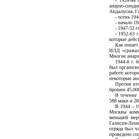
- 1939-44
анархо-синди
Андалусия, Г
- осень 194
- начало 1
- 1947-52 
- 1952-63 
которые дейс
Как пишет 
ИЛД «сражали
Многие анарх
1944-й г. 
был организо
работе котор
некоторые ан
Против вт
брошен 45,00
В течение
588 маки и 2
В 1944 – 1
Москвы комм
меньшей мере
Галисия-Леон,
отряда был чл
проведено соо