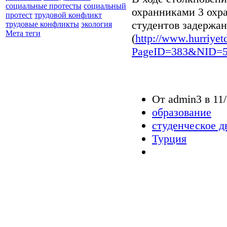
социальные протесты
социальный
охранниками 3 охр
протест
трудовой конфликт
студентов задержа
трудовые конфликты
экология
Мета теги
(
http://www.hurriye
PageID=383&NID=5
От admin3 в 11/
образование
студенческое 
Турция