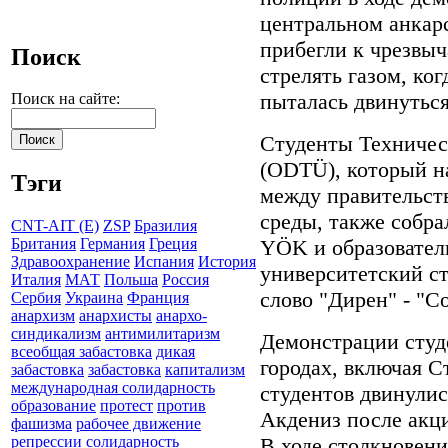
центральном анкар
прибегли к чрезвы
Поиск
стрелять газом, ко
пыталась двинуться
Поиск на сайте:
Студенты Техничес
(ODTÜ), который н
Тэги
между правительс
среды, также собра
CNT-AIT (E)
ZSP
Бразилия
YÖK и образовател
Британия
Германия
Греция
Здравоохранение
Испания
История
университетский с
Италия
МАТ
Польша
Россия
слово "Дирен" - "С
Сербия
Украина
Франция
анархизм
анархисты
анархо-
синдикализм
антимилитаризм
Демонстрации студ
всеобщая забастовка
дикая
городах, включая С
забастовка
забастовка
капитализм
международная солидарность
студентов двинулис
образование
протест
против
Акдениз после акци
фашизма
рабочее движение
В ходе столкновен
репрессии
солидарность