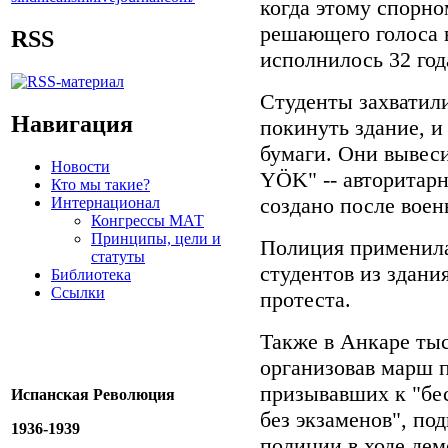
когда этому спорн
решающего голоса 
RSS
исполнилось 32 год
Студенты захватили
Навигация
покинуть здание, 
бумаги. Они вывес
Новости
YÖK" -- авторитар
Кто мы такие?
создано после воен
Интернационал
Конгрессы МАТ
Принципы, цели и
Полиция применила
статуты
студентов из здани
Библиотека
Ссылки
протеста.
Также в Анкаре ты
организовав марш 
призывавших к "бе
Испанская Революция
без экзаменов", по
1936-1939
полиции в ходе де