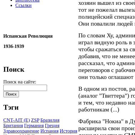
хозяин вышел из свое
Ссылки
тот не пожелал вылез
полицейский спецназ
Они повалили людей н
По словам Ху, админи
Испанская Революция
играл видную роль в 
1936-1939
чтобы сражаться за сво
добавив, что не мене
рассказал, что админ
Поиск
переговоров с рабочи
они только оглашают 
Поиск на сайте:
В одном из постов, р
(аналог "Твиттера") г
и тем, что недавно н
Тэги
работникам (...)
CNT-AIT (E)
ZSP
Бразилия
Фабрика "Нокиа" в Ду
Британия
Германия
Греция
расширила свои произ
Здравоохранение
Испания
История
данным местных СМИ,