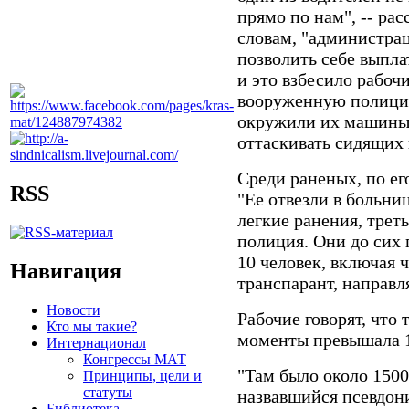
прямо по нам", -- рас
словам, "администрац
позволить себе выпла
и это взбесило рабоч
вооруженную полицию
окружили их машины,
оттаскивать сидящих 
Среди раненых, по ег
RSS
"Ее отвезли в больниц
легкие ранения, трет
полиция. Они до сих 
10 человек, включая 
Навигация
транспарант, направл
Новости
Рабочие говорят, что
Кто мы такие?
моменты превышала 1
Интернационал
Конгрессы МАТ
"Там было около 1500 
Принципы, цели и
статуты
назвавшийся псевдони
Библиотека