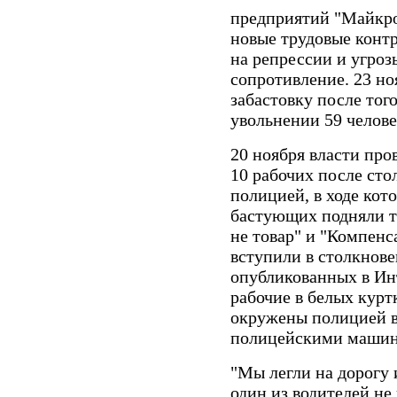
предприятий "Майкро
новые трудовые контр
на репрессии и угро
сопротивление. 23 н
забастовку после тог
увольнении 59 челове
20 ноября власти про
10 рабочих после ст
полицией, в ходе кот
бастующих подняли т
не товар" и "Компенс
вступили в столкнов
опубликованных в Ин
рабочие в белых курт
окружены полицией в
полицейскими маш
"Мы легли на дорогу 
один из водителей не 