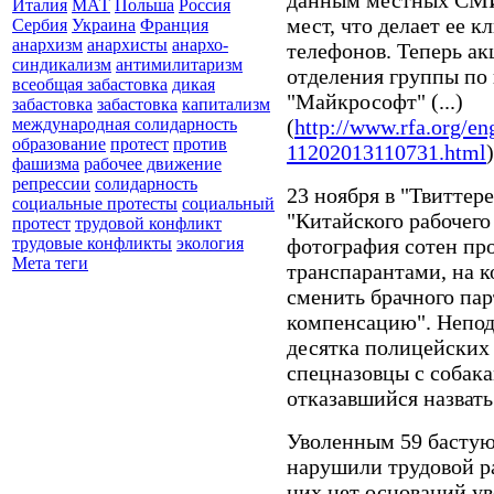
Италия
МАТ
Польша
Россия
мест, что делает ее 
Сербия
Украина
Франция
анархизм
анархисты
анархо-
телефонов. Теперь а
синдикализм
антимилитаризм
отделения группы по
всеобщая забастовка
дикая
"Майкрософт" (...)
забастовка
забастовка
капитализм
(
http://www.rfa.org/en
международная солидарность
образование
протест
против
11202013110731.html
)
фашизма
рабочее движение
репрессии
солидарность
23 ноября в "Твиттер
социальные протесты
социальный
"Китайского рабочег
протест
трудовой конфликт
фотография сотен пр
трудовые конфликты
экология
Мета теги
транспарантами, на к
сменить брачного пар
компенсацию". Непод
десятка полицейских
спецназовцы с собака
отказавшийся назвать
Уволенным 59 бастую
нарушили трудовой ра
них нет оснований ув