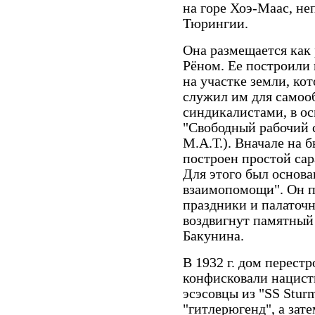
на горе Хоэ-Маас, н
Тюрингии.
Она размещается как
Рёном. Ее построили 
на участке земли, ко
служил им для самоо
синдикалистами, в о
"Свободный рабочий 
М.А.Т.). Вначале на 
построен простой сар
Для этого был основ
взаимопомощи". Он п
праздники и палаточн
воздвигнут памятный
Бакунина.
В 1932 г. дом перест
конфисковали нацист
эсэсовцы из "SS Stur
"гитлерюгенд", а зат