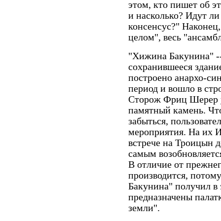
этом, кто пишет об эт
и насколько? Идут ли
консенсус?" Наконец,
целом", весь "ансамбл
"Хижина Бакунина" --
сохранившееся здание
построено анархо-си
период и вошло в ст
Сторож Фриц Шерер у
памятный камень. Что
забыться, пользовате
мероприятия. На их И
встрече на Троицын де
самым возобновляется
В отличие от прежнег
производится, потом
Бакунина" получил в 
предназначены палат
земли".