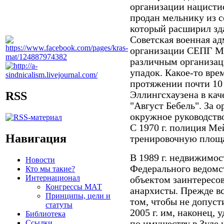
организации нацистис
продан мельнику из с
который расширил зда
Советская военная а
организации СЕПГ Ме
различным организац
упадок. Какое-то вр
протяжении почти 10
Эллингсхаузена в кач
RSS
"Август Бебель". За 
окружное руководств
С 1970 г. полиция Ме
Навигация
тренировочную площа
В 1989 г. недвижимос
Новости
Федерального ведомс
Кто мы такие?
Интернационал
объектом заинтересо
Конгрессы МАТ
анархисты. Прежде вс
Принципы, цели и
том, чтобы не допуст
статуты
2005 г. им, наконец, 
Библиотека
Ссылки
по имуществу в Зуле 