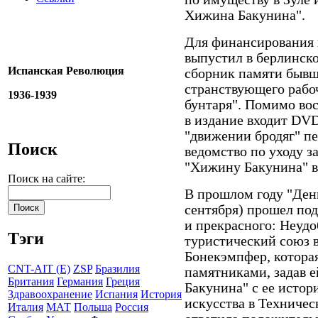
Хижина Бакунина".
Для финансирования в
выпустил в берлинско
Испанская Революция
сборник памяти бывш
странствующего рабо
1936-1939
бунтаря". Помимо во
в издание входит DV
"движении бродяг" пе
Поиск
ведомство по уходу з
"Хижину Бакунина" в
Поиск на сайте:
В прошлом году "Ден
сентября) прошел под
и прекрасного: Неуд
Тэги
туристический союз 
Бонекэмпфер, которая
CNT-AIT (E)
ZSP
Бразилия
памятниками, задав е
Британия
Германия
Греция
Бакунина" с ее истор
Здравоохранение
Испания
История
искусства в Техничес
Италия
МАТ
Польша
Россия