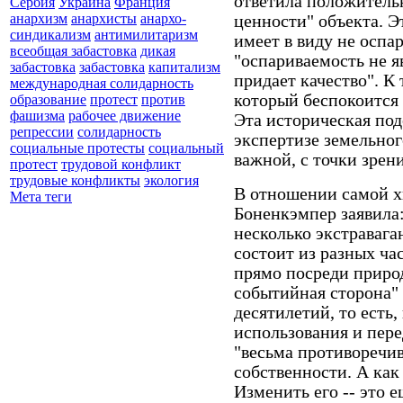
ответила положительн
Сербия
Украина
Франция
анархизм
анархисты
анархо-
ценности" объекта. Э
синдикализм
антимилитаризм
имеет в виду не оспа
всеобщая забастовка
дикая
"оспариваемость не я
забастовка
забастовка
капитализм
придает качество". К
международная солидарность
который беспокоится 
образование
протест
против
фашизма
рабочее движение
Эта историческая под
репрессии
солидарность
экспертизе земельног
социальные протесты
социальный
важной, с точки зр
протест
трудовой конфликт
трудовые конфликты
экология
В отношении самой 
Мета теги
Боненкэмпер заявила:
несколько экстравага
состоит из разных час
прямо посреди природ
событийная сторона"
десятилетий, то есть
использования и пере
"весьма противоречи
собственности. А как
Изменить его -- это е