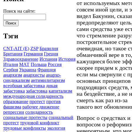
от используемых мет
совсем иной цели, и 
Поиск на сайте:
видел Бакунин, сказа
предопределяют цель,
сами средства уже ест
Тэги
что стремление разру
построительное стрем
очевидная, но такое 
CNT-AIT (E)
ZSP
Бразилия
Британия
Германия
Греция
обманчивой вере в то,
Здравоохранение
Испания
История
кажущиеся более эф
Италия
МАТ
Польша
Россия
скорее придем к дос
Сербия
Украина
Франция
если мы свернули с п
анархизм
анархисты
анархо-
основных принципов и
синдикализм
антимилитаризм
всеобщая забастовка
дикая
подходящих средств,
забастовка
забастовка
капитализм
на бездействие, а не 
международная солидарность
смерть как раз из-за
образование
протест
против
такого вот обновлени
фашизма
рабочее движение
репрессии
солидарность
Вопрос о средствах и
социальные протесты
социальный
протест
трудовой конфликт
вопросом о реформиз
трудовые конфликты
экология
невероятным, что могу