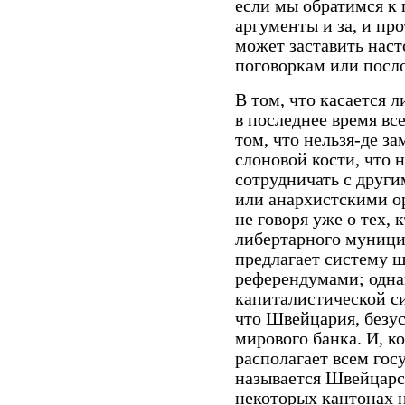
если мы обратимся к 
аргументы и за, и про
может заставить нас
поговоркам или посл
В том, что касается л
в последнее время вс
том, что нельзя-де за
слоновой кости, что 
сотрудничать с друг
или анархистскими ор
не говоря уже о тех,
либертарного муницип
предлагает систему ш
референдумами; однак
капиталистической с
что Швейцария, безус
мирового банка. И, ко
располагает всем гос
называется Швейцарс
некоторых кантонах 