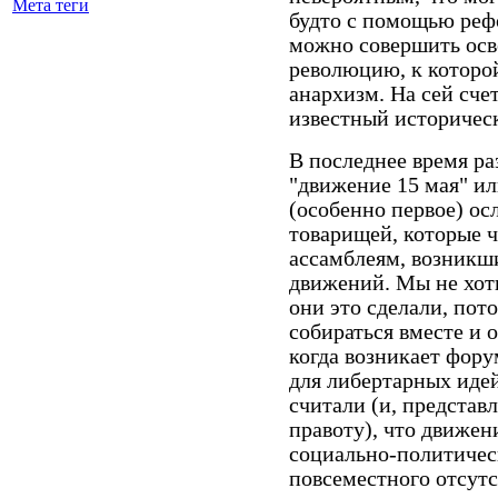
Мета теги
будто с помощью реф
можно совершить ос
революцию, к которой
анархизм. На сей сче
известный историчес
В последнее время ра
"движение 15 мая" ил
(особенно первое) о
товарищей, которые 
ассамблеям, возникш
движений. Мы не хоти
они это сделали, пот
собираться вместе и 
когда возникает фору
для либертарных идей
считали (и, представ
правоту), что движени
социально-политичес
повсеместного отсутс