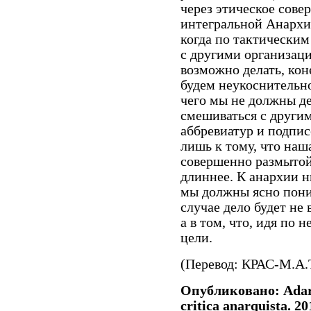
через этическое сове
интегральной Анархи
когда по тактически
с другими организац
возможно делать, кон
будем неукоснительн
чего мы не должны дел
смешиваться с други
аббревиатур и подпис
лишь к тому, что наш
совершенно размытой.
длиннее. К анархии н
мы должны ясно поним
случае дело будет не 
а в том, что, идя по 
цели.
(Перевод: КРАС-М.А.Т
Опубликовано: Adarg
critica anarquista. 20