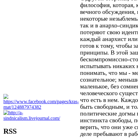
философия, которая, 
вечного обсуждения, 
некоторые незыблемые
так и в анархо-синдик
потеряют свою иденти
каждый анархист или
готов к тому, чтобы 
принципы. В этой за
бескомпромиссно-ст
испытывать никаких 
понимать, что мы - 
сознательное; меньши
маленькое, без сомне
человеческого сущест
что есть в нем. Кажд
быть свободным, и то
политические догмы 
инстинкта свободы, п
верить, что они уже 
RSS
деле пребывают в раб