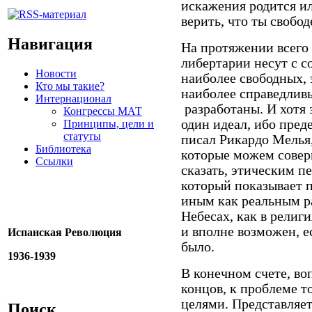
искажения родится и
верить, что ты свобод
Навигация
На протяжении всего
либертарии несут с с
Новости
наиболее свободных, 
Кто мы такие?
наиболее справедливы
Интернационал
разработаны. И хотя
Конгрессы МАТ
один идеал, ибо пред
Принципы, цели и
статуты
писал Рикардо Мелья,
Библиотека
которые можем соверш
Ссылки
сказать, этическим п
который показывает 
иным как реальным ра
Небесах, как в религ
и вполне возможен, е
Испанская Революция
было.
1936-1939
В конечном счете, воп
концов, к проблеме т
целями. Представляет
Поиск