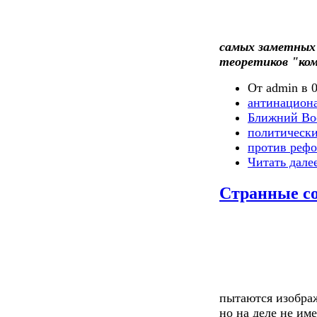
самых заметных 
теоретиков "ко
От admin в 0
антинацион
Ближний Во
политически
против реф
Читать дале
Странные с
пытаются изображ
но на деле не им