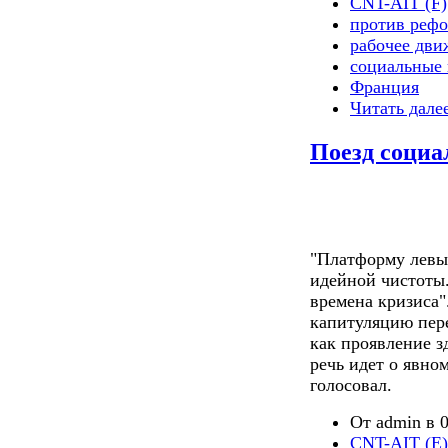
CNT-AIT (F)
против реф
рабочее дви
социальные 
Франция
Читать дале
Поезд социа
"Платформу левых
идейной чистоты.
времена кризиса"
капитуляцию пер
как проявление з
речь идет о явном
голосовал.
От admin в 0
CNT-AIT (E)