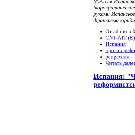
М.А.Т. в Испанск
бюрократически
руками Испанског
франкизма юриди
От admin в 0
CNT-AIT (E)
Испания
против реф
репрессии
Читать дале
Испания: "Ч
реформистс