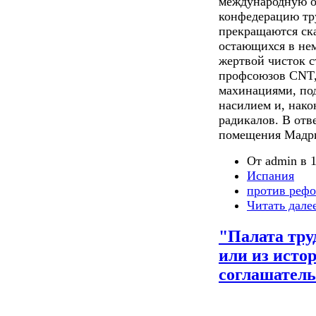
международную о
конфедерацию тру
прекращаются ск
остающихся в нем
жертвой чисток 
профсоюзов CNT,
махинациями, по
насилием и, нак
радикалов. В отв
помещения Мадр
От admin в 1
Испания
против реф
Читать дале
"Палата тру
или из исто
соглашатель