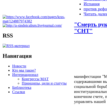
Испания
против реф
Читать дале
"Смерть рук
"СНТ"
RSS
Навигация
Новости
Кто мы такие?
Интернационал
манифестации "М
Конгрессы МАТ
содержавшими вы
Принципы, цели и статуты
социальной борьб
Библиотека
институционально
Ссылки
конечном счете, 
управлять нашей 