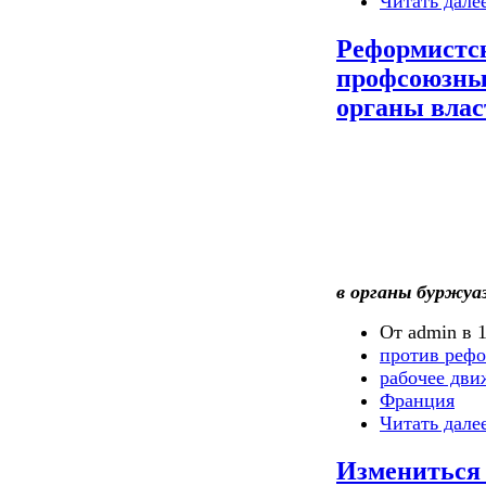
Читать дале
Реформистск
профсоюзны
органы влас
в органы буржуаз
От admin в 1
против реф
рабочее дви
Франция
Читать дале
Измениться 