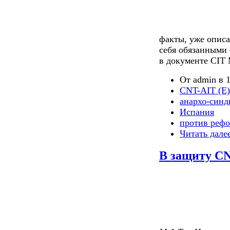
факты, уже описа
себя обязанными
в документе CIT
От admin в 1
CNT-AIT (E)
анархо-синд
Испания
против реф
Читать дале
В защиту C