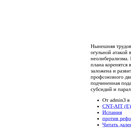
Нынешняя трудов
огульной атакой 
неолиберализма. 
плана коренятся 
заложена и разви
профсоюзного дви
подчиненная пода
субсидий и пара
От admin3 в 
CNT-AIT (E)
Испания
против реф
Читать дале