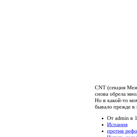
CNT (секция Меж
снова обрела мно
Но в какой-то мо
бывало прежде в 
От admin в 1
Испания
против реф