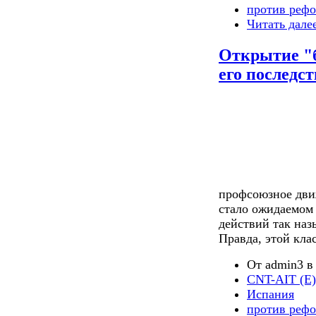
против реф
Читать дале
Открытие "
его последс
проф
союзное дви
стало ожидаемом 
действий так наз
Правда, этой кла
От admin3 в 
CNT-AIT (E)
Испания
против реф