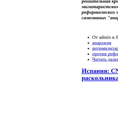
решительная кр
милитаристских
реформистских 
самозваных "ан
От admin в 0
анархизм
антимилита
против реф
Читать дале
Испания: CN
раскольника