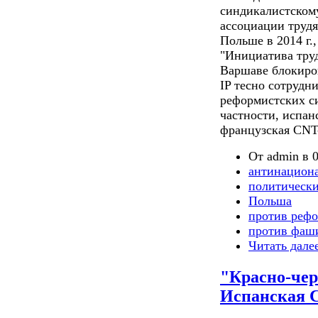
синдикалистском
ассоциации трудя
Польше в 2014 г.
"Инициатива трудя
Варшаве блокиров
IP тесно сотрудн
реформистских си
частности, испан
французская CNT-
От admin в 0
антинацион
политически
Польша
против реф
против фаш
Читать дале
"Красно-че
Испанская 