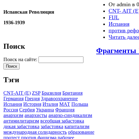
От admin в 0
CNT- AIT (E
Испанская Революция
FIJL
1936-1939
Испания
против реф
Читать дале
Поиск
Фрагменты 
Поиск на сайте:
Тэги
CNT-AIT (E)
ZSP
Бразилия
Британия
Германия
Греция
Здравоохранение
Испания
История
Италия
МАТ
Польша
Россия
Сербия
Украина
Франция
анархизм
анархисты
анархо-синдикализм
антимилитаризм
всеобщая забастовка
дикая забастовка
забастовка
капитализм
международная солидарность
образование
протест
против фашизма
рабочее