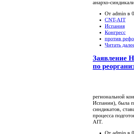
анархо-синдикали
От admin в 0
CNT-AIT
Испания
Конгресс
против реф
Читать дале
Заявление 
по реоргани
региональной ко
Испании), была 
синдикатов, став
процесса подгото
AIT.
От admin в 0