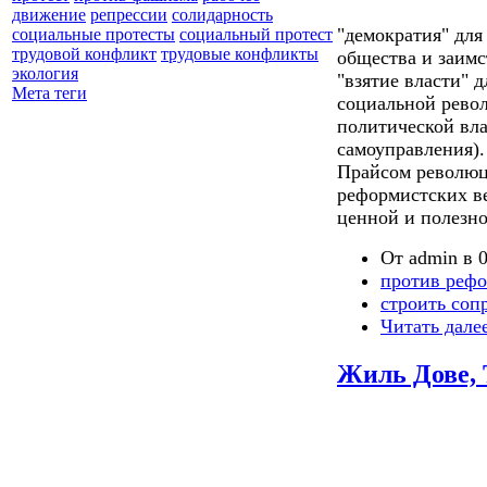
движение
репрессии
солидарность
"демократия" для
социальные протесты
социальный протест
трудовой конфликт
трудовые конфликты
общества и заим
экология
"взятие власти" 
Мета теги
социальной рево
политической вла
самоуправления).
Прайсом революц
реформистских в
ценной и полезно
От admin в 0
против реф
строить соп
Читать дале
Жиль Дове, 