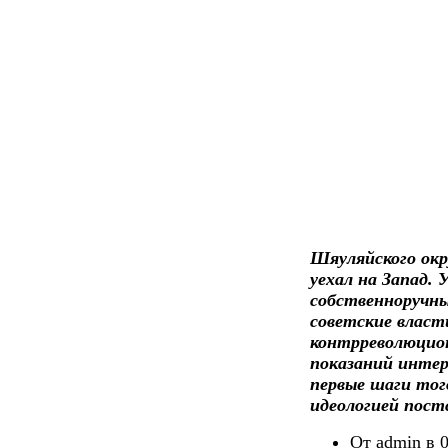
Шяуляйского окру
уехал на Запад. 
собственноручны
советские власти
контрреволюцион
показаний интер
первые шаги тог
идеологией пост
От admin в 0