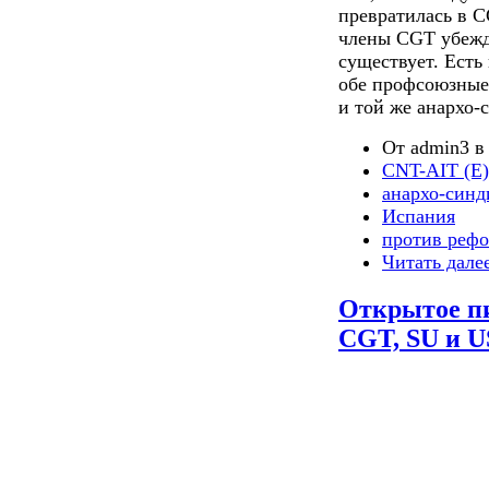
превратилась в С
члены
CGT
убеж
существует. Есть 
обе профсоюзные
и той же анархо-
От admin3 в 
CNT-AIT (E)
анархо-синд
Испания
против реф
Читать дале
Открытое п
CGT, SU и 