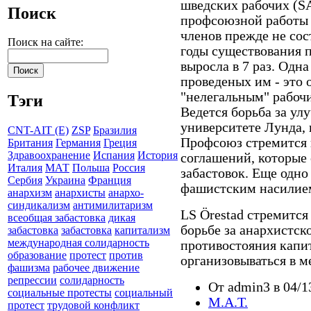
шведских рабочих (S
Поиск
профсоюзной работы с
членов прежде не сос
Поиск на сайте:
годы существования 
выросла в 7 раз. Одн
проведеных им - это
"нелегальным" рабоч
Тэги
Ведется борьба за ул
университете Лунда, 
CNT-AIT (E)
ZSP
Бразилия
Профсоюз стремится 
Британия
Германия
Греция
Здравоохранение
Испания
История
соглашений, которые
Италия
МАТ
Польша
Россия
забастовок. Еще одно
Сербия
Украина
Франция
фашистским насилием
анархизм
анархисты
анархо-
синдикализм
антимилитаризм
LS
Örestad стремится
всеобщая забастовка
дикая
борьбе за анархистско
забастовка
забастовка
капитализм
международная солидарность
противостояния капи
образование
протест
против
организовываться в 
фашизма
рабочее движение
репрессии
солидарность
От admin3 в 04/1
социальные протесты
социальный
М.А.Т.
протест
трудовой конфликт