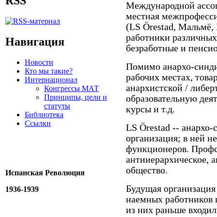
RSS
Международной ассо
местная межпрофесси
(LS
Örestad,
Мальмё, 
работники различных
Навигация
безработные и пенси
Новости
Помимо анархо-синди
Кто мы такие?
рабочих местах, това
Интернационал
анархистской / либер
Конгрессы МАТ
Принципы, цели и
образовательную деят
статуты
курсы и т.д.
Библиотека
Ссылки
LS
Örestad -- анархо
организация; в ней 
функционеров. Профс
антииерархическое, а
общество.
Испанская Революция
Будущая организация
1936-1939
наемных работников 
из них раньше входи