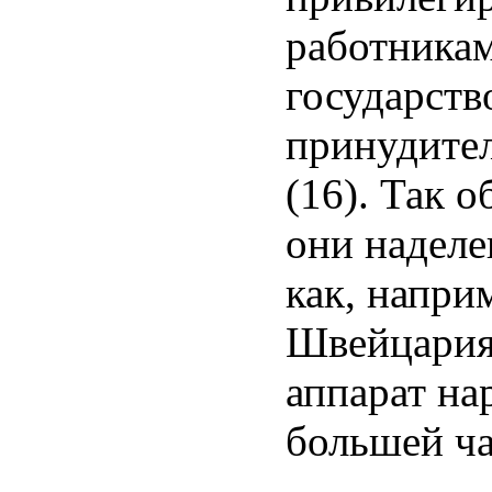
работникам
государств
принудите
(16). Так о
они надел
как, напр
Швейцария…
аппарат на
большей ча