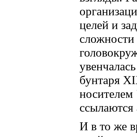
организаци
целей и за
сложности 
головокруж
увенчалась
бунтаря XI
носителем 
ссылаются 
И в то же 