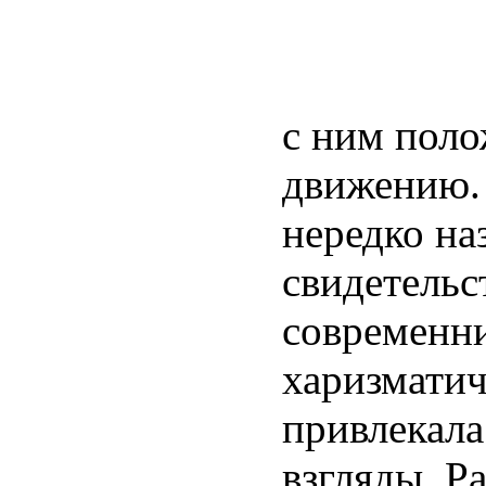
с ним пол
движению.
нередко на
свидетельс
современни
харизматич
привлекала 
взгляды. Р