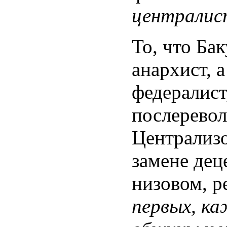
централис
То, что Ба
анархист, 
федералист
послеревол
Централизо
замене дец
низовом, р
первых, ка