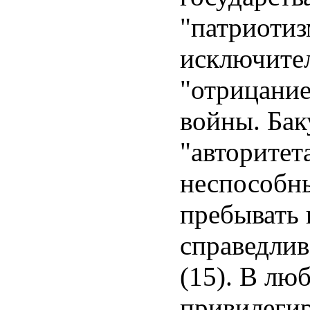
"патриотиз
исключите
"отрицани
войны. Бак
"авторитета
неспособны
пребывать 
справедлив
(15). В лю
привилеги