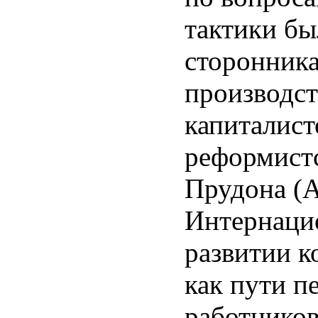
тактики бы
сторонника
производс
капиталист
реформист
Прудона (А
Интернацио
развитии к
как пути п
работников