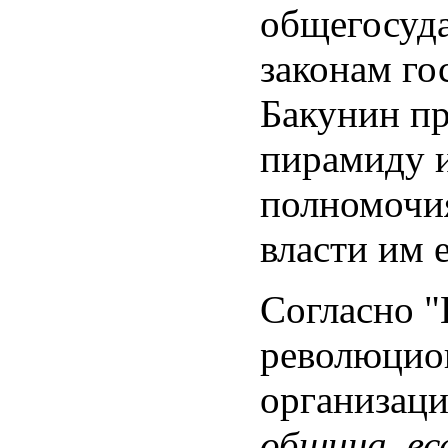
общегосуд
законам гос
Бакунин пр
пирамиду 
полномочия
власти им 
Согласно 
революцион
организаци
община, вс