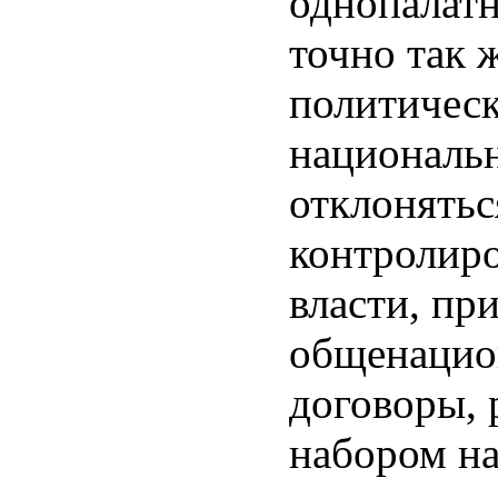
однопалат
точно так 
политическ
националь
отклонятьс
контролиро
власти, пр
общенацио
договоры, 
набором н