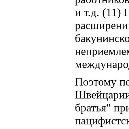
и т.д. (11
расширени
бакунинско
неприемлем
международ
Поэтому пе
Швейцарии)
братья" пр
пацифистск