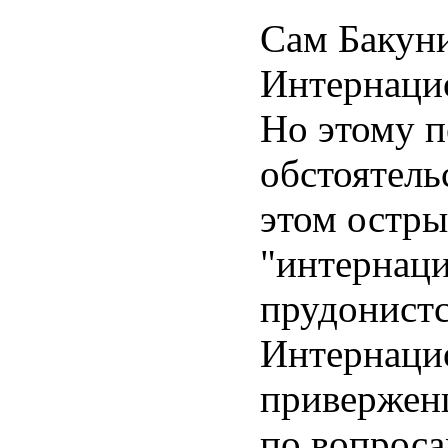
Сам Бакуни
Интернацио
Но этому п
обстоятель
этом остры
"интернац
прудонист
Интернацио
приверженц
по вопроса