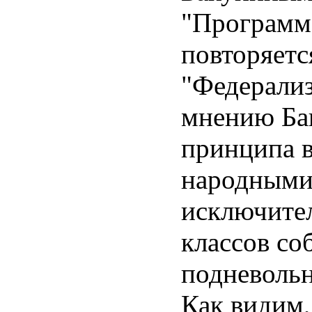
"Программ
повторяетс
"Федерализ
мнению Бак
принципа в
народными 
исключител
классов со
подневольн
Как видим,