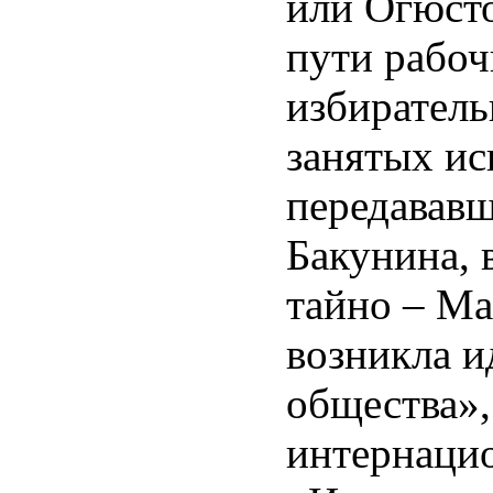
или Огюсто
пути рабоч
избиратель
занятых ис
передававш
Бакунина, 
тайно – Ма
возникла 
общества»,
интернацио