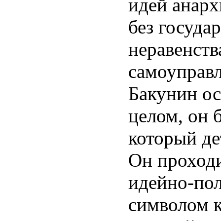
идей анарх
без госуда
неравенств
самоуправл
Бакунин ос
целом, он 
который де
Он проходи
идейно-пол
символом к