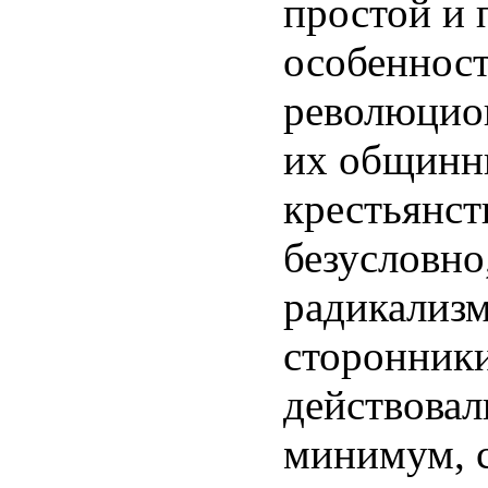
простой и 
особеннос
революцион
их общинн
крестьянст
безусловно
радикализм
сторонники
действовал
минимум, с