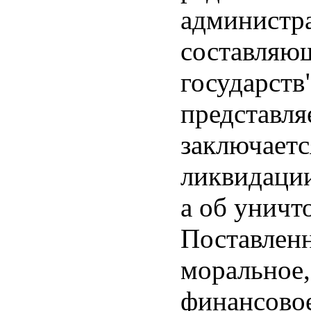
администра
составляющ
государств
представля
заключаетс
ликвидации
а об уничт
Поставленн
моральное,
финансово