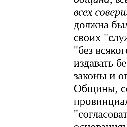
всех сове
должна был
своих "слу
"без всяко
издавать б
законы и о
Общины, со
провинциал
"согласова
основаниям