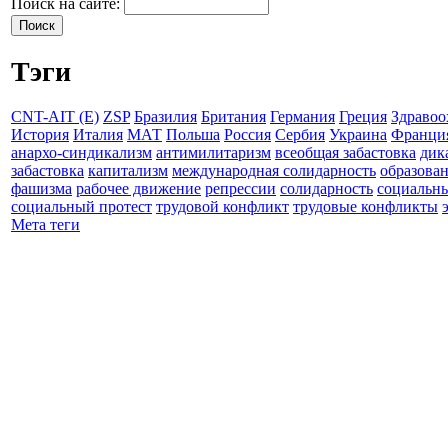
Поиск на сайте:
Тэги
CNT-AIT (E)
ZSP
Бразилия
Британия
Германия
Греция
Здравоо
История
Италия
МАТ
Польша
Россия
Сербия
Украина
Франци
анархо-синдикализм
антимилитаризм
всеобщая забастовка
дик
забастовка
капитализм
международная солидарность
образова
фашизма
рабочее движение
репрессии
солидарность
социальн
социальный протест
трудовой конфликт
трудовые конфликты
Мета теги