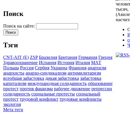
человек
тысяч,
Поиск
(Авиле
насчит
Поиск на сайте:
О
И
с
Тэги
Ч
CNT-AIT (E)
ZSP
Бразилия
Британия
Германия
Греция
Здравоохранение
Испания
История
Италия
МАТ
Польша
Россия
Сербия
Украина
Франция
анархизм
анархисты
анархо-синдикализм
антимилитаризм
всеобщая забастовка
дикая забастовка
забастовка
капитализм
международная солидарность
образование
протест
против фашизма
рабочее движение
репрессии
солидарность
социальные протесты
социальный
протест
трудовой конфликт
трудовые конфликты
экология
Мета теги