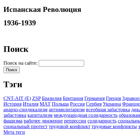
Испанская Революция
1936-1939
Поиск
Поиск на сайте:
Тэги
CNT-AIT (E)
ZSP
Бразилия
Британия
Германия
Греция
Здравоо
История
Италия
МАТ
Польша
Россия
Сербия
Украина
Франци
анархо-синдикализм
антимилитаризм
всеобщая забастовка
дик
забастовка
капитализм
международная солидарность
образова
фашизма
рабочее движение
репрессии
солидарность
социальн
социальный протест
трудовой конфликт
трудовые конфликты
Мета теги