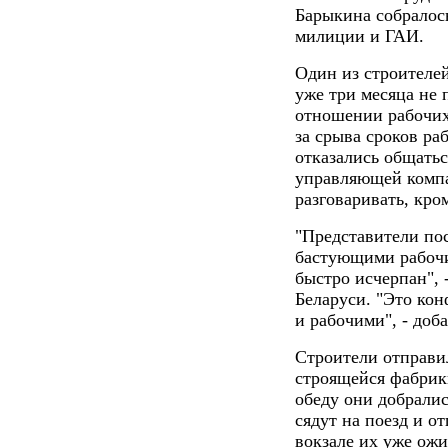
Барыкина собралос
милиции и ГАИ.
Один из строителей
уже три месяца не 
отношении рабочих
за срыва сроков ра
отказались общатьс
управляющей компан
разговаривать, кро
"Представители пос
бастующими рабочи
быстро исчерпан", 
Беларуси. "Это ко
и рабочими", - доб
Строители отправил
строящейся фабрики
обеду они добралис
сядут на поезд и о
вокзале их уже ож