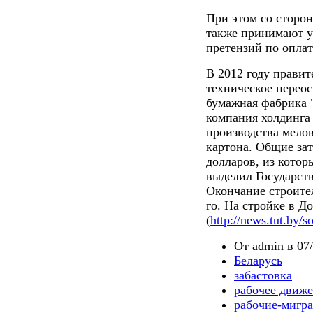
При этом со сторон
также принимают уч
претензий по оплат
В 2012 году правит
техническое перео
бумажная фабрика 
компания холдинга 
производства мело
картона. Общие зат
долларов, из котор
выделил Государст
Окончание строител
го. На стройке в Д
(
http://news.tut.by/
От admin в 07/
Беларусь
забастовка
рабочее движ
рабочие-мигр