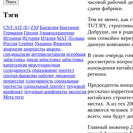
часовой рабочий де
сдачи фабрики.
Тэги
Тем не менее, как 
TUT.BY, строптивых
CNT-AIT (E)
ZSP
Бразилия
Британия
Добруше, ни в род
Германия
Греция
Здравоохранение
они спокойно верну
Испания
История
Италия
МАТ
Польша
Россия
Сербия
Украина
Франция
данную компанию и
анархизм
анархисты
анархо-
синдикализм
антимилитаризм
всеобщая
В свою очередь го
забастовка
дикая забастовка
забастовка
рассмотреть вопро
капитализм
международная
нахождения китайс
солидарность
образование
протест
региона.
против фашизма
рабочее движение
репрессии
солидарность
социальные
Председатель конц
протесты
социальный протест
трудовой
рассказал корреспо
конфликт
трудовые конфликты
экология
китайских строител
Мета теги
местах. А из тех 2
являются человек 1
всего, они будут д
Главный инженер 