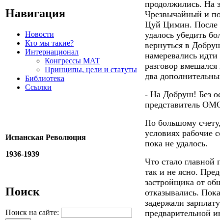
продолжились. На 
Навигация
Чрезвычайный и п
Цуй Цимин. После 
Новости
удалось убедить бо
Кто мы такие?
вернуться в Добруш
Интернационал
намеревались идти 
Конгрессы МАТ
разговор вмешался
Принципы, цели и статуты
два дополнительных
Библиотека
Ссылки
- На Добруш! Без о
представитель ОМ
По большому счету,
условиях рабочие с
Испанская Революция
пока не удалось.
1936-1939
Что стало главной
так и не ясно. Пре
застройщика от об
Поиск
отказывались. Пока
задержали зарплату
предварительной и
Поиск на сайте: