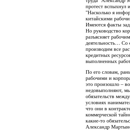
труда" Александр 
протест вспыхнул и
"Насколько я инфо
китайскими рабочи
Имеются факты зад
Но руководство ко
разъясняет рабочи
деятельность… Со 
производим все ра
кредитных ресурсов
выполненных работ
По его словам, ра
рабочими и корпор
это произошло – во
недовыполняют, мы
обязательств между
условиях нанимате
что они в контракт
коммерческой тайн
какие-то обязатель
Александр Мартын