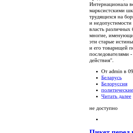
Интернационала вс
марксистскими шко
трудящихся на бор
и недопустимости 
власть различных 
многие, именующие
эти старые истины
и его товарищей п
последователями -
действия".
От admin в 09
Беларусь
Белоруссия
политические
Читать далее
не доступно
Пикет перед 