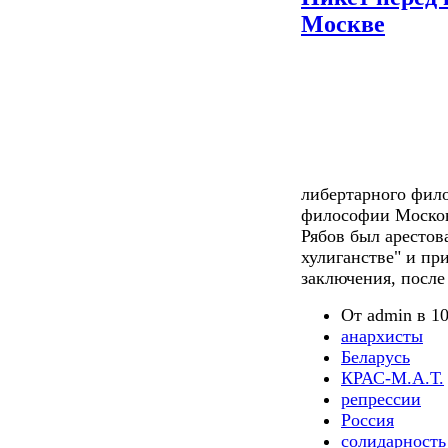
Москве
либертарного фил
философии Москов
Рябов был арестов
хулиганстве" и при
заключения, после
От admin в 10
анархисты
Беларусь
КРАС-М.А.Т.
репрессии
Россия
солидарность