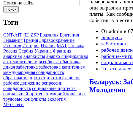
намеревались пеш
Поиск на сайте:
они выразили прот
платы. Как сообщ
события, в шестви
Тэги
От admin в 07
CNT-AIT (E)
ZSP
Бразилия
Британия
Беларусь
Германия
Греция
Здравоохранение
забастовка
Испания
История
Италия
МАТ
Польша
рабочее движ
Россия
Сербия
Украина
Франция
рабочие-миг
анархизм
анархисты
анархо-синдикализм
антимилитаризм
всеобщая забастовка
социальные п
дикая забастовка
забастовка
капитализм
Читать далее
международная солидарность
образование
протест
против фашизма
Беларусь: За
рабочее движение
репрессии
Молодечно
солидарность
социальные протесты
социальный протест
трудовой конфликт
трудовые конфликты
экология
Мета теги