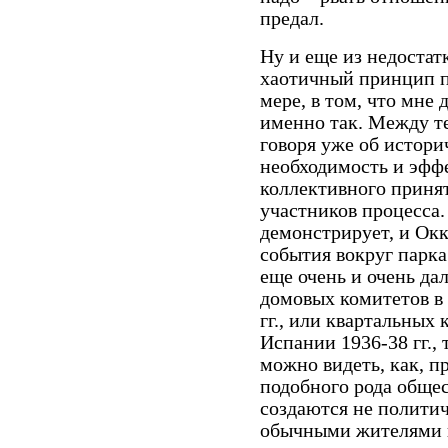
предал.
Ну и еще из недостат
хаотичный принцип п
мере, в том, что мне 
именно так. Между т
говоря уже об истори
необходимость и эфф
коллективного принят
участников процесса.
демонстрирует, и Ок
события вокруг парка 
еще очень и очень да
домовых комитетов в
гг., или квартальных
Испании 1936-38 гг.,
можно видеть, как, п
подобного рода обще
создаются не полити
обычными жителями н