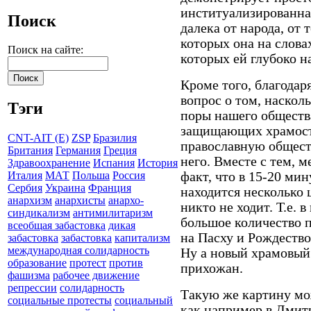
институализированна
Поиск
далека от народа, от 
которых она на слова
Поиск на сайте:
которых ей глубоко н
Кроме того, благодар
вопрос о том, наскол
Тэги
поры нашего обществ
защищающих храмост
CNT-AIT (E)
ZSP
Бразилия
православную общес
Британия
Германия
Греция
него. Вместе с тем, 
Здравоохранение
Испания
История
факт, что в 15-20 ми
Италия
МАТ
Польша
Россия
Сербия
Украина
Франция
находится несколько 
анархизм
анархисты
анархо-
никто не ходит. Т.е. 
синдикализм
антимилитаризм
большое количество п
всеобщая забастовка
дикая
на Пасху и Рождество,
забастовка
забастовка
капитализм
международная солидарность
Ну а новый храмовый
образование
протест
против
прихожан.
фашизма
рабочее движение
репрессии
солидарность
Такую же картину мо
социальные протесты
социальный
как например в Дмитр