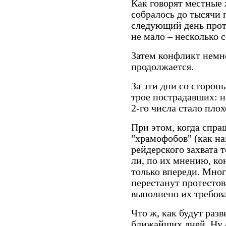
Как говорят местные ж
собралось до тысячи 
следующий день прот
не мало – несколько с
Затем конфликт немно
продолжается.
За эти дни со сторо
трое пострадавших: н
2-го числа стало плох
При этом, когда спра
"храмофобов" (как н
рейдерского захвата т
ли, по их мнению, ко
только впереди. Мног
перестанут протестова
выполнено их требова
Что ж, как будут раз
ближайших дней. Ну а