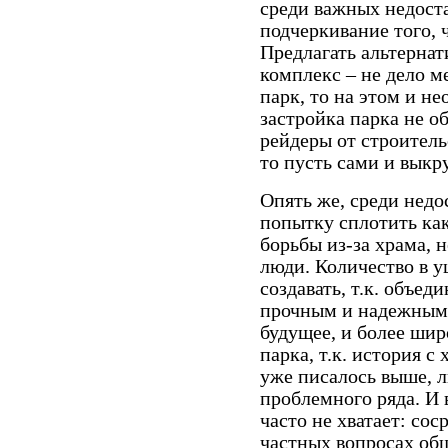
среди важных недоста
подчеркивание того, 
Предлагать альтерна
комплекс – не дело м
парк, то на этом и н
застройка парка не об
рейдеры от строитель
то пусть сами и выкр
Опять же, среди недо
попытку сплотить ка
борьбы из-за храма, не
люди. Количество в у
создавать, т.к. объед
прочным и надежным, 
будущее, и более шир
парка, т.к. история 
уже писалось выше, л
проблемного ряда. И 
часто не хватает: со
частных вопросах об