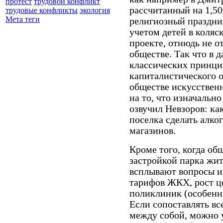
протест
трудовой конфликт
рассчитанный на 1,50
трудовые конфликты
экология
Мета теги
религиозный праздник
учетом детей в коляск
проекте, отнюдь не 
обществе. Так что в 
классических принци
капиталистического о
обществе искусственн
на то, что изначальн
озвучил Невзоров: ка
поселка сделать алко
магазинов.
Кроме того, когда о
застройкой парка жит
всплывают вопросы и 
тарифов ЖКХ, рост це
поликлиник (особенно
Если сопоставлять вс
между собой, можно у