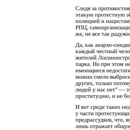
Следя за противостоя
этакую протестную э
полицией и нацистам
РПЦ, самоорганизация
же, не все так радужн
Да, как анархо-синдик
каждый честный чело
жителей Лосиноостров
парка. Но при этом не
имеющиеся недостатк
можно смело выбросит
других, только потом
людей у нас нет" — э
проституцию, и не бо
И вот среди таких не
у части протестующи
предрассудков, что, в
лишь отражает общую