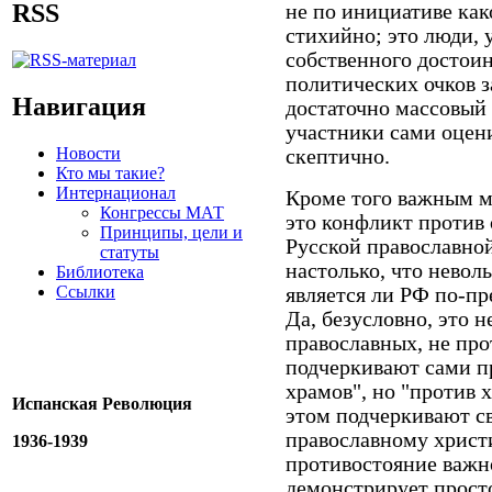
RSS
не по инициативе как
стихийно; это люди, 
собственного достоин
политических очков з
Навигация
достаточно массовый 
участники сами оцен
Новости
скептично.
Кто мы такие?
Интернационал
Кроме того важным мо
Конгрессы МАТ
это конфликт против 
Принципы, цели и
Русской православно
статуты
настолько, что невол
Библиотека
Ссылки
является ли РФ по-пр
Да, безусловно, это н
православных, не про
подчеркивают сами п
храмов", но "против 
Испанская Революция
этом подчеркивают с
православному христи
1936-1939
противостояние важно
демонстрирует просто