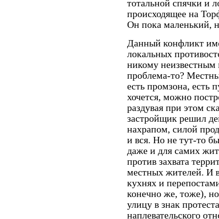
тотальной спячки и 
происходящее на Торф
Он пока маленький, 
Данный конфликт име
локальных противост
никому неизвестным 
проблема-то? Местны
есть промзона, есть п
хочется, можно постр
раздувая при этом ск
застройщик решил де
нахрапом, силой прода
и вся. Но не тут-то б
даже и для самих жи
против захвата терри
местных жителей. И 
кухнях и перепостами 
конечно же, тоже), 
улицу в знак протеста
наплевательского отн