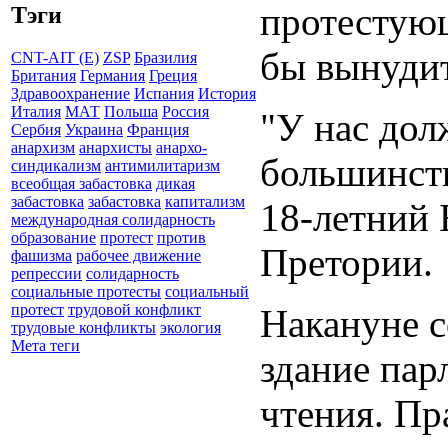
протестующ
Тэги
бы вынудит
CNT-AIT (E)
ZSP
Бразилия
Британия
Германия
Греция
Здравоохранение
Испания
История
Италия
МАТ
Польша
Россия
"У нас дол
Сербия
Украина
Франция
анархизм
анархисты
анархо-
большинств
синдикализм
антимилитаризм
всеобщая забастовка
дикая
забастовка
забастовка
капитализм
18-летний 
международная солидарность
образование
протест
против
Претории.
фашизма
рабочее движение
репрессии
солидарность
социальные протесты
социальный
протест
трудовой конфликт
Накануне с
трудовые конфликты
экология
Мета теги
здание пар
чтения. П