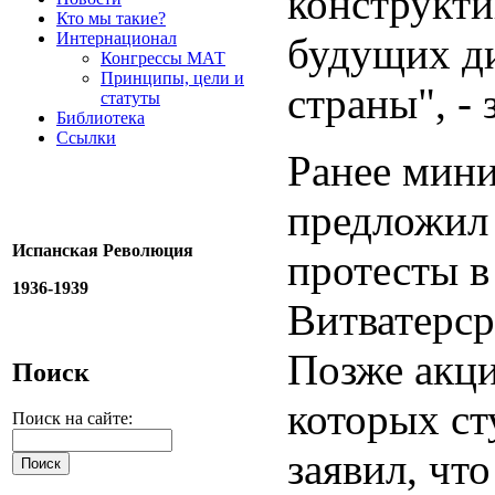
конструкти
Кто мы такие?
Интернационал
будущих ди
Конгрессы МАТ
Принципы, цели и
страны", - 
статуты
Библиотека
Ссылки
Ранее мини
предложил 
Испанская Революция
протесты в
1936-1939
Витватерср
Позже акци
Поиск
которых ст
Поиск на сайте:
заявил, чт