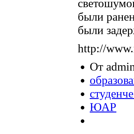
светошумов
были ранен
были заде
http://www.
От admin
образов
студенч
ЮАР