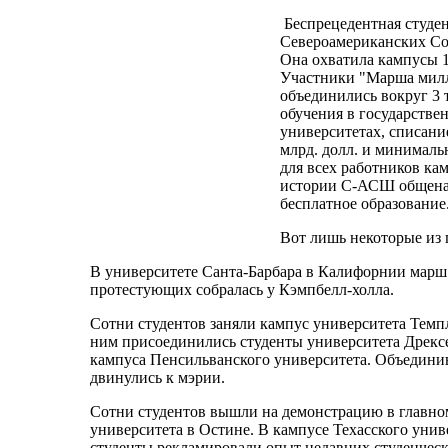
Беспрецедентная студен
Североамериканских Со
Она охватила кампусы 1
Участники "Марша милл
объединились вокруг 3 
обучения в государстве
университетах, списание
млрд. долл. и минимальн
для всех работников ка
истории С-АСШ общена
бесплатное образование
Вот лишь некоторые из
В университете Санта-Барбара в Калифорнии марш 
протестующих собралась у Кэмпбелл-холла.
Сотни студентов заняли кампус университета Темп
ним присоединились студенты университета Дрекс
кампуса Пенсильванского университета. Объедини
двинулись к мэрии.
Сотни студентов вышли на демонстрацию в главно
университета в Остине. В кампусе Техасского унив
студенты рекламировали опыт недавних студенческ