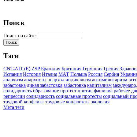
Поиск
Поиск на сайте:
Тэги
CNT-AIT (E)
ZSP
Бразилия
Британия
Германия
Греция
Здравоо
Испания
История
Италия
МАТ
Польша
Россия
Сербия
Украин
анархизм
анархисты
анархо-синдикализм
антимилитаризм
все
забастовка
дикая забастовка
забастовка
капитализм
междунаро
солидарность
образование
протест
против фашизма
рабочее д
репрессии
солидарность
социальные протесты
социальный про
трудовой конфликт
трудовые конфликты
экология
Мета теги