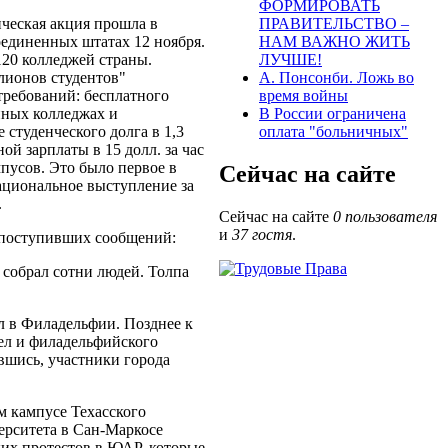
ФОРМИРОВАТЬ
ческая акция прошла в
ПРАВИТЕЛЬСТВО –
единенных штатах 12 ноября.
НАМ ВАЖНО ЖИТЬ
20 колледжей страны.
ЛУЧШЕ!
ионов студентов"
А. Понсонби. Ложь во
требований: бесплатного
время войны
нных колледжах и
В России ограничена
 студенческого долга в 1,3
оплата "больничных"
ой зарплаты в 15 долл. за час
мпусов. Это было первое в
Сейчас на сайте
циональное выступление за
.
Сейчас на сайте
0 пользователя
и
37 гостя
.
 поступивших сообщений:
собрал сотни людей. Толпа
л в Филадельфии. Позднее к
ел и филадельфийского
вшись, участники города
м кампусе Техасского
ерситета в Сан-Маркосе
их протестов в ЮАР, которые