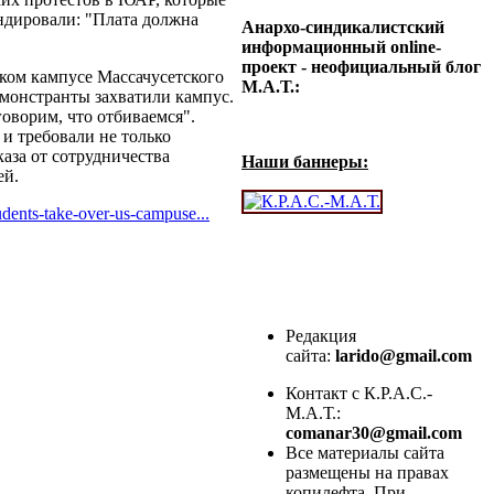
ндировали: "Плата должна
Анархо-синдикалистский
информационный online-
проект - неофициальный блог
ком кампусе Массачусетского
М.А.Т.:
монстранты захватили кампус.
говорим, что отбиваемся".
и требовали не только
каза от сотрудничества
Наши баннеры:
ей.
tudents-take-over-us-campuse...
Редакция
сайта:
larido@gmail.com
Контакт с К.Р.А.С.-
М.А.Т.:
comanar30@gmail.com
Все материалы сайта
размещены на правах
копилефта. При