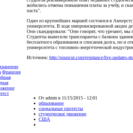
жобились отмены повышения платы за учебу, и ска
пасть".
Один из крупнейших маршей состоялся в Амхерстс
университета. В ходе импровизированной акции де
Они скандировали: "Они говорят, что урезают, мы 
Студенты вывесили транспаранты с балкона здания 
бесплатного образования и списания долга, но и от
университета с топливно-энергетической индустри
Источник:
http://usuncut.com/resistance/live-updates-s
хранение
а
Франция
общая
дная
вижение
тест
От admin в 11/15/2015 - 12:01
образование
социальные протесты
студенческое движение
США