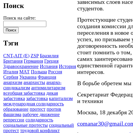
зависимых слоев насе
Поиск
студентов.
Поиск на сайте:
Протестующие студен
создания комиссии д
переселения в новое
успех, но призываем
Тэги
договоренность необх
стоит помнить о том,
CNT-AIT (E)
ZSP
Бразилия
самих заинтересован
Британия
Германия
Греция
единственной гарант
Здравоохранение
Испания
История
интересов.
Италия
МАТ
Польша
Россия
Сербия
Украина
Франция
анархизм
анархисты
анархо-
В борьбе обретем мы 
синдикализм
антимилитаризм
всеобщая забастовка
дикая
Секретариат Федерац
забастовка
забастовка
капитализм
и техники
международная солидарность
образование
протест
против
Москва, 18 декабря 20
фашизма
рабочее движение
репрессии
солидарность
comanar30@gmail.co
социальные протесты
социальный
протест
трудовой конфликт