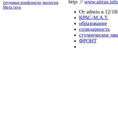
http: //
www.aitrus.inf
трудовые конфликты
экология
Мета теги
От admin в 12/18
КРАС-М.А.Т.
образование
солидарность
студенческое дв
ФРОНТ