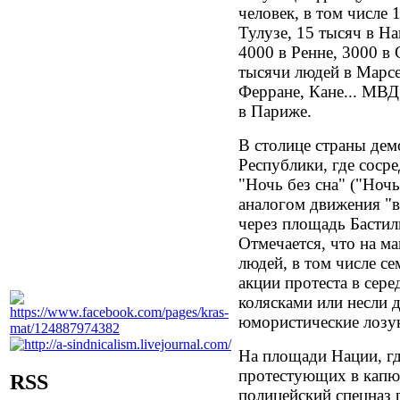
человек, в том числе 
Тулузе, 15 тысяч в На
4000 в Ренне, 3000 в 
тысячи людей в Марсе
Ферране, Кане... МВД 
в Париже.
В столице страны дем
Республики, где соср
"Ночь без сна" ("Ночь
аналогом движения "
через площадь Басти
Отмечается, что на 
людей, в том числе се
акции протеста в сер
колясками или несли д
юмористические лозу
На площади Нации, гд
протестующих в капю
RSS
полицейский спецназ