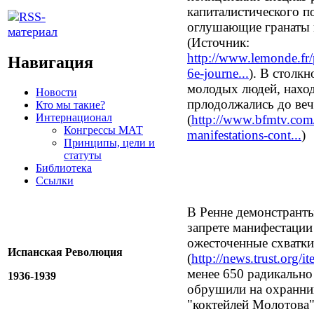
капиталистического п
оглушающие гранаты 
(Источник:
http://www.lemonde.fr/p
Навигация
6e-journe...
). В столк
молодых людей, нахо
Новости
прлодолжались до веч
Кто мы такие?
Интернационал
(
http://www.bfmtv.com/s
Конгрессы МАТ
manifestations-cont...
)
Принципы, цели и
статуты
Библиотека
Ссылки
В Ренне демонстрант
запрете манифестации 
ожесточенные схватки
Испанская Революция
(
http://news.trust.or
менее 650 радикальн
1936-1939
обрушили на охранни
"коктейлей Молотова