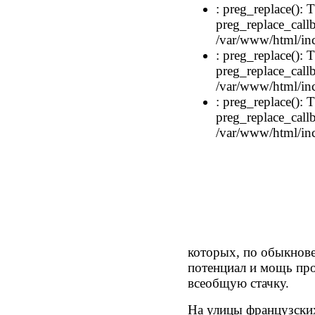
: preg_replace(): T
preg_replace_callb
/var/www/html/inc
: preg_replace(): T
preg_replace_callb
/var/www/html/inc
: preg_replace(): T
preg_replace_callb
/var/www/html/inc
которых, по обыкнове
потенциал и мощь про
всеобщую стачку.
На улицы французски