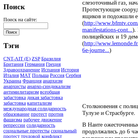
слезоточивый газ, нач
Поиск
Протестующие сооруд
ящиков и подожшли е
Поиск на сайте:
(
http://www.bfmtv.com/s
manifestations-cont...
).
полицейских и 19 демо
(
http://www.lemonde.fr/p
Тэги
6e-journe...
)
CNT-AIT (E)
ZSP
Бразилия
Британия
Германия
Греция
Здравоохранение
Испания
История
Италия
МАТ
Польша
Россия
Сербия
Украина
Франция
анархизм
анархисты
анархо-синдикализм
антимилитаризм
всеобщая
забастовка
дикая забастовка
забастовка
капитализм
Столкновения с полиц
международная солидарность
Тулузе и Страсбурге.
образование
протест
против
фашизма
рабочее движение
В Нанте ожесточенные
репрессии
солидарность
продолжались до 6 ча
социальные протесты
социальный
протест
трудовой конфликт