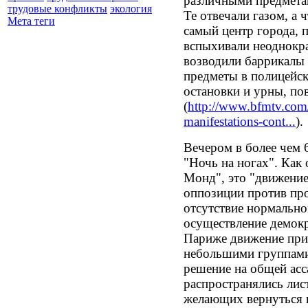
различными предмета
трудовые конфликты
экология
Те отвечали газом, а
Мета теги
самый центр города, 
вспыхивали неоднокр
возводили баррикалы 
предметы в полицейс
остановки и урны, по
(
http://www.bfmtv.com/s
manifestations-cont...
).
Вечером в более чем
"Ночь на ногах". Как 
Монд", это "движение
оппозиции против про
отсутствие нормально
осуществление демокра
Париже движение при
небольшими группами
решение на общей асс
распространялись лис
желающих вернуться 