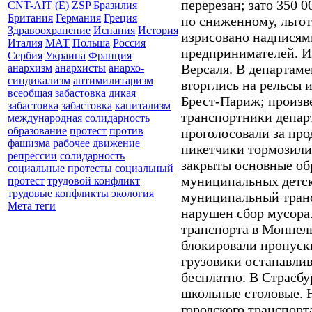
перерезан; зато 350 
CNT-AIT (E)
ZSP
Бразилия
Британия
Германия
Греция
по сниженному, льго
Здравоохранение
Испания
История
изрисовано надписям
Италия
МАТ
Польша
Россия
предпринимателей. И
Сербия
Украина
Франция
Версаля. В департам
анархизм
анархисты
анархо-
синдикализм
антимилитаризм
вторглись на рельсы 
всеобщая забастовка
дикая
Брест-Париж; произве
забастовка
забастовка
капитализм
транспортники депар
международная солидарность
образование
протест
против
проголосовали за про
фашизма
рабочее движение
пикетчики тормозили
репрессии
солидарность
закрыты основные об
социальные протесты
социальный
муниципальных детски
протест
трудовой конфликт
трудовые конфликты
экология
муниципальный транс
Мета теги
нарушен сбор мусора
транспорта в Монпел
блокировали пропуск
грузовики останавли
бесплатно. В Страсбу
школьные столовые. 
городского транспорта