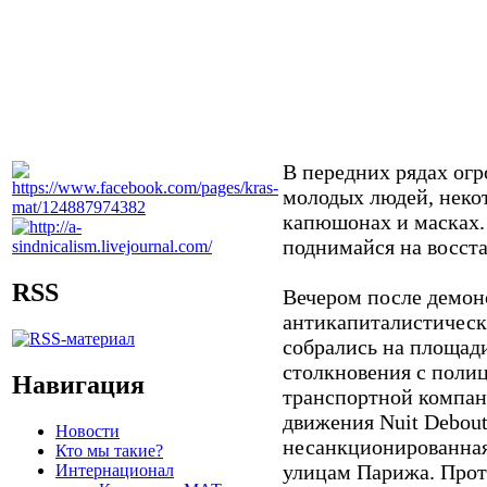
В передних рядах ог
молодых людей, некот
капюшонах и масках.
поднимайся на восста
RSS
Вечером после демон
антикапиталистическ
собрались на площади
столкновения с поли
Навигация
транспортной компан
движения Nuit Debout
Новости
несанкционированная
Кто мы такие?
улицам Парижа. Прот
Интернационал