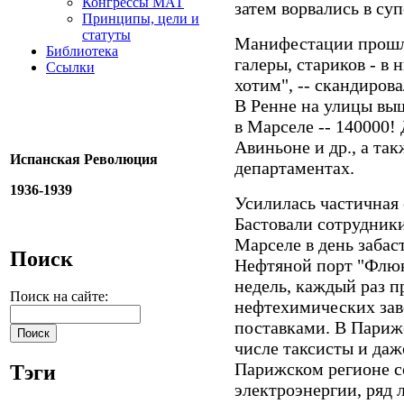
Конгрессы МАТ
затем ворвались в су
Принципы, цели и
статуты
Манифестации прошли
Библиотека
галеры, стариков - в 
Ссылки
хотим", -- скандиров
В Ренне на улицы вышл
в Марселе -- 140000!
Авиньоне и др., а та
Испанская Революция
департаментах.
1936-1939
Усилилась частичная 
Бастовали сотрудники
Марселе в день забас
Поиск
Нефтяной порт "Флюк
недель, каждый раз пр
Поиск на сайте:
нефтехимических зав
поставками. В Париж
числе таксисты и да
Парижском регионе с
Тэги
электроэнергии, ряд