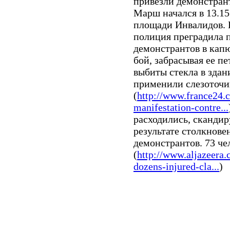
привезли демонстрант
Марш начался в 13.15
площади Инвалидов. 
полиция преградила п
демонстрантов в капю
бой, забрасывая ее п
выбиты стекла в зда
применили слезоточи
(
http://www.france24.
manifestation-contre...
расходились, скандир
результате столкнове
демонстрантов. 73 че
(
http://www.aljazeera.
dozens-injured-cla...
)