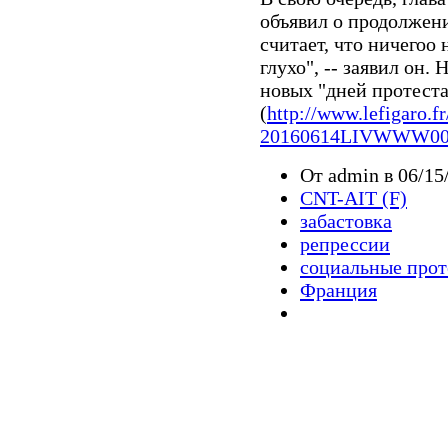
объявил о продолжени
считает, что ничегоо 
глухо", -- заявил он.
новых "дней протеста
(
http://www.lefigaro.
20160614LIVWWW0002
От admin в 06/15
CNT-AIT (F)
забастовка
репрессии
социальные про
Франция