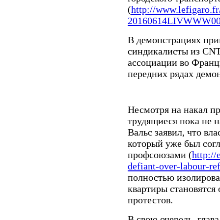
(
http://www.lefigaro.
20160614LIVWWW0002
В демонстрациях при
синдикалисты из CNT
ассоциации во Франц
передних рядах демон
Несмотря на накал пр
трудящиеся пока не 
Вальс заявил, что вла
который уже был сог
профсоюзами (
http:/
defiant-over-labour-re
полностью изолирова
квартиры становятся
протестов.
В свою очередь, гла