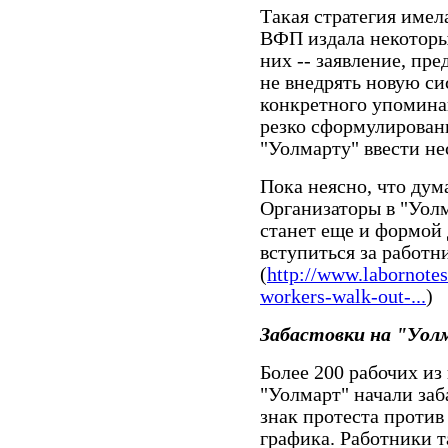
Такая стратегия имел
ВФП издала некоторы
них -- заявление, п
не внедрять новую си
конкретного упомина
резко сформулирован
"Уолмарту" ввести н
Пока неясно, что дум
Организаторы в "Уолм
станет еще и формой
вступиться за работни
(
http://www.labornotes
workers-walk-out-...
)
Забастовки на "Уо
Более 200 рабочих из
"Уолмарт" начали за
знак протеста против
графика. Работники 