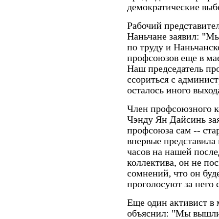
демократические выб
Рабочий представите
Наньчане заявил: "М
по труду и Наньчанс
профсоюзов еще в мае
Наш председатель пр
ссориться с админист
осталось иного выход
Член профсоюзного к
Чэнду Ян Дайсинь за
профсоюза сам -- ст
впервые представила
часов на нашей посл
коллектива, он не по
сомнений, что он буд
проголосуют за него 
Еще один активист в 
объяснил: "Мы вышли 