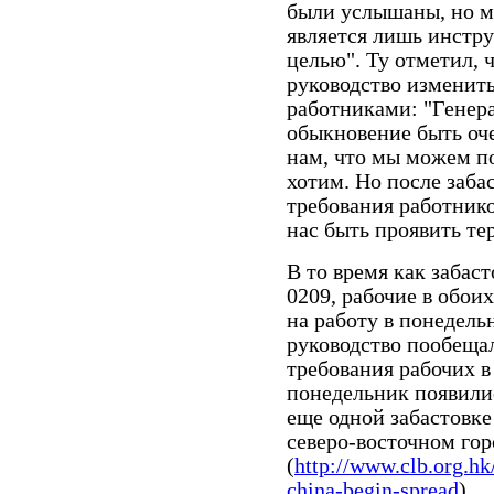
были услышаны, но м
является лишь инстр
целью". Ту отметил, ч
руководство изменить
работниками: "Генер
обыкновение быть оч
нам, что мы можем по
хотим. Но после забас
требования работнико
нас быть проявить те
В то время как забас
0209, рабочие в обои
на работу в понедель
руководство пообещал
требования рабочих в
понедельник появили
еще одной забастовке
северо-восточном го
(
http://www.clb.org.hk
china-begin-spread
)