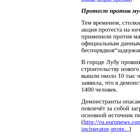
Протест против му
Тем временем, столк
акция протеста на юг
применили против ма
официальным данным
беспорядков“задержа
В городе Лубу провин
строительству нового
вышли около 10 тыс ч
заявила, что в демон
1400 человек.
Демонстранты опасают
повлечёт за собой за
основной источник пи
(
http://ru.euronews.co
incinerator-prote...
)