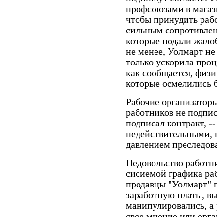
профсоюзами в магази
чтобы принудить рабо
сильным сопротивлен
которые подали жалоб
не менее, Уолмарт не
только ускорила проц
как сообщается, физи
которые осмелились б
Рабочие организатор
работников не подписы
подписал контракт, -
недействительными, 
давлением преследова
Недовольство работни
сисиемой графика ра
продавцы "Уолмарт" 
заработную платы, в
манипулировались, а
свое мнение или орга