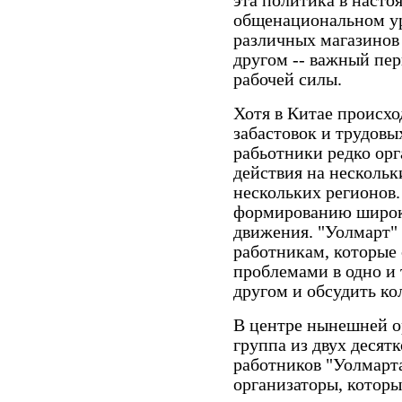
эта политика в насто
общенациональном ур
различных магазинов 
другом -- важный пе
рабочей силы.
Хотя в Китае происхо
забастовок и трудовы
рабьотники редко ор
действия на нескольки
нескольких регионов.
формированию широко
движения. "Уолмарт"
работникам, которые
проблемами в одно и 
другом и обсудить ко
В центре нынешней о
группа из двух деся
работников "Уолмарта
организаторы, которы