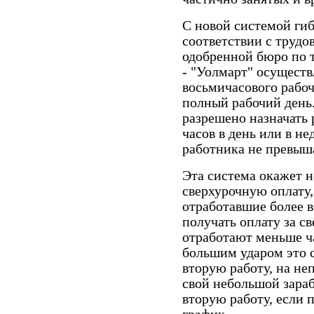
С новой системой гиб
соответствии с трудо
одобренной бюро по т
- "Уолмарт" осущест
восьмичасового рабоч
полный рабочий день
разрешено назначать
часов в день или в не
работника не превыша
Эта система окажет 
сверхурочную оплату,
отработавшие более в
получать оплату за с
отработают меньше ча
большим ударом это с
вторую работу, на не
свой небольшой зараб
вторую работу, если 