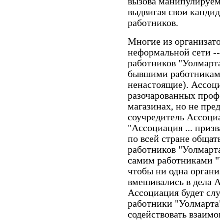
вызова манипулируем
выдвигая свои канди
работников.
Многие из организат
неформальной сети -
работников "Уолмарта
бывшими работникам
ненастоящие). Ассоци
разочарованных проф
магазинах, но не пред
соучредитель Ассоциа
"Ассоциация ... приз
по всей стране общат
работников "Уолмарта
самим работниками "
чтобы ни одна органи
вмешивались в дела А
Ассоциация будет сл
работники "Уолмарта"
содействовать взаим