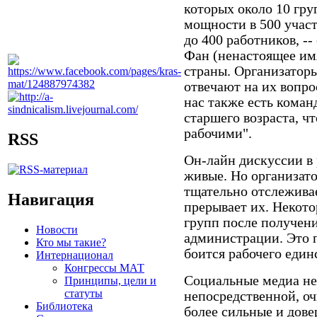
которых около 10 гру
мощности в 500 участ
до 400 работников, -
Фан (ненастоящее имя
страны. Организатор
отвечают на их вопро
нас также есть кома
старшего возраста, ч
рабочими".
RSS
Он-лайн дискуссии в
живые. Но организато
тщательно отслеживае
Навигация
прерывает их. Некот
групп после получен
Новости
администрации. Это п
Кто мы такие?
боится рабочего единс
Интернационал
Конгрессы МАТ
Социальные медиа не 
Принципы, цели и
статуты
непосредственной, оч
Библиотека
более сильные и дов