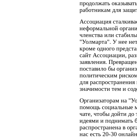
продолжать оказыват
работникам для защит
Ассоциация сталкивае
неформальной органи
членства или стабиль
"Уолмарта". У нее н
кроме одного предста
сайт Ассоциации, раз
заявления. Превраще
поставило бы организ
политическим риском
для распространени
значимости тем и со
Организаторам на "У
помощь социальные м
чате, чтобы дойти до
идеями и поднимать б
распространена в орг
нас есть 20-30 онлай