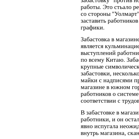
забастовку" против н
работы. Это стьало р
со стороны "Уолмарт"
заставить работников
графики.
Забастовка в магазин
является кульминаци
выступлений работник
по всему Китаю. Заб
крупные символически
забастовки, нескольк
майки с надписями пр
магазине в южном го
работников о системе
соответствии с трудо
В забастовке в магази
работники, и он ост
явно испугала неожи
внутрь магазина, ска