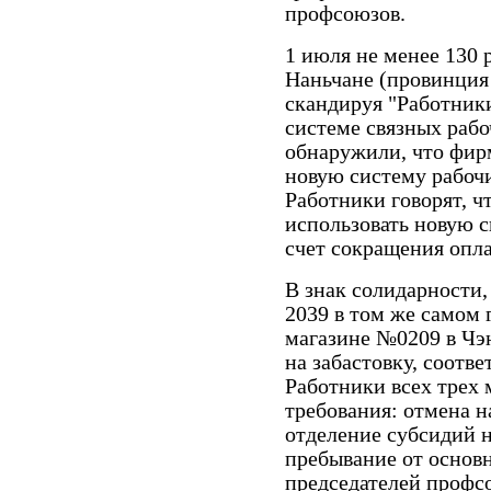
профсоюзов.
1 июля не менее 130 
Наньчане (провинция 
скандируя "Работники
системе связных рабо
обнаружили, что фир
новую систему рабочи
Работники говорят, ч
использовать новую с
счет сокращения опл
В знак солидарности,
2039 в том же самом 
магазине №0209 в Чэ
на забастовку, соотве
Работники всех трех 
требования: отмена н
отделение субсидий н
пребывание от основ
председателей профс