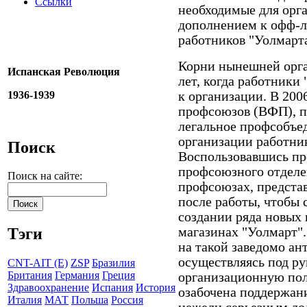
Ссылки
необходимые для орг
дополнением к офф-л
работников "Уолмарта
Корни нынешней орга
Испанская Революция
лет, когда работники
1936-1939
к организации. В 200
профсоюзов (ВФП), п
легальное профсобъе
организации работни
Поиск
Воспользовавшись пр
профсоюзного отделен
Поиск на сайте:
профсоюзах, предста
после работы, чтобы 
создании ряда новых
магазинах "Уолмарт".
Тэги
на такой заведомо а
осуществляясь под ру
CNT-AIT (E)
ZSP
Бразилия
Британия
Германия
Греция
организационную по
Здравоохранение
Испания
История
озабочена поддержан
Италия
МАТ
Польша
Россия