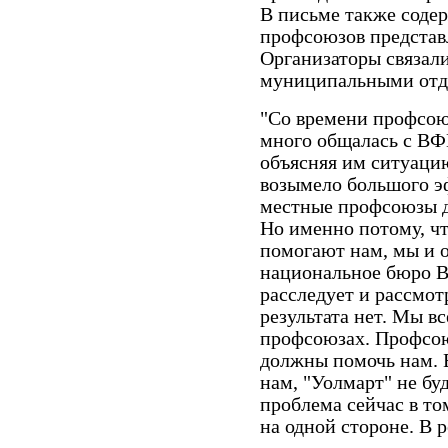
В письме также соде
профсоюзов представ
Организаторы связал
муниципальными отд
"Со времени профсою
много общалась с ВФ
объясняя им ситуацию,
возымело большого э
местные профсоюзы д
Но именно потому, ч
помогают нам, мы и 
национальное бюро В
расследует и рассмот
результата нет. Мы в
профсоюзах. Профсою
должны помочь нам. 
нам, "Уолмарт" не буд
проблема сейчас в то
на одной стороне. В р