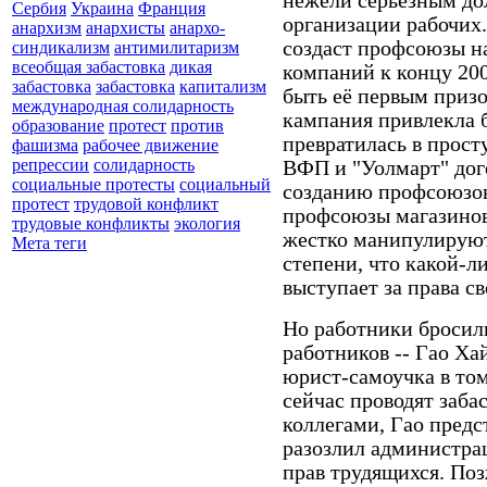
нежели серьезным до
Сербия
Украина
Франция
организации рабочих.
анархизм
анархисты
анархо-
создаст профсоюзы н
синдикализм
антимилитаризм
всеобщая забастовка
дикая
компаний к концу 200
забастовка
забастовка
капитализм
быть её первым призо
международная солидарность
кампания привлекла 
образование
протест
против
превратилась в прост
фашизма
рабочее движение
репрессии
солидарность
ВФП и "Уолмарт" дог
социальные протесты
социальный
созданию профсоюзов 
протест
трудовой конфликт
профсоюзы магазинов
трудовые конфликты
экология
жестко манипулируют
Мета теги
степени, что какой-л
выступает за права св
Но работники бросили
работников -- Гао Ха
юрист-самоучка в том
сейчас проводят заба
коллегами, Гао предс
разозлил администра
прав трудящихся. Поз