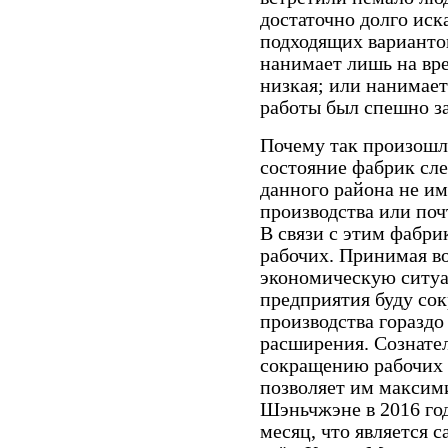
достаточно долго иск
подходящих вариантов
нанимает лишь на вре
низкая; или нанимае
работы был спешно з
Почему так произошл
состояние фабрик сле
данного района не и
производства или поч
В связи с этим фабри
рабочих. Принимая в
экономическую ситуац
предприятия буду со
производства гораздо
расширения. Сознате
сокращению рабочих м
позволяет им максими
Шэньчжэне в 2016 го
месяц, что является 