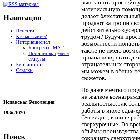
выполнять простейшу
материальную помощь
делает блистательный
Навигация
продают за гроши св
действительно «усер
Новости
трудом? Будучи прос
Кто мы такие?
Интернационал
возможности попасть 
Конгрессы МАТ
также не имею возмо
Принципы, цели и
проанализировать дет
статуты
отрицательных сторо
Библиотека
Ссылки
мы можем в общих че
сюжетов.
Но даже мечты о прод
на жалкое вознаграж
Испанская Революция
реальностью.Так бол
работы в июле едва-е
1936-1939
Очевидно, в июле раб
сверхурочные. Во вре
объёмы производства 
Поиск
сокращать сверхурочн