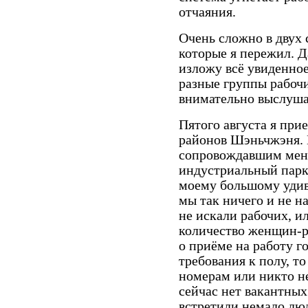
отчаяния.
Очень сложно в двух 
которые я пережил. Д
изложу всё увиденно
разные группы рабоч
внимательно выслуша
Пятого августа я пр
районов Шэньчжэня. 
сопровождавшим меня
индустриальный парк 
моему большому удив
мы так ничего и не н
не искали рабочих, и
количество женщин-р
о приёме на работу г
требования к полу, т
номерам или никто не
сейчас нет вакантных
встретили немало лю