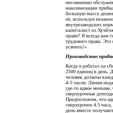
несомненно обслужив
максимизации прибыл
большую массу дешев
её, используя незако
внутрезаводских нор
капиталист из Хуэйч
право? Я всегда вам 
трудового права. Это
усвоить!»
Производство приб
Когда я работал на с
2500 единиц в день. 
человек должны кажд
4-5 часов. Линия неда
где-то вдвое меньше,
сверхурочные допоздн
Предположим, что од
сверхурочно 4.5 часа
день вместе получают