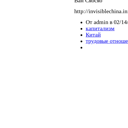
Ван Сяосяо
http://invisiblechina.i
От admin в 02/14
капитализм
Китай
трудовые отнош