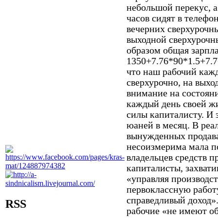
небольшой перекус, а
часов сидят в телефо
вечерних сверхурочн
выходной сверхурочны
образом общая зарпла
1350+7.76*90*1.5+7.7
что наш рабочий кажд
сверхурочно, на выхо
внимание на состояни
каждый день своей ж
силы капиталисту. И 
юаней в месяц. В реа
вынужденных продава
несоизмерима мала п
владельцев средств п
капиталисты, захвати
«управляя производс
первоклассную работу
справедливый доход»
RSS
рабочие «не имеют об