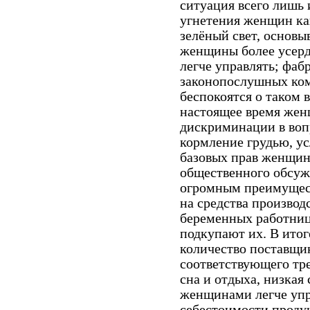
ситуация всего лишь
угнетения женщин к
зелёный свет, основы
женщины более усер
легче управлять; фабр
законопослушных ком
беспокоятся о таком 
настоящее время жен
дискриминации в воп
кормление грудью, ус
базовых прав женщин
общественного обсуж
огромным преимущес
на средства производ
беременных работниц
подкупают их. В ито
количество поставщик
соответствующего тр
сна и отдыха, низкая 
женщинами легче упр
себестоимости проду