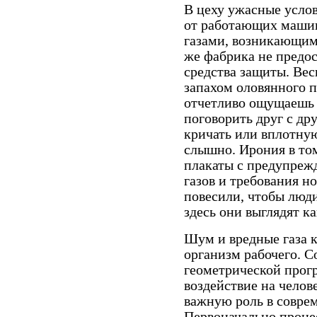
В цеху ужасные усло
от работающих машин
газами, возникающими
же фабрика не предо
средства защиты. Ве
запахом оловянного п
отчетливо ощущаешь 
поговорить друг с др
кричать или вплотную
слышно. Ирония в том
плакаты с предупреж
газов и требования н
повесили, чтобы люд
здесь они выглядят ка
Шум и вредные газа к
организм рабочего. 
геометрической прог
воздействие на челов
важную роль в совре
Первоначально процес