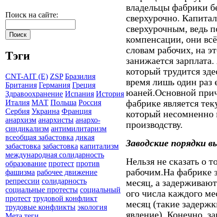
владельцы фабрики бе
Поиск на сайте:
сверхурочно. Капитал
сверхурочным, ведь 
компенсации, они всё
словам рабочих, на э
Тэги
занижается зарплата.
который трудится здес
CNT-AIT (E)
ZSP
Бразилия
время лишь один раз 
Британия
Германия
Греция
юаней.Основной прич
Здравоохранение
Испания
История
фабрике является те
Италия
МАТ
Польша
Россия
Сербия
Украина
Франция
который несомненно 
анархизм
анархисты
анархо-
производству.
синдикализм
антимилитаризм
всеобщая забастовка
дикая
Заводские порядки в
забастовка
забастовка
капитализм
международная солидарность
Нельзя не сказать о т
образование
протест
против
рабочим.На фабрике з
фашизма
рабочее движение
репрессии
солидарность
месяц, а задерживают
социальные протесты
социальный
ого числа каждого ме
протест
трудовой конфликт
месяц (такие задерж
трудовые конфликты
экология
явление). Конечно, з
Мета теги