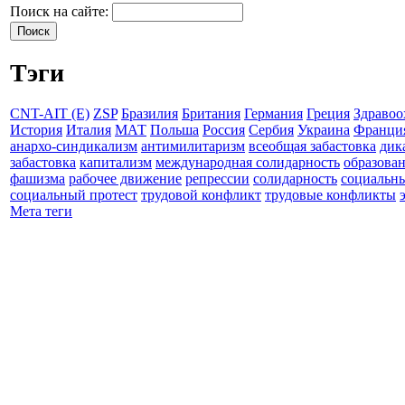
Поиск на сайте:
Тэги
CNT-AIT (E)
ZSP
Бразилия
Британия
Германия
Греция
Здравоо
История
Италия
МАТ
Польша
Россия
Сербия
Украина
Франци
анархо-синдикализм
антимилитаризм
всеобщая забастовка
дик
забастовка
капитализм
международная солидарность
образова
фашизма
рабочее движение
репрессии
солидарность
социальн
социальный протест
трудовой конфликт
трудовые конфликты
Мета теги