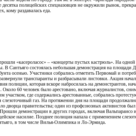
 десятка полицейских спецназовцев не окружили рынок, прекра
х, кому раздавалась еда.
прошли «касероласос» – «концерты пустых кастрюль». На одной 
ы. В Сантьяго состоялась небольшая демонстрация на площади 
а бунта осенью. Участники собрались отметить Первомай и потре
азвернули транспаранты и разбрасывали листовки. Акция началас
ия полиции, которая вскоре набросилась на демонстрантов, нач
в. Около 60 человек было арестовано, включая журналистов, сн
им участком, где содержались арестованные, собрались протесту
 слезоточивый газ. На протяжении дня на площади продолжалис
ло дворца правительства; один из профсоюзных активистов был
 Прошли демонстрации в других городах, включая Вальпараисо и
цейское насилие. Позднее полиция напала с применением слезот
нтьяго, в том числе Вилья-Олимпика и Ло-Эрмида.