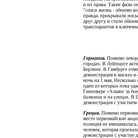
и их права. Такие фазы о
"спаси жизнь - обними к
правда, прикрывали носы
друг другу и стали обни
транспарантов в ключевы
Германия.
Помимо левора
городах. В Лейпциге акт
Берлине. В Гамбурге отме
демонстрация в масках и 
ночь на 1 мая. Несколько
один из которых пока уд
Ганновере «Альянс за бо
балконах и на улицах. В
демонстрация с участием 
Греция.
Помимо первомай
место первомайские акци
полиция не вмешивалась.
человек, которая проеха
демонстрации с участие 