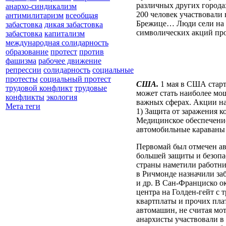
различных других города
анархо-синдикализм
200 человек участвовали 
антимилитаризм
всеобщая
Брежице… Люди сели на в
забастовка
дикая забастовка
символических акций про
забастовка
капитализм
международная солидарность
образование
протест
против
фашизма
рабочее движение
репрессии
солидарность
социальные
протесты
социальный протест
США.
1 мая в США старт
трудовой конфликт
трудовые
может стать наиболее мо
конфликты
экология
важных сферах. Акции на
Мета теги
1) Защита от заражения к
Медицинское обеспечение 
автомобильные караваны 
Первомай был отмечен ав
большей защиты и безопа
страны наметили работник
в Ричмонде назначили заба
и др. В Сан-Франциско о
центра на Голден-гейт с
квартплаты и прочих пла
автомашин, не считая мот
анархисты участвовали в