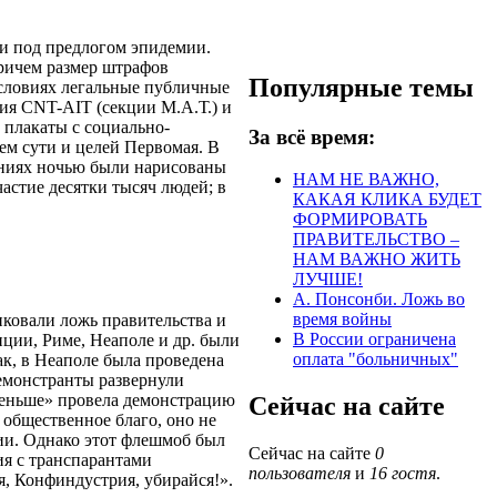
ми под предлогом эпидемии.
причем размер штрафов
Популярные темы
условиях легальные публичные
ия CNT-AIT (cекции М.А.Т.) и
 плакаты с социально-
За всё время:
м сути и целей Первомая. В
аниях ночью были нарисованы
НАМ НЕ ВАЖНО,
астие десятки тысяч людей; в
КАКАЯ КЛИКА БУДЕТ
ФОРМИРОВАТЬ
ПРАВИТЕЛЬСТВО –
НАМ ВАЖНО ЖИТЬ
ЛУЧШЕ!
А. Понсонби. Ложь во
время войны
ковали ложь правительства и
В России ограничена
ции, Риме, Неаполе и др. были
оплата "больничных"
ак, в Неаполе была проведена
емонстранты развернули
меньше» провела демонстрацию
Сейчас на сайте
 общественное благо, оно не
ии. Однако этот флешмоб был
Сейчас на сайте
0
ия с транспарантами
пользователя
и
16 гостя
.
я, Конфиндустрия, убирайся!».