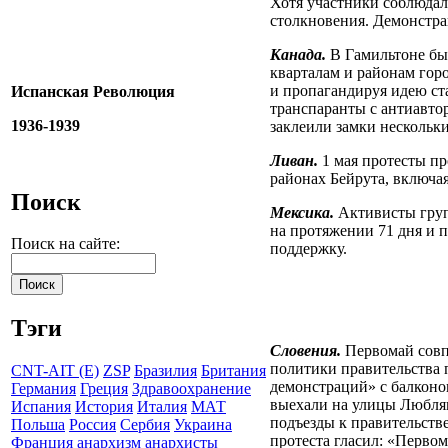
Хотя участники соблюдал
столкновения. Демонстра
Канада.
В Гамильтоне был
кварталам и районам гор
и пропагандируя идею ст
Испанская Революция
транспаранты с антиавто
1936-1939
заклеили замки нескольк
Ливан.
1 мая протесты пр
районах Бейрута, включа
Поиск
Мексика.
Активисты груп
на протяжении 71 дня и 
Поиск на сайте:
поддержку.
Тэги
Словения.
Первомай совп
политики правительства 
CNT-AIT (E)
ZSP
Бразилия
Британия
демонстраций» с балконо
Германия
Греция
Здравоохранение
выехали на улицы Люблян
Испания
История
Италия
МАТ
подъезды к правительств
Польша
Россия
Сербия
Украина
протеста гласил: «Перво
Франция
анархизм
анархисты