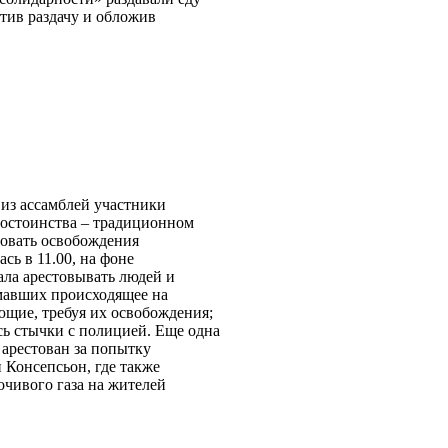
тив раздачу и обложив
из ассамблей участники
Достоинства – традиционном
бовать освобождения
ь в 11.00, на фоне
ала арестовывать людей и
имавших происходящее на
ющие, требуя их освобождения;
ь стычки с полицией. Еще одна
 арестован за попытку
 Консепсьон, где также
очивого газа на жителей