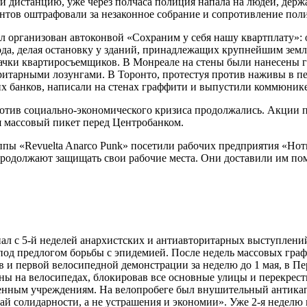
и дистанцию, уже через полчаса полиция напала на людей, держ
нтов оштрафовали за незаконное собрание и сопротивление пол
 организован автоконвой «Сохраним у себя нашу квартплату»: 
ода, делая остановку у зданий, принадлежащих крупнейшим зем
ачки квартиросъемщиков. В Монреале на стены были нанесены 
ритарными лозунгами. В Торонто, протестуя против наживы в п
их банков, написали на стенах граффити и выпустили коммюнике
отив социально-экономического кризиса продолжались. Акции 
я массовый пикет перед Центробанком.
пы «Revuelta Anarco Punk» посетили рабочих предприятия «Нот
продолжают защищать свои рабочие места. Они доставили им п
ал с 5-й неделей анархистских и антиавторитарных выступлени
под предлогом борьбы с эпидемией. После недель массовых гр
в и первой велосипедной демонстрации за неделю до 1 мая, в Пе
ы на велосипедах, блокировав все основные улицы и перекрестк
енным учреждениям. На велопробеге был внушительный антикап
май солидарности, а не устрашения и экономии». Уже 2-я неделю