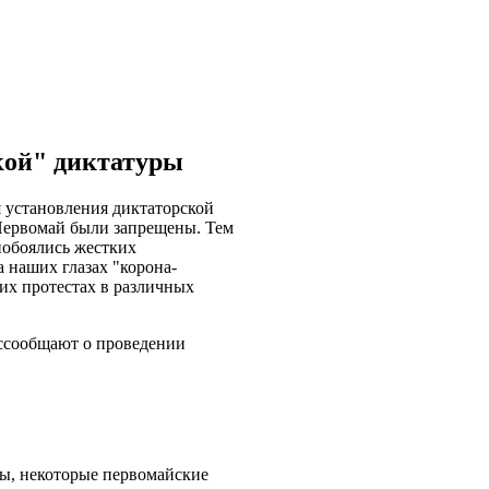
кой" диктатуры
 установления диктаторской
ервомай были запрещены. Тем
побоялись жестких
 наших глазах "корона-
х протестах в различных
ссообщают о проведении
ы, некоторые первомайские