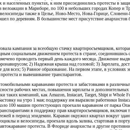
х и населенных пунктах, к ним присоединились протесты в защи
в велоакции в Мариборе, по 100 в небольших городах Копер и Тр
елосипеды также в Целье, Ново-Место, Нова-Горице, Словени-Г
шел по деревням. В большинстве мест присутствие анархистов б
овала кампания за всеобщую стачку квартиросъемщиков, которая
щным социальным движением протеста в стране, соединившись с
мечено проводить первый день каждого месяца. Движение выдв
оронавирусом; 2) Надежная крыша над головой; 3) Зарплата, дост
для всех; 5) Равное образование. На первом этапе, в условиях
протеста и вывешивание транспарантов.
томобильными караванами протеста и забастовками в различны
сности рабочих местах, повышения зарплаты и дополнительных 
и таких компаний, как Amazon, Instacart, Target, Shipt и Whole
стовку на утро 1 мая; поддержку им выразили работники Instacart
коло 100 машин протестующих проехали караваном от парка Orac
 транспарантами в поддержку прав квартиросъемщиков, включая 
тежей в период эпидемии. Караван окружил квартал вокруг здан
оциклы и велосипеды, проехали вдоль залива, стартовав в порту
 автокараване протеста. В Флориде анархисты и другие противн