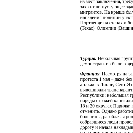
из мест заключения, треб
захватили пустующее зда
мигрантов. На крыше был
нападения полиции участ
Портленде на стенах и б
(Техас), Олимпии (Вашин
Турция.
Небольшая групп
демонстрантов были зад
Франция
. Несмотря на з
протеста 1 мая – даже б
а также в Лионе, Сент-Эт
вывешивали транспаранты
Республики: небольшая г
наряды стражей капитали
18 и 20 округах Парижа; 
отменить. Однако работн
больницы, разоблачая ро
собравшиеся люди прове
дорогу и начала наклады
и на протяжении полутор