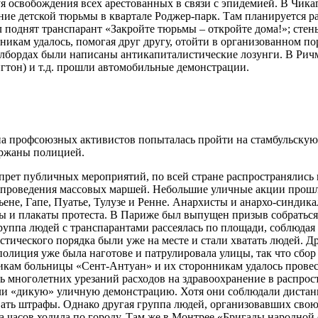
уя освобождения всех арестованных в связи с эпидемией. В Чик
ние детской тюрьмы в квартале Роджер-парк. Там планируется 
 поднят транспарант «Закройте тюрьмы – откройте дома!»; сте
никам удалось, помогая друг другу, отойти в организованном п
илбордах были написаны антикапиталистические лозунги. В Рич
гтон) и т.д. прошли автомобильные демонстрации.
а профсоюзных активистов попыталась пройти на стамбульскую
ержаны полицией.
апрет публичных мероприятий, по всей стране распространялис
ез проведения массовых маршей. Небольшие уличные акции прошл
ьене, Гапе, Пуатье, Тулузе и Ренне. Анархисты и анархо-синдика
 и плакаты протеста. В Париже был выпущен призыв собраться 
руппа людей с транспарантами рассеялась по площади, соблюда
стического порядка были уже на месте и стали хватать людей. 
полиция уже была наготове и патрулировала улицы, так что сбор
икам больницы «Сент-Антуан» и их сторонникам удалось прове
ль многолетних урезаний расходов на здравоохранение в распро
ли «дикую» уличную демонстрацию. Хотя они соблюдали дистан
вать штрафы. Однако другая группа людей, организовавших сво
а часов ходила по городу. Там же в Монтрее «Бригады народной 