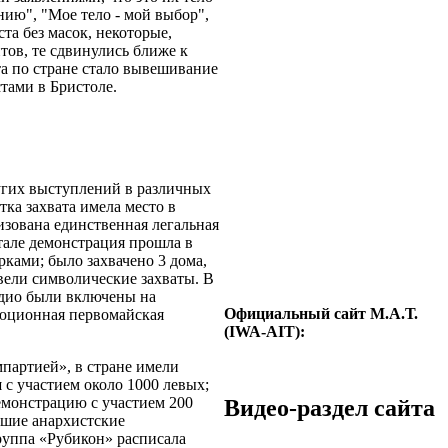
нию", "Мое тело - мой выбор",
та без масок, некоторые,
ов, те сдвинулись ближе к
та по стране стало вывешивание
тами в Бристоле.
угих выступлений в различных
ка захвата имела место в
изована единственная легальная
ртале демонстрация прошла в
рками; было захвачено 3 дома,
вели символические захваты. В
адио были включены на
Официальный сайт М.А.Т.
люционная первомайская
(IWA-AIT):
партией», в стране имели
с участием около 1000 левых;
монстрацию с участием 200
Видео-раздел сайта
ьшие анархистские
руппа «Рубикон» расписала