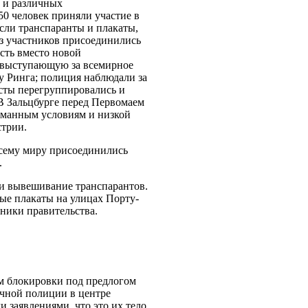
 и различных
0 человек приняли участие в
сли транспаранты и плакаты,
из участников присоединились
сть вместо новой
, выступающую за всемирное
цу Ринга; полиция наблюдали за
исты перегруппировались и
 В Зальцбурге перед Первомаем
уманным условиям и низкой
стрии.
всему миру присоединились
.
 и вывешивание транспарантов.
ые плакаты на улицах Порту-
нники правительства.
им блокировки под предлогом
ичной полиции в центре
 заявлениями, что это их тело