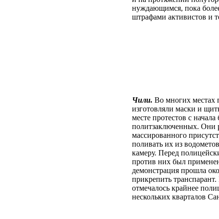
нуждающимся, пока более
штрафами активистов и те
Чили.
Во многих местах 
изготовляли маски и щит
месте протестов с начал
политзаключенных. Они р
массированного присутств
поливать их из водомето
камеру. Перед полицейск
против них был применен
демонстрация прошла око
прикрепить транспарант.
отмечалось крайнее поли
нескольких кварталов Са