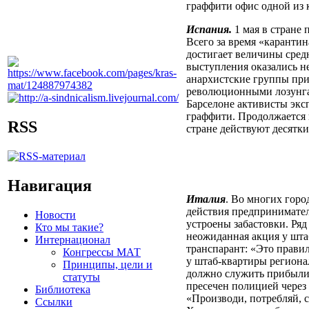
граффити офис одной из 
Испания.
1 мая в стране 
Всего за время «каранти
достигает величины сред
выступления оказались н
анархистские группы при
революционными лозунгам
Барселоне активисты экс
граффити. Продолжается н
RSS
стране действуют десятки
Навигация
Италия
. Во многих гор
действия предпринимател
Новости
устроены забастовки. Ряд
Кто мы такие?
неожиданная акция у шт
Интернационал
транспарант: «Это прави
Конгрессы МАТ
у штаб-квартиры региона
Принципы, цели и
должно служить прибыли!
статуты
пресечен полицией через 
Библиотека
«Производи, потребляй, 
Ссылки