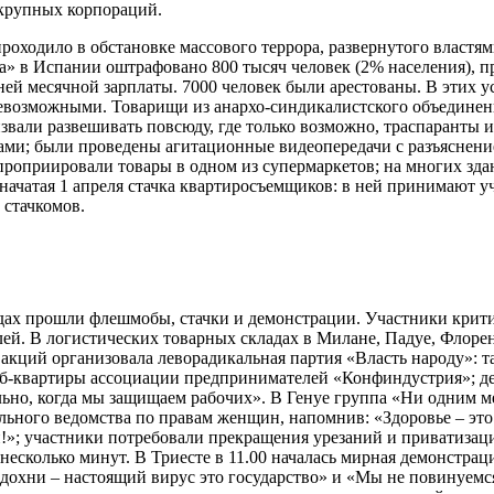
крупных корпораций.
проходило в обстановке массового террора, развернутого властя
на» в Испании оштрафовано 800 тысяч человек (2% населения), 
ней месячной зарплаты. 7000 человек были арестованы. В этих 
евозможными. Товарищи из анархо-синдикалистского объединен
звали развешивать повсюду, где только возможно, траспаранты и
и; были проведены агитационные видеопередачи с разъяснение
проприировали товары в одном из супермаркетов; на многих зд
ачатая 1 апреля стачка квартиросъемщиков: в ней принимают уч
 стачкомов.
одах прошли флешмобы, стачки и демонстрации. Участники крити
ей. В логистических товарных складах в Милане, Падуе, Флорен
 акций организовала леворадикальная партия «Власть народу»: т
аб-квартиры ассоциации предпринимателей «Конфиндустрия»; д
льно, когда мы защищаем рабочих». В Генуе группа «Ни одним 
льного ведомства по правам женщин, напомнив: «Здоровье – это
»; участники потребовали прекращения урезаний и приватизац
несколько минут. В Триесте в 11.00 началась мирная демонстрац
сдохни – настоящий вирус это государство» и «Мы не повинуемс