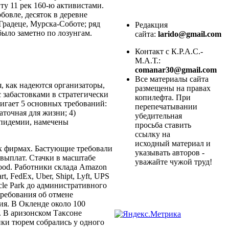
ту 11 рек 160-ю активистами.
бовле, десяток в деревне
радеце, Мурска-Соботе; ряд
Редакция
ыло заметно по лозунгам.
сайта:
larido@gmail.com
Контакт с К.Р.А.С.-
М.А.Т.:
comanar30@gmail.com
Все материалы сайта
, как надеются организаторы,
размещены на правах
 забастовками в стратегически
копилефта. При
игает 5 основных требований:
перепечатывании
аточная для жизни; 4)
убедительная
 эпидемии, намечены
просьба ставить
ссылку на
исходный материал и
х фирмах. Бастующие требовали
указывать авторов -
выплат. Стачки в масштабе
уважайте чужой труд!
 Food. Работники склада Amazon
, FedEx, Uber, Shipt, Lyft, UPS
le Park до административного
требования об отмене
ия. В Окленде около 100
. В аризонском Таксоне
ики тюрем собрались у одного