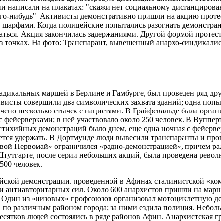
ни написали на плакатах: "скажи нет социальному дистанцирова
ого-нибудь". Активисты демонстративно пришли на акцию протес
 шарфами. Когда полицейские попытались разогнать демонстрант
маться. Акция закончилась задержаниями. Другой формой протес
з точках. На фото: Транспарант, вывешенный анархо-синдикалис
дикальных маршей в Берлине и Гамбурге, был проведен ряд др
ивисты совершили два символических захвата зданий; одна попыт
чено несколько стычек с нацистами. В Грайфсвальде была орган
с фейерверками; в ней участвовало около 250 человек. В Вуппе
 стихийных демонстраций было днем, еще одна ночная с фейерве
ается удержать. В Дортмунде люди вывесили транспаранты и про
евой Первомай» ограничился «радио-демонстрацией», причем р
 Штутгарте, после серии небольших акций, была проведена рево
500 человек.
ской демонстрации, проведенной в Афинах сталинистской «ком
и антиавторитарных сил. Около 600 анархистов пришли на марш 
 Один из «низовых» профсоюзов организовал мотоциклетную де
ла по различным районом города; за ними ездила полиция. Небол
десятков людей состоялись в ряде районов Афин. Анархистская г