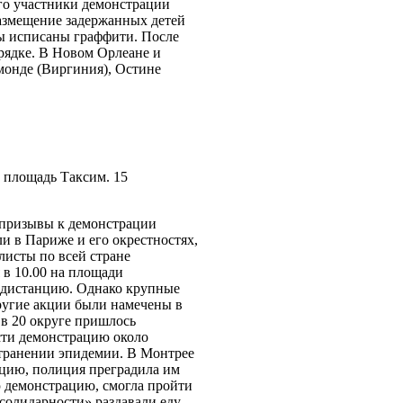
аго участники демонстрации
размещение задержанных детей
ны исписаны граффити. После
орядке. В Новом Орлеане и
монде (Виргиния), Остине
 площадь Таксим. 15
ь призывы к демонстрации
и в Париже и его окрестностях,
листы по всей стране
в 10.00 на площади
я дистанцию. Однако крупные
Другие акции были намечены в
 в 20 округе пришлось
сти демонстрацию около
странении эпидемии. В Монтрее
цию, полиция преградила им
ю демонстрацию, смогла пройти
солидарности» раздавали еду