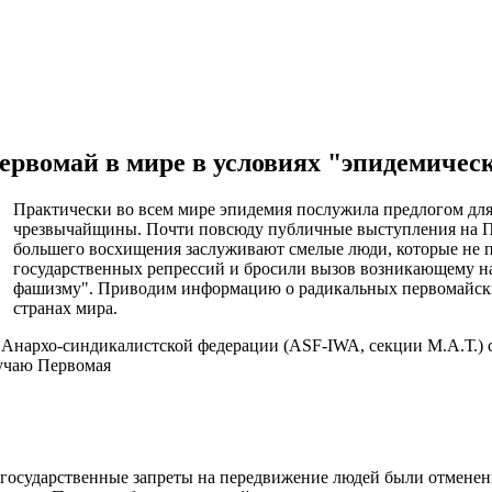
рвомай в мире в условиях "эпидемичес
Практически во всем мире эпидемия послужила предлогом для
чрезвычайщины. Почти повсюду публичные выступления на П
большего восхищения заслуживают смелые люди, которые не 
государственных репрессий и бросили вызов возникающему на
фашизму". Приводим информацию о радикальных первомайски
странах мира.
Анархо-синдикалистской федерации (ASF-IWA, секции М.А.Т.) 
лучаю Первомая
 государственные запреты на передвижение людей были отменен