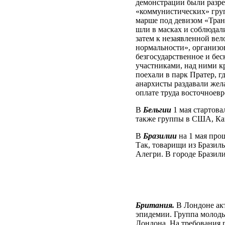
демонстрации были разр
«коммунистических» груп
марше под девизом «Тран
шли в масках и соблюдал
затем к незаявленной ве
нормальности», организо
безгосударственное и бес
участниками, над ними к
поехали в парк Пратер, г
анархисты раздавали жел
оплате труда восточноев
В
Бельгии
1 мая стартова
также группы в США, Кан
В
Бразилии
на 1 мая про
Так, товарищи из Бразил
Алегри. В городе Бразили
Британия.
В Лондоне ак
эпидемии. Группа молоды
Лондона. На требования 