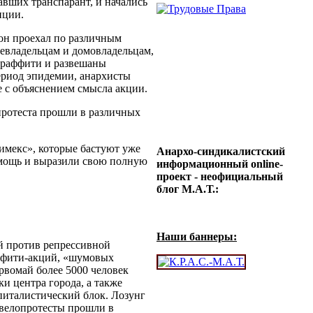
авших транспарант, и начались
иции.
он проехал по различным
левладельцам и домовладельцам,
граффити и развешаны
ериод эпидемии, анархисты
 с объяснением смысла акции.
протеста прошли в различных
имекс», которые бастуют уже
Анархо-синдикалистский
омощь и выразили свою полную
информационный online-
проект - неофициальный
блог М.А.Т.:
Наши баннеры:
й против репрессивной
аффити-акций, «шумовых
рвомай более 5000 человек
и центра города, а также
италистический блок. Лозунг
 велопротесты прошли в