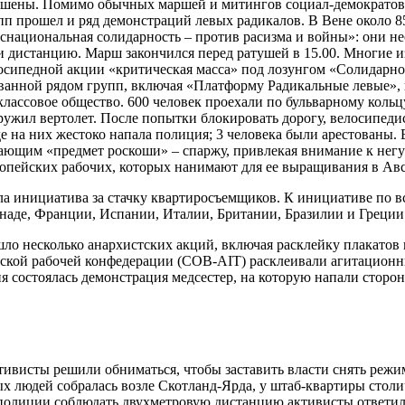
ешены. Помимо обычных маршей и митингов социал-демократов
п прошел и ряд демонстраций левых радикалов. В Вене около 85
снациональная солидарность – против расизма и войны»: они не
и дистанцию. Марш закончился перед ратушей в 15.00. Многие 
лосипедной акции «критическая масса» под лозунгом «Солидарно
ванной рядом групп, включая «Платформу Радикальные левые»
классовое общество. 600 человек проехали по бульварному коль
ружил вертолет. После попытки блокировать дорогу, велосипед
де на них жестоко напала полиция; 3 человека были арестованы.
ающим «предмет роскоши» – спаржу, привлекая внимание к нег
ропейских рабочих, которых нанимают для ее выращивания в Ав
ла инициатива за стачку квартиросъемщиков. К инициативе по 
аде, Франции, Испании, Италии, Британии, Бразилии и Греции
шло несколько анархистских акций, включая расклейку плакатов
ьской рабочей конфедерации (COB-AIT) расклеивали агитационн
я состоялась демонстрация медсестер, на которую напали сторо
тивисты решили обниматься, чтобы заставить власти снять реж
х людей собралась возле Скотланд-Ярда, у штаб-квартиры стол
полиции соблюдать двухметровую дистанцию активисты ответили