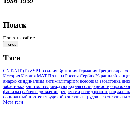
1936-1939
Поиск
Поиск на сайте:
Тэги
CNT-AIT (E)
ZSP
Бразилия
Британия
Германия
Греция
Здравоо
История
Италия
МАТ
Польша
Россия
Сербия
Украина
Франци
анархо-синдикализм
антимилитаризм
всеобщая забастовка
дик
забастовка
капитализм
международная солидарность
образова
фашизма
рабочее движение
репрессии
солидарность
социальн
социальный протест
трудовой конфликт
трудовые конфликты
Мета теги