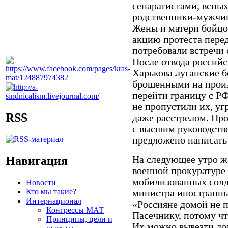
сепаратистами, вспы
родственники-мужчин
Жены и матери бойцо
акцию протеста перед
потребовали встречи 
После отвода российс
Харькова луганские 
брошенными на произ
перейти границу с Р
не пропустили их, у
RSS
даже расстрелом. Пр
с высшим руководств
предложено написать
Навигация
На следующее утро ж
военной прокуратуре 
мобилизованных солд
Новости
Кто мы такие?
министра иностранных
Интернационал
«Россияне домой не п
Конгрессы МАТ
Пасечнику, потому чт
Принципы, цели и
Их можно вывезти до