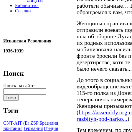
статуты
работяги обычные… 
Библиотека
Ссылки
обращаемся к вам, чт
Женщины спрашивали
отправили воевать по
шла об обороне Луган
Испанская Революция
их родных использов
мобилизовали насильн
1936-1939
фронте бросили без 
дезертирстве, хотя 
было нечего сказать...
Поиск
До этого в социальны
Поиск на сайте:
видеообращение мате
115-го полка из Доне
теперь опять намерев
Женщины призывают н
Тэги
(
https://assembly.org.
razbityh-pod-harko...
)
CNT-AIT (E)
ZSP
Бразилия
Британия
Германия
Греция
Тем временем, по дру