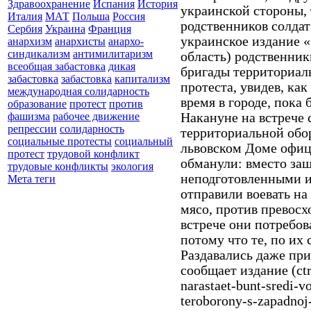
Здравоохранение
Испания
История
украинской стороны,
Италия
МАТ
Польша
Россия
родственников солдат
Сербия
Украина
Франция
украинское издание «
анархизм
анархисты
анархо-
синдикализм
антимилитаризм
область) родственник
всеобщая забастовка
дикая
бригады территориал
забастовка
забастовка
капитализм
протеста, увидев, ка
международная солидарность
время в городе, пока
образование
протест
против
Накануне на встрече
фашизма
рабочее движение
репрессии
солидарность
территориальной обо
социальные протесты
социальный
львовском Доме офиц
протест
трудовой конфликт
обманули: вместо защ
трудовые конфликты
экология
неподготовленными и
Мета теги
отправили воевать на
мясо, против превосх
встрече они потребо
потому что те, по их 
Раздавались даже пр
сообщает издание (ctr
narastaet-bunt-sredi-v
teroborony-s-zapadnoj-