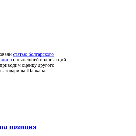
ковали
статью болгарского
Филипа
о нынешней волне акций
 приводим оценку другого
я - товарища Шаркана
ша позиция