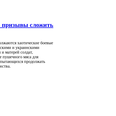
е призывы сложить
должаются хаотические боевые
сскими и украинскими
 и матерей солдат,
е пушечного мяса для
 пытающихся продолжать
нства.