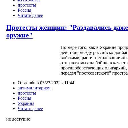
протесты
Россия
Читать далее
Протесты женщин: "Раздавались даж
оружие"
По мере того, как в Украине про
действия между российско-донба
войсками, растет негодование жен
отправляемых на бойню в качеств
противоборствующих олигархий,
передел "постсоветского" простра
От admin в 05/23/2022 - 11:44
антимилитаризм
протесты
Россия
Украина
Читать далее
не доступно