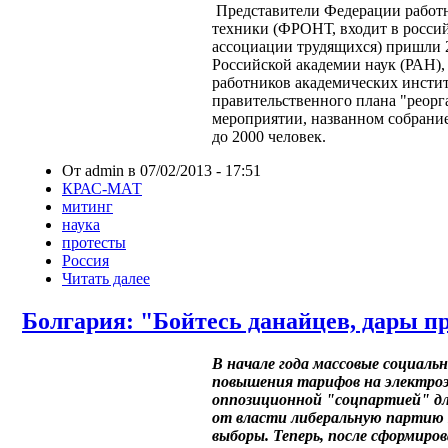
Представители Федерации работн
техники (ФРОНТ, входит в росс
ассоциации трудящихся) пришли 
Российской академии наук (РАН),
работников академических инсти
правительственного плана "реор
мероприятии, названном собрание
до 2000 человек.
От admin в 07/02/2013 - 17:51
КРАС-МАТ
митинг
наука
протесты
Россия
Читать далее
Болгария: "Бойтесь данайцев, дары 
В начале года массовые социал
повышения тарифов на электроэ
оппозиционной "соцпартией" д
от власти либеральную партию 
выборы. Теперь, после сформиро