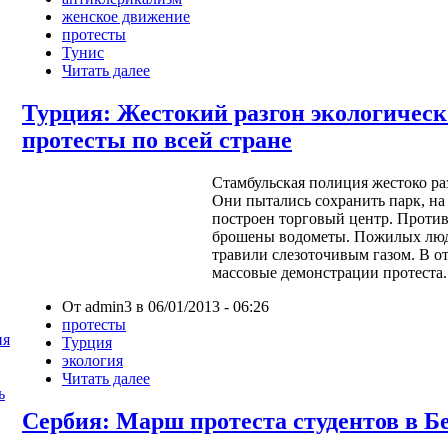
женское движение
протесты
Тунис
Читать далее
Турция: Жестокий разгон экологическ
протесты по всей стране
Стамбульская полиция жестоко ра
Они пытались сохранить парк, на
построен торговый центр. Проти
брошены водометы. Пожилых люд
травили слезоточивым газом. В о
массовые демонстрации протеста.
От admin3 в 06/01/2013 - 06:26
протесты
ия
Турция
экология
Читать далее
ь
Сербия: Марш протеста студентов в Б