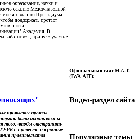
иков образования, науки и
ийскую секцию Международной
2 июля к зданию Президиума
 чтобы поддержать протест
тутов против
ганизации" Академии. В
м работников, приняло участие
Официальный сайт М.А.Т.
(IWA-AIT):
приносящих"
Видео-раздел сайта
ьные протесты против
нергию были использованы
ля того, чтобы отстранить
ГЕРБ и провести досрочные
вания правительства
Популярные темы