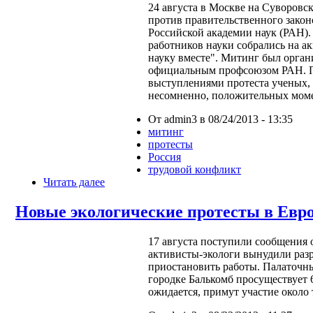
24 августа в Москве на Суворов
против правительственного закон
Российской академии наук (РАН).
работников науки собрались на 
науку вместе". Митинг был орга
официальным профсоюзом РАН. 
выступлениями протеста ученых, 
несомненно, положительных мом
От admin3 в 08/24/2013 - 13:35
митинг
протесты
Россия
трудовой конфликт
Читать далее
Новые экологические протесты в Евр
17 августа поступили сообщения 
активисты-экологи вынудили раз
приостановить работы. Палаточн
городке Балькомб просуществует 6
ожидается, примут участие около 