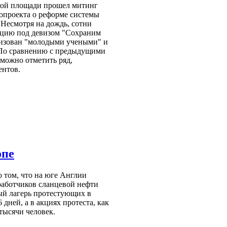
ской площади прошел митинг
опроекта о реформе системы
 Несмотря на дождь, сотни
акцию под девизом "Сохраним
низован "молодыми учеными" и
По сравнению с предыдущими
можно отметить ряд,
ентов.
опе
о том, что на юге Англии
работчиков сланцевой нефти
ый лагерь протестующих в
 дней, а в акциях протеста, как
тысячи человек.