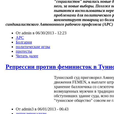
"социалистов" начались новые 
него, за новые выборы. Похоже 
пытаются воспользоваться нер
проблемами для политического 
комментирует товарищ из болга
синдикалистского Автономного рабочего профсоюза (АРС)
От admin в 06/30/2013 - 12:23
АРС
Болгария
политические игры
протесты
Читать далее
Репрессии против феминисток в Туни
Тунисский суд приговорил Амину
движения
FEMEN
, к выплате штр
хранение баллончика со слезоточ
возмущенных мужчин в традицион
обступивших здание суда, ясно п
"тунисское общество" совсем не 
От admin3 в 06/01/2013 - 06:43
антиклерикализм