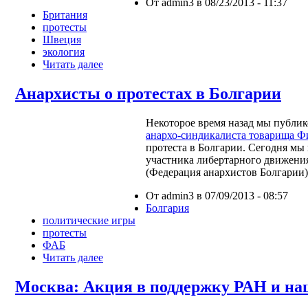
От admin3 в 08/23/2013 - 11:37
Британия
протесты
Швеция
экология
Читать далее
Анархисты о протестах в Болгарии
Некоторое время назад мы публи
анархо-синдикалиста товарища 
протеста в Болгарии. Сегодня мы
участника либертарного движени
(Федерация анархистов Болгарии)
От admin3 в 07/09/2013 - 08:57
Болгария
политические игры
протесты
ФАБ
Читать далее
Москва: Акция в поддержку РАН и на