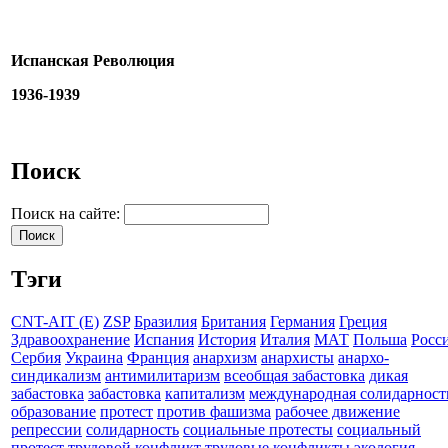
Испанская Революция
1936-1939
Поиск
Поиск на сайте:
Тэги
CNT-AIT (E)
ZSP
Бразилия
Британия
Германия
Греция
Здравоохранение
Испания
История
Италия
МАТ
Польша
Росс
Сербия
Украина
Франция
анархизм
анархисты
анархо-
синдикализм
антимилитаризм
всеобщая забастовка
дикая
забастовка
забастовка
капитализм
международная солидарност
образование
протест
против фашизма
рабочее движение
репрессии
солидарность
социальные протесты
социальный
протест
трудовой конфликт
трудовые конфликты
экология