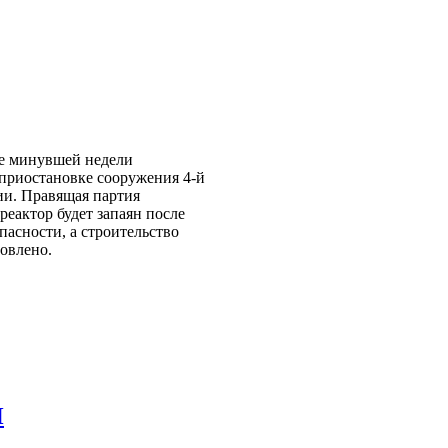
це минувшей недели
 приостановке сооружения 4-й
ии. Правящая партия
реактор будет запаян после
пасности, а строительство
новлено.
Н