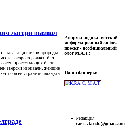
ого лагеря вызвал
Анархо-синдикалистский
информационный online-
проект - неофициальный
зогнала защитников природы.
блог М.А.Т.:
 месте которого должен быть
в сотен протестующих были
ей зверски избивали, женщин
Наши баннеры:
твет по всей стране вспыхнули
Редакция
елграде
сайта:
larido@gmail.com