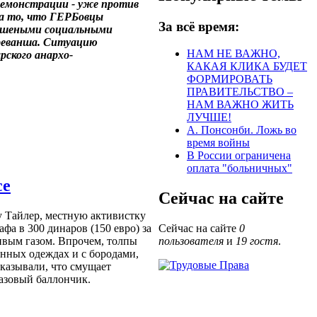
демонстрации - уже против
на то, что ГЕРБовцы
За всё время:
ешеными социальными
реванша. Ситуацию
НАМ НЕ ВАЖНО,
рского анархо-
КАКАЯ КЛИКА БУДЕТ
ФОРМИРОВАТЬ
ПРАВИТЕЛЬСТВО –
НАМ ВАЖНО ЖИТЬ
ЛУЧШЕ!
А. Понсонби. Ложь во
время войны
В России ограничена
оплата "больничных"
се
Сейчас на сайте
 Тайлер, местную активистку
афа в 300 динаров (150 евро) за
Сейчас на сайте
0
ивым газом. Впрочем, толпы
пользователя
и
19 гостя
.
ных одеждах и с бородами,
оказывали, что смущает
газовый баллончик.