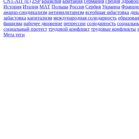
CNT-AIT (E)
ZSP
Бразилия
Британия
Германия
Греция
Здравоо
История
Италия
МАТ
Польша
Россия
Сербия
Украина
Франци
анархо-синдикализм
антимилитаризм
всеобщая забастовка
дик
забастовка
капитализм
международная солидарность
образова
фашизма
рабочее движение
репрессии
солидарность
социальн
социальный протест
трудовой конфликт
трудовые конфликты
Мета теги