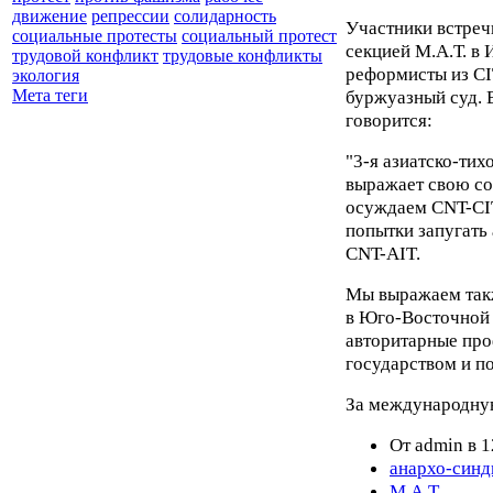
движение
репрессии
солидарность
Участники встреч
социальные протесты
социальный протест
секцией М.А.Т. в 
трудовой конфликт
трудовые конфликты
реформисты из CI
экология
буржуазный суд. 
Мета теги
говорится:
"3-я азиатско-тих
выражает свою со
осуждаем CNT-CIT
попытки запугать
CNT-AIT.
Мы выражаем так
в Юго-Восточной 
авторитарные пр
государством и п
За международну
От admin в 1
анархо-синд
М.А.Т.