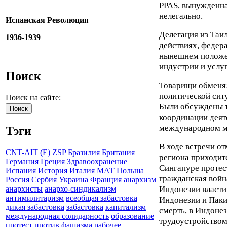
PPAS, вынужденна
нелегально.
Испанская Революция
Делегация из Таи
1936-1939
действиях, федер
нынешнем положе
индустрии и услуг
Поиск
Товарищи обменя
политической ситу
Поиск на сайте:
Были обсуждены т
координации деят
международном м
Тэги
В ходе встречи о
CNT-AIT (E)
ZSP
Бразилия
Британия
региона приходитс
Германия
Греция
Здравоохранение
Сингапуре протес
Испания
История
Италия
МАТ
Польша
гражданская войн
Россия
Сербия
Украина
Франция
анархизм
Индонезии власти
анархисты
анархо-синдикализм
антимилитаризм
всеобщая забастовка
Индонезии и Паки
дикая забастовка
забастовка
капитализм
смерть, в Индоне
международная солидарность
образование
трудоустройством
протест
против фашизма
рабочее