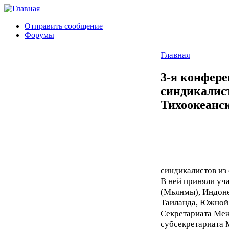
Отправить сообщение
Форумы
Главная
3-я конфере
синдикалист
Тихоокеанск
синдикалистов из
В ней приняли уч
(Мьянмы), Индоне
Таиланда, Южной 
Секретариата Ме
субсекретариата 