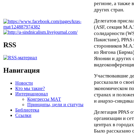
регионе, а также 
других стран.
Делегатов присла
(ASF, секция М.А.
солидарности (WS
Пакистане), PPAS 
RSS
сторонников М.А.Т
из Янгона (Бирма
Японии и других 
видеоконференци
Навигация
Участвовавшие де
рассказали о свое
Новости
экономическом по
Кто мы такие?
Интернационал
странах и положе
Конгрессы МАТ
и анархо-синдика
Принципы, цели и статуты
Библиотека
Делегация PPAS о
Ссылки
организации и се
центрах в городах
Было рассказано о