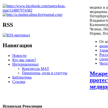
медики и 
медицины.
Петербурге
Владивосто
RSS
Калинингр
Челнах, Н
Перми, Пск
От ad
Навигация
анон
Здра
Росс
Новости
соци
Кто мы такие?
Чита
Интернационал
Конгрессы МАТ
Межре
Принципы, цели и статуты
Библиотека
протес
Ссылки
медиц
Испанская Революция