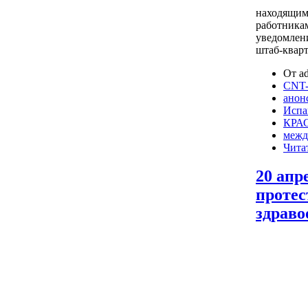
находящим
работника
уведомлени
штаб-квар
От ad
CNT-
анон
Испа
КРА
межд
Чита
20 апр
протес
здраво