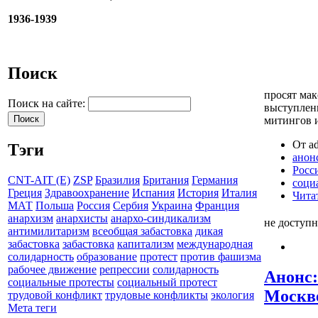
1936-1939
Поиск
просят ма
Поиск на сайте:
выступлени
митингов 
От ad
Тэги
анон
Росс
CNT-AIT (E)
ZSP
Бразилия
Британия
Германия
соци
Греция
Здравоохранение
Испания
История
Италия
Чита
МАТ
Польша
Россия
Сербия
Украина
Франция
анархизм
анархисты
анархо-синдикализм
не доступ
антимилитаризм
всеобщая забастовка
дикая
забастовка
забастовка
капитализм
международная
солидарность
образование
протест
против фашизма
рабочее движение
репрессии
солидарность
Анонс:
социальные протесты
социальный протест
Москв
трудовой конфликт
трудовые конфликты
экология
Мета теги