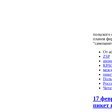
польского 
планов фи
"самозанят
От ad
ZSP
анон
КРА
межд
пике
Поль
Росс
Чита
17 фев
пикет