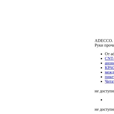
ADECCO
.
Руки проч
От ad
CNT-
анон
КРА
межд
пике
Чита
не доступ
не доступ