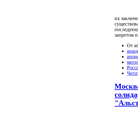
их заключе
существова
последующ
запретом 
От ad
анац
анон
мити
Росс
Чита
Москва
солида
"Альс