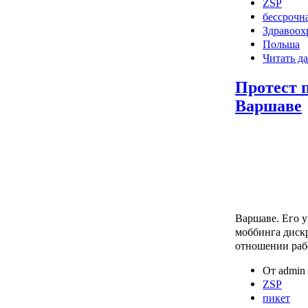
ZSP
бессрочна
Здравоох
Польша
Читать да
Протест 
Варшаве
Варшаве. Его 
моббинга диск
отношении раб
От admin 
ZSP
пикет