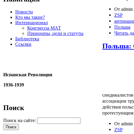
От admin 
Новости
ZSP
Кто мы такие?
антинаци
Интернационал
Польша
Конгрессы МАТ
Читать да
Принципы, цели и статуты
Библиотека
Ссылки
Польша: 
Испанская Революция
1936-1939
синдикалистов
ассоциации тр
Поиск
действия польс
протестующим 
Поиск на сайте:
От admin 
ZSP