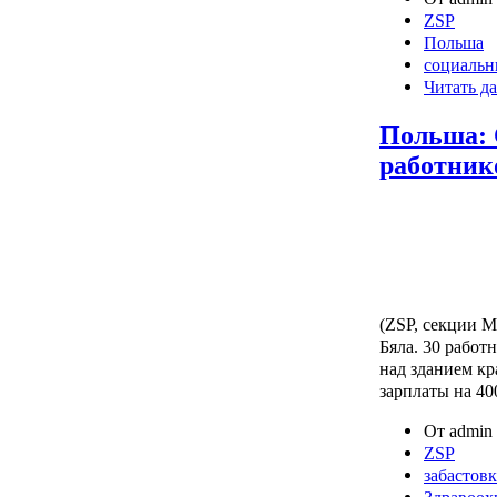
ZSP
Польша
социальн
Читать да
Польша: 
работник
(ZSP, секции М
Бяла. 30 рабо
над зданием к
зарплаты на 40
От admin 
ZSP
забастовк