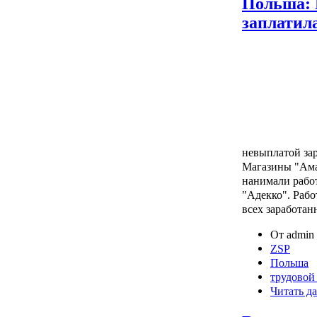
Польша: 
заплатил
невыплатой за
Магазины "Ама
нанимали работ
"Адекко". Рабо
всех заработан
От admin 
ZSP
Польша
трудовой
Читать да