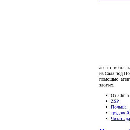
агентство для 
из Сада под По
помощью, агент
злотых.
От admin 
ZSP
Польша
трудовой
Читать да