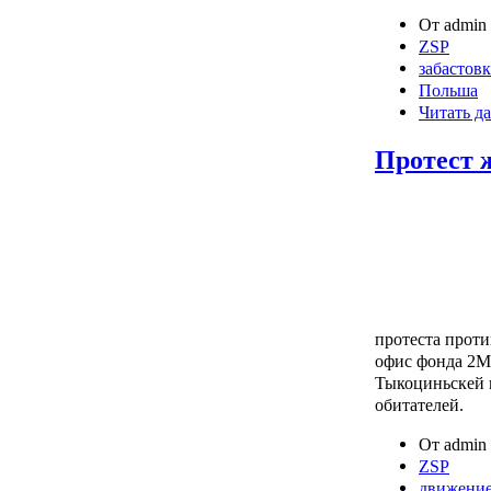
От admin 
ZSP
забастовк
Польша
Читать да
Протест 
протеста прот
офис фонда 2М,
Тыкоциньскей 
обитателей.
От admin 
ZSP
движение