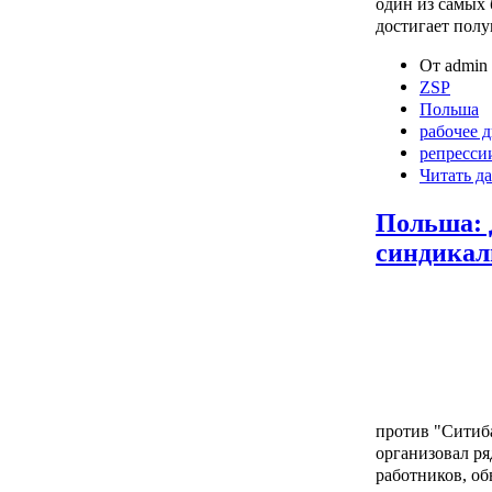
один из самых 
достигает полу
От admin 
ZSP
Польша
рабочее 
репресси
Читать да
Польша: 
синдикал
против "Ситиб
организовал ря
работников, о