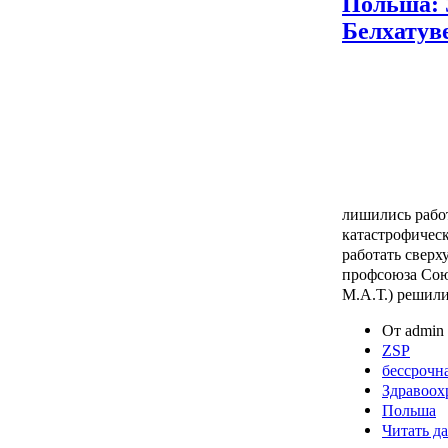
Польша: 
Белхатув
лишились работ
катастрофичес
работать сверх
профсоюза Сою
М.А.Т.) решили
От admin 
ZSP
бессрочна
Здравоох
Польша
Читать да