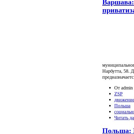
Варшава:
приватиз
муниципальног
Нарбутта, 58. 
предназначаетс
От admin 
ZSP
движение
Польша
социальн
Читать да
Польша: 