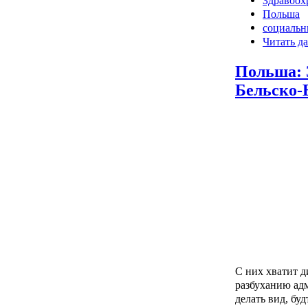
Здравоох
Польша
социальн
Читать да
Польша: 
Бельско-
С них хватит д
разбуханию ад
делать вид, буд