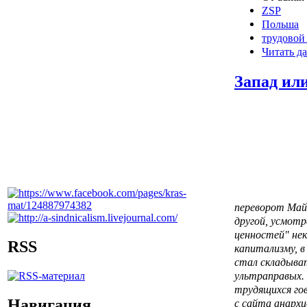
ZSP
Польша
трудовой
Читать да
Запад ил
переворот Май
другой, усмот
ценностей" нек
RSS
капитализму, 
стал складыва
ультраправых. 
трудящихся го
Навигация
с сайта анарх