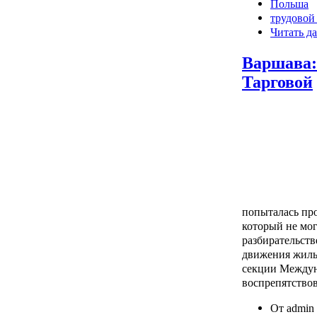
Польша
трудовой
Читать да
Варшава:
Тарговой
попыталась про
который не мог
разбирательств
движения жиль
секции Междун
воспрепятствов
От admin 