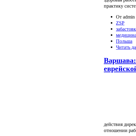
практику сист
От admin 
ZSP
забастовк
медицин
Польша
Читать да
Варшава:
еврейско
действия дирек
отношении рабо