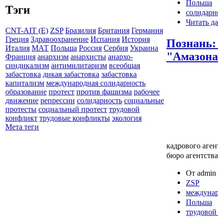
Польша
Тэги
солидарн
Читать да
CNT-AIT (E)
ZSP
Бразилия
Британия
Германия
Греция
Здравоохранение
Испания
История
Познань:
Италия
МАТ
Польша
Россия
Сербия
Украина
"Амазона
Франция
анархизм
анархисты
анархо-
синдикализм
антимилитаризм
всеобщая
забастовка
дикая забастовка
забастовка
капитализм
международная солидарность
образование
протест
против фашизма
рабочее
движение
репрессии
солидарность
социальные
протесты
социальный протест
трудовой
конфликт
трудовые конфликты
экология
Мета теги
кадрового аген
бюро агентства
От admin 
ZSP
междунар
Польша
трудовой