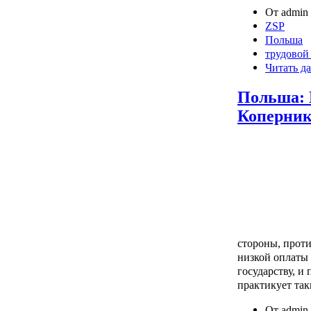
От admin 
ZSP
Польша
трудовой
Читать да
Польша: 
Коперник
стороны, проти
низкой оплаты
государству, и
практикует та
От admin 