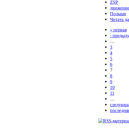
ZSP
движение
Польши
Читать да
« первая
‹ предыд
…
3
4
5
6
7
8
9
10
11
…
следующа
последня