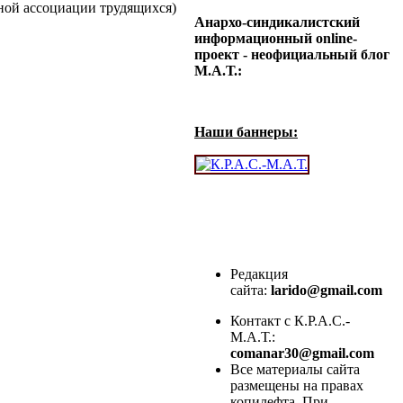
ной ассоциации трудящихся)
Анархо-синдикалистский
информационный online-
проект - неофициальный блог
М.А.Т.:
Наши баннеры:
Редакция
сайта:
larido@gmail.com
Контакт с К.Р.А.С.-
М.А.Т.:
comanar30@gmail.com
Все материалы сайта
размещены на правах
копилефта. При