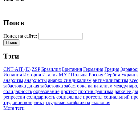
Поиск
Поиск на сайте:
Тэги
CNT-AIT (E)
ZSP
Бразилия
Британия
Германия
Греция
Здравоо
Испания
История
Италия
МАТ
Польша
Россия
Сербия
Украин
анархизм
анархисты
анархо-синдикализм
антимилитаризм
все
забастовка
дикая забастовка
забастовка
капитализм
междунаро
солидарность
образование
протест
против фашизма
рабочее д
репрессии
солидарность
социальные протесты
социальный про
трудовой конфликт
трудовые конфликты
экология
Мета теги