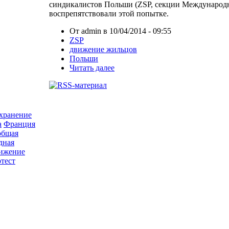
синдикалистов Польши (ZSP, секции Международ
воспрепятствовали этой попытке.
От admin в 10/04/2014 - 09:55
ZSP
движение жильцов
Польши
Читать далее
хранение
а
Франция
общая
дная
вижение
тест