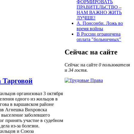
ФОРМИРОВАТЬ
ПРАВИТЕЛЬСТВО –
НАМ ВАЖНО ЖИТЬ
ЛУЧШЕ!
А. Понсонби. Ложь во
время войны
В России ограничена
оплата "больничных"
Сейчас на сайте
Сейчас на сайте
0 пользователя
и
34 гостя
.
 Тарговой
ильцов организовал 3 октября
еления одного из жильцов в
гова в варшавском районе
ав Агнешка Вихровска
 выселение заболевшего
ог принять участие в судебном
дела из-за болезни.
ильцов и Союза