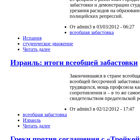
забастовки и демонстрации сту
урезания расходов на образован
полицейских репрессий.
От admin3 в 03/03/2012 - 06:27
всеобщая забастовка
Испания
студенческое движение
Читать далее
Израиль: итоги всеобщей забастовки
Закончившаяся в стране всеобща
всеобщей бессрочной забастовки
трудящихся, мощь профсоюза ка
сопротивления и – в то же само
свидетельством предательской 
От admin3 в 02/12/2012 - 17:47
всеобщая забастовка
Израиль
Читать далее
Греки против соглашения с «Тройк