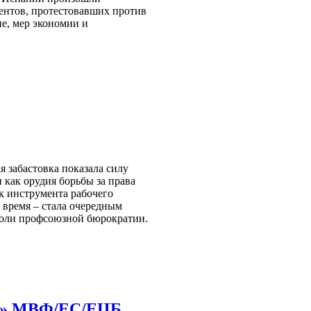
дентов, протестовавших против
ие, мер экономии и
я забастовка показала силу
 как орудия борьбы за права
к инструмента рабочего
е время – стала очередным
роли профсоюзной бюрократии.
ой» МВФ/ЕС/ЕЦБ