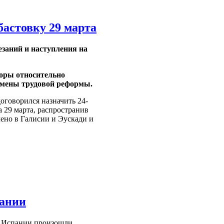
астовку 29 марта
заний и наступления на
оры относительно
отмены трудовой реформы.
говорился назначить 24-
 29 марта, распространив
ено в Галисии и Эускади и
пании
х Испании произошли