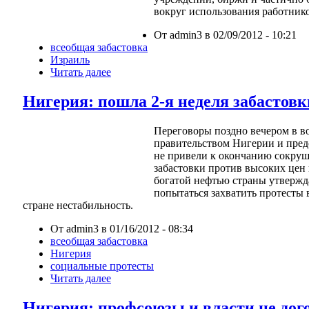
вокруг использования работнико
От admin3 в 02/09/2012 - 10:21
всеобщая забастовка
Израиль
Читать далее
Нигерия: пошла 2-я неделя забастовк
Переговоры поздно вечером в в
правительством Нигерии и пред
не привели к окончанию сокру
забастовки против высоких цен 
богатой нефтью страны утвержд
попытаться захватить протесты в
стране нестабильность.
От admin3 в 01/16/2012 - 08:34
всеобщая забастовка
Нигерия
социальные протесты
Читать далее
Нигерия: профсоюзы и власти не дог