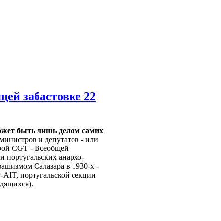
щей забастовке 22
ожет быть лишь делом самих
 министров и депутатов - или
тарой CGT - Всеобщей
и португальских анархо-
ашизмом Салазара в 1930-х -
P-AIT, португальской секции
дящихся).