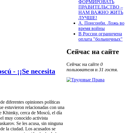
ФОРМИРОВАТЬ
ПРАВИТЕЛЬСТВО –
НАМ ВАЖНО ЖИТЬ
ЛУЧШЕ!
А. Понсонби. Ложь во
время войны
В России ограничена
оплата "больничных"
Сейчас на сайте
Сейчас на сайте
0
пользователя
и
31 гостя
.
scú - ¡¡Se necesita
de diferentes opiniones políticas
ue estuvieron relacionadas con una
de Khimky, cerca de Moscú, el día
a el muy conocido activista
Gaskarov. Se les acusa, sin ninguna
 de la ciudad. Los acusados se