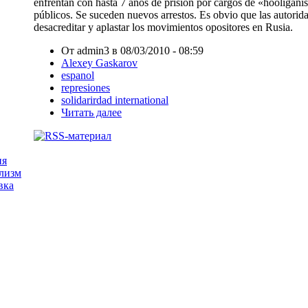
enfrentan con hasta 7 años de prisión por cargos de
«
hooligani
públicos. Se suceden nuevos arrestos. Es obvio que las autorid
desacreditar y aplastar los movimientos opositores en Rusia.
От admin3 в 08/03/2010 - 08:59
Alexey Gaskarov
espanol
represiones
solidarirdad international
Читать далее
ия
лизм
вка