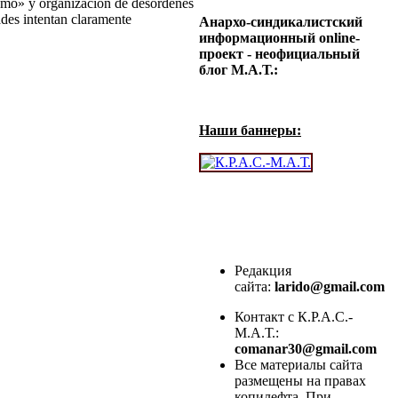
smo
»
y organización de desórdenes
ades intentan claramente
Анархо-синдикалистский
информационный online-
проект - неофициальный
блог М.А.Т.:
Наши баннеры:
Редакция
сайта:
larido@gmail.com
Контакт с К.Р.А.С.-
М.А.Т.:
comanar30@gmail.com
Все материалы сайта
размещены на правах
копилефта. При