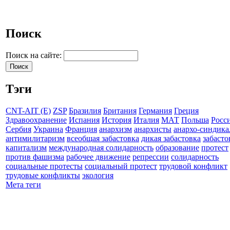
Поиск
Поиск на сайте:
Тэги
CNT-AIT (E)
ZSP
Бразилия
Британия
Германия
Греция
Здравоохранение
Испания
История
Италия
МАТ
Польша
Росс
Сербия
Украина
Франция
анархизм
анархисты
анархо-синдика
антимилитаризм
всеобщая забастовка
дикая забастовка
забасто
капитализм
международная солидарность
образование
протест
против фашизма
рабочее движение
репрессии
солидарность
социальные протесты
социальный протест
трудовой конфликт
трудовые конфликты
экология
Мета теги