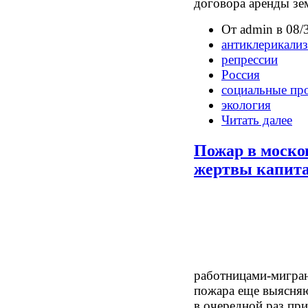
договора аренды зе
От admin в 08/
антиклерикали
репрессии
Россия
социальные пр
экология
Читать далее
Пожар в моско
жертвы капит
работницами-мигра
пожара еще выясняю
в очередной раз пр