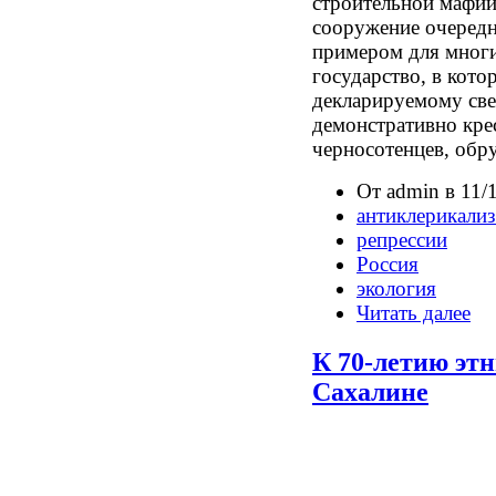
строительной мафии
сооружение очередн
примером для многи
государство, в кото
декларируемому све
демонстративно крес
черносотенцев, обр
От admin в 11/
антиклерикали
репрессии
Россия
экология
Читать далее
К 70-летию эт
Сахалине