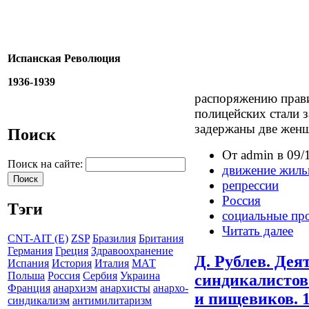
Испанская Революция
1936-1939
распоряжению прави
полицейских стали 
задержаны две жен
Поиск
От admin в 09/
Поиск на сайте:
движение жиль
репрессии
Россия
Тэги
социальные пр
Читать далее
CNT-AIT (E)
ZSP
Бразилия
Британия
Германия
Греция
Здравоохранение
Д. Рублев. Дея
Испания
История
Италия
МАТ
Польша
Россия
Сербия
Украина
синдикалистов
Франция
анархизм
анархисты
анархо-
и пищевиков. 1
синдикализм
антимилитаризм