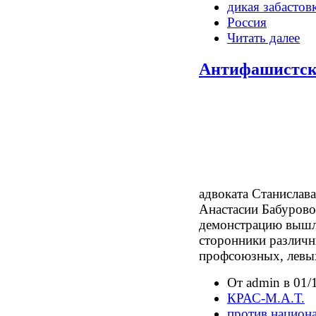
дикая забастов
Россия
Читать далее
Антифашистск
адвоката Станислав
Анастасии Бабурово
демонстрацию вышло
сторонники различн
профсоюзных, левы
От admin в 01/
КРАС-М.А.Т.
против национ