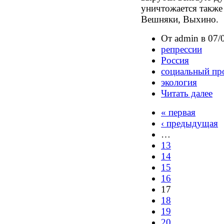
уничтожается также
Вешняки, Выхино.
От admin в 07/
репрессии
Россия
социальный пр
экология
Читать далее
« первая
‹ предыдущая
…
13
14
15
16
17
18
19
20