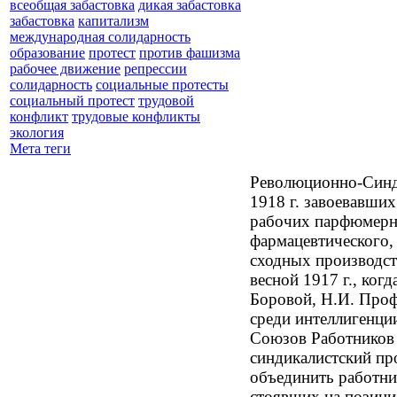
всеобщая забастовка
дикая забастовка
забастовка
капитализм
международная солидарность
образование
протест
против фашизма
рабочее движение
репрессии
солидарность
социальные протесты
социальный протест
трудовой
конфликт
трудовые конфликты
экология
Мета теги
Революционно-Синд
1918 г. завоевавши
рабочих парфюмерн
фармацевтического,
сходных производст
весной 1917 г., ког
Боровой, Н.И. Проф
среди интеллигенци
Союзов Работников 
синдикалистский п
объединить работни
стоявших на позици