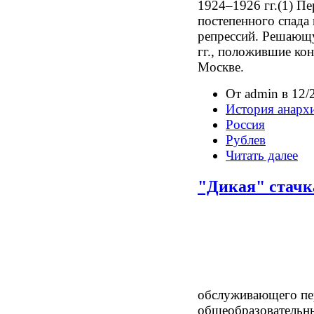
1924–1926 гг.(1) Пе
постепенного спада 
репрессий. Решающ
гг., положившие ко
Москве.
От admin в 12/
История анарх
Россия
Рублев
Читать далее
"Дикая" стачк
обслуживающего пе
общеобразовательн