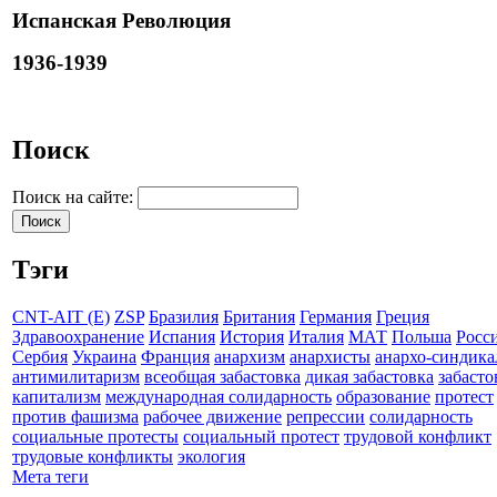
Испанская Революция
1936-1939
Поиск
Поиск на сайте:
Тэги
CNT-AIT (E)
ZSP
Бразилия
Британия
Германия
Греция
Здравоохранение
Испания
История
Италия
МАТ
Польша
Росс
Сербия
Украина
Франция
анархизм
анархисты
анархо-синдика
антимилитаризм
всеобщая забастовка
дикая забастовка
забасто
капитализм
международная солидарность
образование
протест
против фашизма
рабочее движение
репрессии
солидарность
социальные протесты
социальный протест
трудовой конфликт
трудовые конфликты
экология
Мета теги