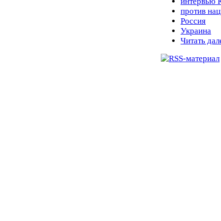
интервью 
против на
Россия
Украина
Читать дал