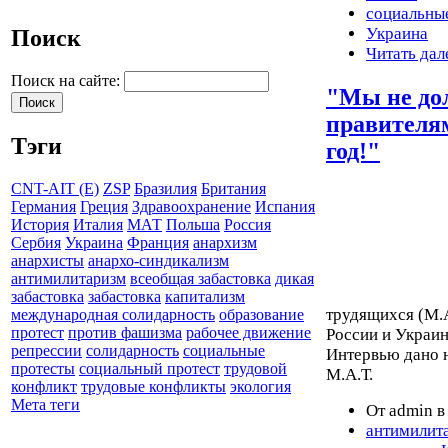
социальны
Украина
Поиск
Читать дал
Поиск на сайте:
"Мы не до
правителям
Тэги
год!"
CNT-AIT (E)
ZSP
Бразилия
Британия
Германия
Греция
Здравоохранение
Испания
История
Италия
МАТ
Польша
Россия
Сербия
Украина
Франция
анархизм
анархисты
анархо-синдикализм
антимилитаризм
всеобщая забастовка
дикая
забастовка
забастовка
капитализм
трудящихся (М.А
международная солидарность
образование
протест
против фашизма
рабочее движение
России и Украин
репрессии
солидарность
социальные
Интервью дано 
протесты
социальный протест
трудовой
М.А.Т.
конфликт
трудовые конфликты
экология
Мета теги
От admin в
антимилит