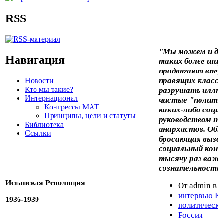
RSS
"Мы можем и д
Навигация
таких более ш
продвигают впе
правящих класс
Новости
Кто мы такие?
разрушать иллю
Интернационал
чистые "полит
Конгрессы МАТ
каких-либо соц
Принципы, цели и статуты
руководством п
Библиотека
анархистов. О
Ссылки
бросающая вызо
социальный ко
тысячу раз важ
сознательност
Испанская Революция
От admin в
интервью 
1936-1939
политичес
Россия